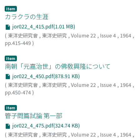
Item
カラクラの生涯
jor022_4_415.pdf(1.01 MB)
(
東洋史研究會
,
東洋史研究
,
Volume 22
,
Issue 4
,
1964
,
pp.415-449
)
若松, 寛
;
Wakamatsu, Hiroshi
;
ワカマツ, ヒロシ
Item
南朝「元嘉治世」の佛敎興隆について
jor022_4_450.pdf(878.91 KB)
(
東洋史研究會
,
東洋史研究
,
Volume 22
,
Issue 4
,
1964
,
pp.450-474
)
塚本, 善隆
;
Tsukamoto, Zenryu
;
ツカモト, ゼンリュウ
Item
管子問篇試論 第一部
jor022_4_475.pdf(324.74 KB)
(
東洋史研究會
,
東洋史研究
,
Volume 22
,
Issue 4
,
1964
,