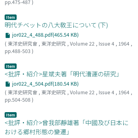
pp.475-487
)
宇都宮, 淸吉
;
Utsunomiya, Kiyoyoshi
;
ウツノミヤ, キヨヨ
シ
Item
明代チベットの八大敎王について (下)
jor022_4_488.pdf(465.54 KB)
(
東洋史研究會
,
東洋史研究
,
Volume 22
,
Issue 4
,
1964
,
pp.488-503
)
佐藤, 長
;
Sato, Hisashi
;
サトウ, ヒサシ
Item
<批評・紹介>星斌夫著「明代漕運の研究」
jor022_4_504.pdf(180.54 KB)
(
東洋史研究會
,
東洋史研究
,
Volume 22
,
Issue 4
,
1964
,
pp.504-508
)
岩見, 宏
;
Iwami, Hiroshi
;
イワミ, ヒロシ
Item
<批評・紹介>曾我部靜雄著「中國及び日本に
おける郷村形態の變遷」