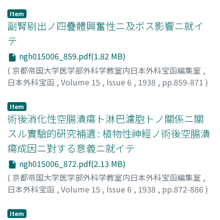
Item
副腎剔出ノ四疊體興奮性ニ及ボス影響ニ就イ
テ
ngh015006_859.pdf(1.82 MB)
(
京都帝国大学医学部外科学教室内日本外科宝函編集室
,
日本外科宝函
,
Volume 15
,
Issue 6
,
1938
,
pp.859-871
)
三好, 淸纓
;
Miyoshi, Kiyofusa
;
三好, 清纓
Item
術後消化性空腸潰瘍ト淋巴濾胞トノ關係ニ關
スル實驗的硏究補遺 : 植物性神經ノ術後空腸潰
瘍成因ニ對する意義ニ就イテ
ngh015006_872.pdf(2.13 MB)
(
京都帝国大学医学部外科学教室内日本外科宝函編集室
,
日本外科宝函
,
Volume 15
,
Issue 6
,
1938
,
pp.872-886
)
森岡, 玉龜
;
Tamaki, Morioka
;
森岡, 玉亀
Item