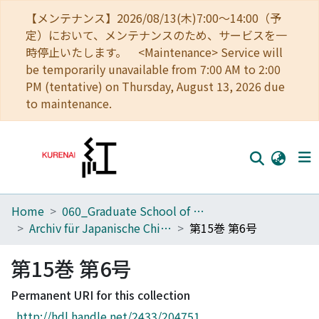
【メンテナンス】2026/08/13(木)7:00～14:00（予
定）において、メンテナンスのため、サービスを一
時停止いたします。 <Maintenance> Service will
be temporarily unavailable from 7:00 AM to 2:00
PM (tentative) on Thursday, August 13, 2026 due
to maintenance.
Home
060_Graduate School of Medicine
Home
Archiv für Japanische Chirurgie
第15巻 第6号
Communities
第15巻 第6号
Browse
Permanent URI for this collection
Download Ranking
http://hdl.handle.net/2433/204751