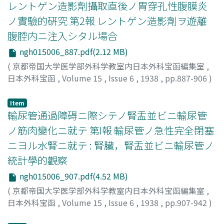
レントゲン造影劑攝取直後ノ胃穿孔性腹膜炎
ノ實驗的硏究 第2報 レントゲン造影劑ヲ遊離
腹腔内ニ注入シタル場合
ngh015006_887.pdf(2.12 MB)
(
京都帝国大学医学部外科学教室内日本外科宝函編集室
,
日本外科宝函
,
Volume 15
,
Issue 6
,
1938
,
pp.887-906
)
西村, 鍵治
;
Nishimura, Kenji
Item
輸尿管通過障碍ニ際シテノ腎盂並ビニ輸尿管
ノ筋肉變化ニ就テ 第I報 輸尿管ノ急性完全閉塞
ニヨル水腎ニ就テ : 腎臟，腎盂並ビニ輸尿管ノ
統計學的觀察
ngh015006_907.pdf(4.52 MB)
(
京都帝国大学医学部外科学教室内日本外科宝函編集室
,
日本外科宝函
,
Volume 15
,
Issue 6
,
1938
,
pp.907-942
)
岸, 五八郎
;
Kishi, Gohachiro