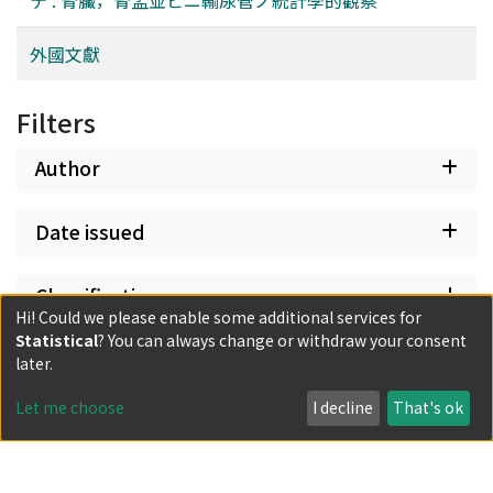
外國文獻
Filters
Author
Date issued
Classification
Hi! Could we please enable some additional services for
Statistical
? You can always change or withdraw your consent
Document Type
later.
Let me choose
I decline
That's ok
Has files