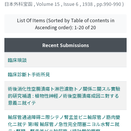
日本外科宝函
,
Volume 15
,
Issue 6
,
1938
,
pp.990-990
)
List Of Items (Sorted by Table of contents in
Ascending order): 1-20 of 20
Recent Submissions
臨床瑣談
臨床診斷ト手術所見
術後消化性空腸潰瘍ト淋巴濾胞トノ關係ニ關スル實驗
的硏究補遺 : 植物性神經ノ術後空腸潰瘍成因ニ對する
意義ニ就イテ
輸尿管通過障碍ニ際シテノ腎盂並ビニ輸尿管ノ筋肉變
化ニ就テ 第I報 輸尿管ノ急性完全閉塞ニヨル水腎ニ就
テ : 腎臟，腎盂並ビニ輸尿管ノ統計學的觀察