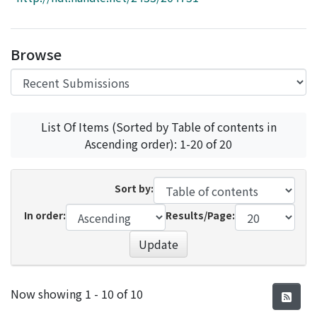
Access Statistics
Library Network
Browse
List Of Items (Sorted by Table of contents in
Ascending order): 1-20 of 20
Sort by:
In order:
Results/Page:
Update
Recent Submissions
Now showing
1 - 10 of 10