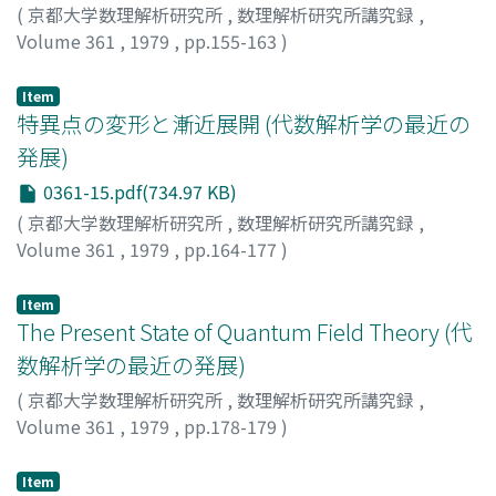
(
京都大学数理解析研究所
,
数理解析研究所講究録
,
Volume 361
,
1979
,
pp.155-163
)
村瀬, 元彦
;
MURASE, MOTOHIKO
;
ムラセ, モトヒコ
Item
特異点の変形と漸近展開 (代数解析学の最近の
発展)
0361-15.pdf(734.97 KB)
(
京都大学数理解析研究所
,
数理解析研究所講究録
,
Volume 361
,
1979
,
pp.164-177
)
石浦, 信三
;
上野, 喜三雄
;
ISHIURA, SHINZO
;
UENO,
KIMIO
;
イシウラ, シンゾウ
;
ウエノ, キミオ
Item
The Present State of Quantum Field Theory (代
数解析学の最近の発展)
(
京都大学数理解析研究所
,
数理解析研究所講究録
,
Volume 361
,
1979
,
pp.178-179
)
WIGHTMAN, A.S.
Item