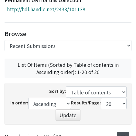
Permanent URI for this collection
Access Statistics
http://hdl.handle.net/2433/101138
Library Network
Browse
List Of Items (Sorted by Table of contents in
Ascending order): 1-20 of 20
Sort by:
In order:
Results/Page:
Update
Recent Submissions