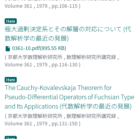
Volume 361
,
1979
,
pp.106-115
)
柏原, 正樹
;
河合, 隆裕
;
KASHIWARA, MASAKI
;
KAWAI,
TAKAHIRO
;
カシワラ, マサキ
;
カワイ, タカヒロ
Item
極大過剰決定系とその解層の対応について (代
数解析学の最近の発展)
0361-10.pdf(895.55 KB)
(
京都大学数理解析研究所
,
数理解析研究所講究録
,
Volume 361
,
1979
,
pp.116-130
)
柏原, 正樹
;
KASHIWARA, MASAKI
;
カシワラ, マサキ
Item
The Cauchy-Kovalevskaja Theorem for
Pseudo-Differential Operators of Fuchsian Type
and Its Applications (代数解析学の最近の発展)
(
京都大学数理解析研究所
,
数理解析研究所講究録
,
Volume 361
,
1979
,
pp.131-150
)
OAKU, TOSHINORI
;
大阿久, 俊則
;
オオアク, トシノリ
Item