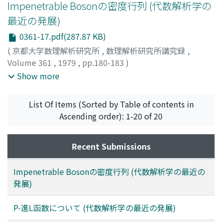
Impenetrable Bosonの密度行列 (代数解析学の
最近の発展)
0361-17.pdf(287.87 KB)
(
京都大学数理解析研究所
,
数理解析研究所講究録
,
Volume 361
,
1979
,
pp.180-183
)
佐藤, 幹夫
;
三輪, 哲二
;
神保, 道夫
;
SATO, MIKIO
;
MIWA,
Show more
TETSUJI
;
JIMBO, MICHIO
;
サトウ, ミキオ
;
ミワ, テツジ
;
ジンボ, ミチオ
List Of Items (Sorted by Table of contents in
Ascending order): 1-20 of 20
Recent Submissions
Impenetrable Bosonの密度行列 (代数解析学の最近の
発展)
P-進L函数について (代数解析学の最近の発展)