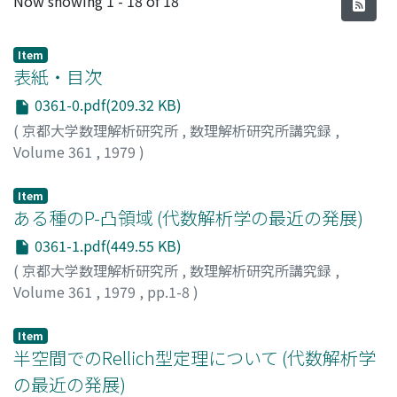
Now showing
1 - 18 of 18
Item
表紙・目次
0361-0.pdf(209.32 KB)
(
京都大学数理解析研究所
,
数理解析研究所講究録
,
Volume 361
,
1979
)
Item
ある種のP-凸領域 (代数解析学の最近の発展)
0361-1.pdf(449.55 KB)
(
京都大学数理解析研究所
,
数理解析研究所講究録
,
Volume 361
,
1979
,
pp.1-8
)
中根, 静男
;
NAKANE, SHIZUO
;
ナカネ, シズオ
Item
半空間でのRellich型定理について (代数解析学
の最近の発展)