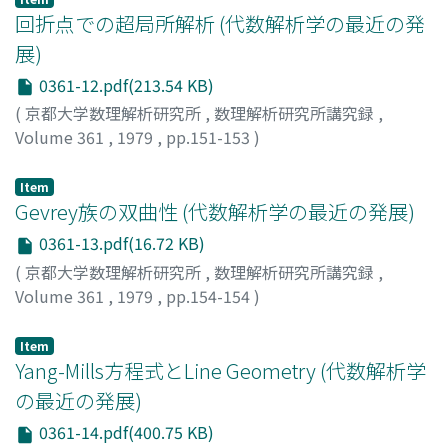
回折点での超局所解析 (代数解析学の最近の発
展)
0361-12.pdf(213.54 KB)
(
京都大学数理解析研究所
,
数理解析研究所講究録
,
Volume 361
,
1979
,
pp.151-153
)
片岡, 清臣
;
KATAOKA, KIYOOMI
;
カタオカ, キヨオミ
Item
Gevrey族の双曲性 (代数解析学の最近の発展)
0361-13.pdf(16.72 KB)
(
京都大学数理解析研究所
,
数理解析研究所講究録
,
Volume 361
,
1979
,
pp.154-154
)
小松, 彦三郎
;
KOMATSU, HIKOSABURO
;
コマツ, ヒコサブ
ロウ
Item
Yang-Mills方程式とLine Geometry (代数解析学
の最近の発展)
0361-14.pdf(400.75 KB)