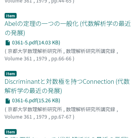
Volume 361
,
1979
,
pp.44-65
)
金子, 晃
;
KANEKO, AKIRA
;
カネコ, アキラ
Item
Abelの定理の一つの一般化 (代数解析学の最近
の発展)
0361-5.pdf(14.03 KB)
(
京都大学数理解析研究所
,
数理解析研究所講究録
,
Volume 361
,
1979
,
pp.66-66
)
青本, 和彦
;
AOMOTO, KAZUHIKO
;
アオモト, カズヒコ
Item
Discriminantと対数極を持つConnection (代数
解析学の最近の発展)
0361-6.pdf(15.26 KB)
(
京都大学数理解析研究所
,
数理解析研究所講究録
,
Volume 361
,
1979
,
pp.67-67
)
斎藤, 恭司
;
SAITO, KYOJI
;
サイトウ, キョウジ
Item