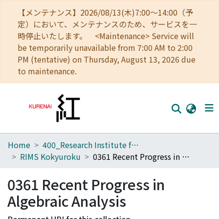
【メンテナンス】2026/08/13(木)7:00～14:00（予
定）において、メンテナンスのため、サービスを一
時停止いたします。 <Maintenance> Service will
be temporarily unavailable from 7:00 AM to 2:00
PM (tentative) on Thursday, August 13, 2026 due
to maintenance.
Home
400_Research Institute for Mathematical Sciences
Home
RIMS Kokyuroku
0361 Recent Progress in Algebraic Analysis
Communities
0361 Recent Progress in
Browse
Algebraic Analysis
Download Ranking