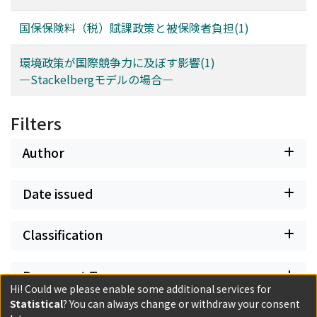
国保保険料（税）賦課政策と被保険者負担(1)
環境政策が国際競争力に及ぼす影響(1)
―Stackelbergモデルの場合―
Filters
Author
Date issued
Classification
Document Type
Hi! Could we please enable some additional services for
Statistical
? You can always change or withdraw your consent
Has files