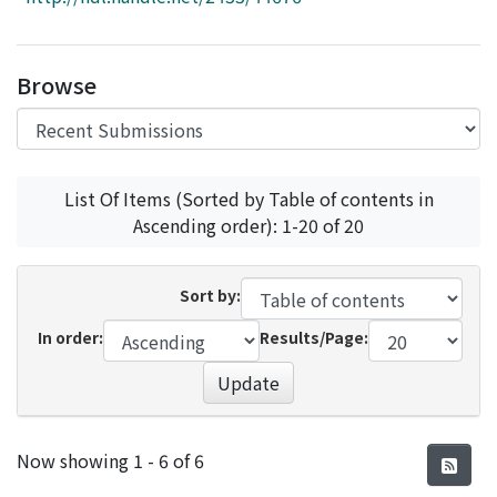
Access Statistics
Library Network
Browse
List Of Items (Sorted by Table of contents in
Ascending order): 1-20 of 20
Sort by:
In order:
Results/Page:
Update
Recent Submissions
Now showing
1 - 6 of 6