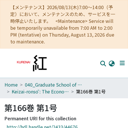
【メンテナンス】2026/08/13(木)7:00～14:00（予
定）において、メンテナンスのため、サービスを一
時停止いたします。 <Maintenance> Service will
be temporarily unavailable from 7:00 AM to 2:00
PM (tentative) on Thursday, August 13, 2026 due
to maintenance.
Home
040_Graduate School of Economics
Home
Keizai-ronsō : The Economic Review
第166巻 第1号
Communities
第166巻 第1号
Browse
Permanent URI for this collection
Download Ranking
http://hdl.handle.net/2433/44676