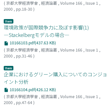
(
京都大學經濟學會
,
經濟論叢
,
Volume 166
,
Issue 1
,
2000
,
pp.18-30
)
小松, 秀和
;
Komatsu, Hidekazu
;
コマツ, ヒデカズ
Item
環境政策が国際競争力に及ぼす影響(1)
―Stackelbergモデルの場合―
10166103.pdf(437.63 KB)
(
京都大學經濟學會
,
經濟論叢
,
Volume 166
,
Issue 1
,
2000
,
pp.31-46
)
羅, 星仁
Item
企業におけるグリーン購入についてのコンジョ
イント分析
10166104.pdf(426.12 KB)
(
京都大學經濟學會
,
經濟論叢
,
Volume 166
,
Issue 1
,
2000
,
pp.47-64
)
坂上, 雅治
;
Sakagami, Masaji
;
サカガミ, マサジ