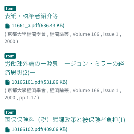
Item
表紙・執筆者紹介等
11661_a.pdf(636.43 KB)
(
京都大學經濟學會
,
經濟論叢
,
Volume 166
,
Issue 1
,
2000
)
Item
労働疎外論の一源泉 ―ジョン・ミラーの経
済思想(2)―
10166101.pdf(531.86 KB)
(
京都大學經濟學會
,
經濟論叢
,
Volume 166
,
Issue 1
,
2000
,
pp.1-17
)
田中, 秀夫
;
Tanaka, Hideo
;
タナカ, ヒデオ
Item
国保保険料（税）賦課政策と被保険者負担(1)
10166102.pdf(409.06 KB)