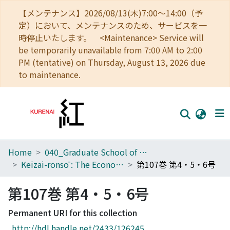
【メンテナンス】2026/08/13(木)7:00～14:00（予
定）において、メンテナンスのため、サービスを一
時停止いたします。 <Maintenance> Service will
be temporarily unavailable from 7:00 AM to 2:00
PM (tentative) on Thursday, August 13, 2026 due
to maintenance.
Home
040_Graduate School of Economics
Home
Keizai-ronsō : The Economic Review
第107巻 第4・5・6号
Communities
第107巻 第4・5・6号
Browse
Permanent URI for this collection
Download Ranking
http://hdl.handle.net/2433/126245