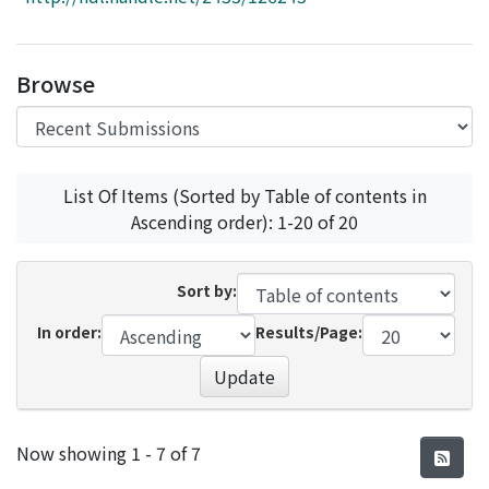
Access Statistics
Library Network
Browse
List Of Items (Sorted by Table of contents in
Ascending order): 1-20 of 20
Sort by:
In order:
Results/Page:
Update
Recent Submissions
Now showing
1 - 7 of 7