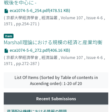
戦後を中心に -
eca1074-5-6_254.pdf(478.51 KB)
(
京都大學經濟學會
,
經濟論叢
,
Volume 107
,
Issue 4-6
,
1971
,
pp.254-271
)
大谷, 強
;
Otani, Tsutomu
;
オオタニ, ツトム
Item
Marshall理論における規模の経済と産業均衡
eca1074-5-6_272.pdf(406.16 KB)
(
京都大學經濟學會
,
經濟論叢
,
Volume 107
,
Issue 4-6
,
1971
,
pp.272-287
)
植松, 忠博
;
Uematsu, Tadahiro
;
ウエマツ, タダヒロ
List Of Items (Sorted by Table of contents in
Ascending order): 1-20 of 20
Recent Submissions
資源配分機構における情報の問題