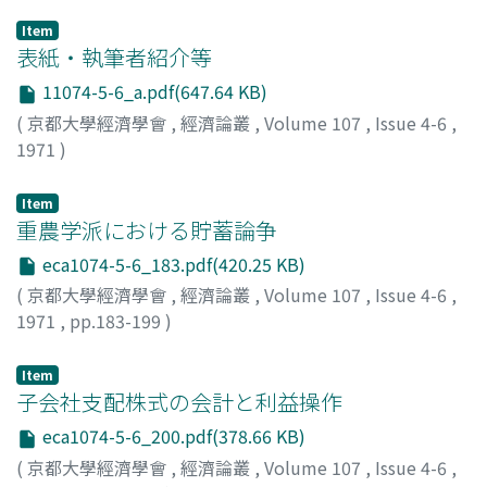
Item
表紙・執筆者紹介等
11074-5-6_a.pdf(647.64 KB)
(
京都大學經濟學會
,
經濟論叢
,
Volume 107
,
Issue 4-6
,
1971
)
Item
重農学派における貯蓄論争
eca1074-5-6_183.pdf(420.25 KB)
(
京都大學經濟學會
,
經濟論叢
,
Volume 107
,
Issue 4-6
,
1971
,
pp.183-199
)
菱山, 泉
;
Hishiyama, Izumi
;
ヒシヤマ, イズミ
Item
子会社支配株式の会計と利益操作
eca1074-5-6_200.pdf(378.66 KB)
(
京都大學經濟學會
,
經濟論叢
,
Volume 107
,
Issue 4-6
,