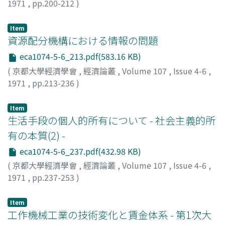
1971
,
pp.200-212
)
高寺, 貞男
;
Takatera, Sadao
;
タカテラ, サダオ
Item
資源配分機構における情報の問題
eca1074-5-6_213.pdf(583.16 KB)
(
京都大學經濟學會
,
經濟論叢
,
Volume 107
,
Issue 4-6
,
1971
,
pp.213-236
)
浅沼, 萬里
;
Asanuma, Banri
;
アサヌマ, バンリ
Item
生活手段の個人的所有について - 社会主義的所
有の本質(2) -
eca1074-5-6_237.pdf(432.98 KB)
(
京都大學經濟學會
,
經濟論叢
,
Volume 107
,
Issue 4-6
,
1971
,
pp.237-253
)
岩林, 彪
;
Iwabayashi, Takeshi
;
イワバヤシ, タケシ
Item
工作機械工業の技術変化と賃金体系 - 第1次大