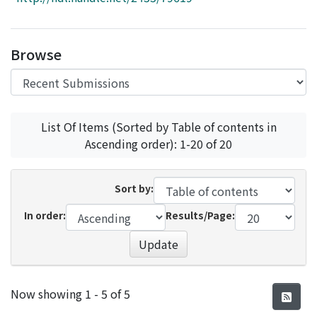
Access Statistics
Library Network
Browse
List Of Items (Sorted by Table of contents in
Ascending order): 1-20 of 20
Sort by:
In order:
Results/Page:
Update
Recent Submissions
Now showing
1 - 5 of 5