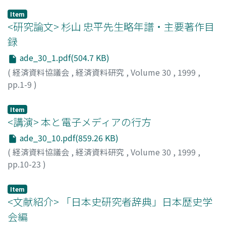
Item
<研究論文> 杉山 忠平先生略年譜・主要著作目
録
ade_30_1.pdf(504.7 KB)
(
経済資料協議会
,
経済資料研究
,
Volume 30
,
1999
,
pp.1-9
)
細谷, 新治
;
Hosoya, Shinji
;
ホソヤ, シンジ
Item
<講演> 本と電子メディアの行方
ade_30_10.pdf(859.26 KB)
(
経済資料協議会
,
経済資料研究
,
Volume 30
,
1999
,
pp.10-23
)
村上, 泰子
;
Murakami, Yasuko
;
ムラカミ, ヤスコ
Item
<文献紹介> 「日本史研究者辞典」日本歴史学
会編