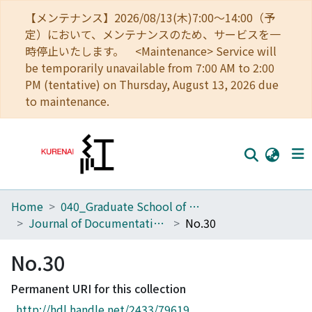
【メンテナンス】2026/08/13(木)7:00～14:00（予
定）において、メンテナンスのため、サービスを一
時停止いたします。 <Maintenance> Service will
be temporarily unavailable from 7:00 AM to 2:00
PM (tentative) on Thursday, August 13, 2026 due
to maintenance.
Home
040_Graduate School of Economics
Home
Journal of Documentation in Economics
No.30
Communities
No.30
Browse
Permanent URI for this collection
Download Ranking
http://hdl.handle.net/2433/79619