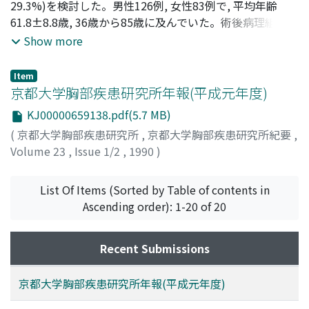
TERAMACHI, Masayoshi
29.3%)を検討した。男性126例, 女性83例で, 平均年齢
;
MIYAMOTO, Nobuaki
;
SASAKA,
Tokuhiro
61.8±8.8歳, 36歳から85歳に及んでいた。術後病理組織学
;
NAKAMURA, Takasumi
;
KITAMURA, Fumio
;
テ
ラマチ, マサヨシ
的病期分類では, I期121例, II期22例, III_A期43例, III_B期
;
ミヤモト, ノブアキ
;
ササカ, トクヒロ
;
Show more
ナカムラ, タカスミ
14例, IV期9例だった。全症例の5年生存率は54%で, 術後1
;
キタムラ, フミオ
カ月以内の死亡は3例(1.4%)のみだった。病期別5年生存
Item
率は, I期71%, II期22%, III_A期38%, III_B期36%, IV期
京都大学胸部疾患研究所年報(平成元年度)
25%だった。手術根治度別では, 根治例66%, 相治例46%,
KJ00000659138.pdf(5.7 MB)
相非例55%, 絶非例19%だった。組織型別5年生存率では
(
京都大学胸部疾患研究所
,
京都大学胸部疾患研究所紀要
,
扁平上皮癌と腺癌の間に有意差は認められなかった。高齢
Volume 23
,
Issue 1/2
,
1990
)
者(70歳以上)症例は41例(19.6%)あったが, その3年生存率,
および5年生存率は, それぞれ58%, 40%で, 非高齢者群と
統計学的に有意差は認められなかった。また, 気管支形成
List Of Items (Sorted by Table of contents in
術, 拡大合併切除術, 縮小手術についても, 少数例ながら経
Ascending order): 1-20 of 20
験し, ほぼ満足できる成績が得られた。
Recent Submissions
京都大学胸部疾患研究所年報(平成元年度)