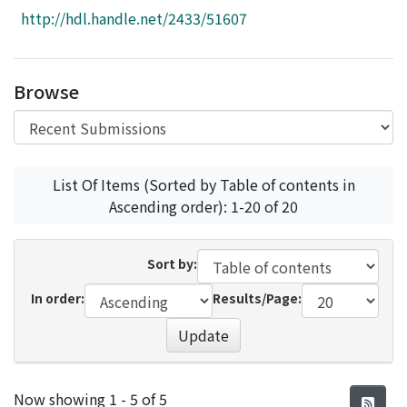
Access Statistics
http://hdl.handle.net/2433/51607
Library Network
Browse
List Of Items (Sorted by Table of contents in
Ascending order): 1-20 of 20
Sort by:
In order:
Results/Page:
Update
Recent Submissions
Now showing
1 - 5 of 5