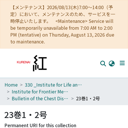
【メンテナンス】2026/08/13(木)7:00～14:00（予
定）において、メンテナンスのため、サービスを一
時停止いたします。 <Maintenance> Service will
be temporarily unavailable from 7:00 AM to 2:00
PM (tentative) on Thursday, August 13, 2026 due
to maintenance.
Home
330 _Institute for Life and Medical Sciences
Home
Institute for Frontier Medical Sciences
Communities
Bulletin of the Chest Disease Research Institute, Kyoto University
23巻1・2号
Browse
23巻1・2号
Download Ranking
Permanent URI for this collection