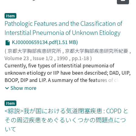
Item
Pathologic Features and the Classification of
Interstitial Pneumonia of Unknown Etiology
KJ00000659134.pdf(1.51 MB)
(
京都大学胸部疾患研究所
,
京都大学胸部疾患研究所紀要
,
Volume 23
,
Issue 1/2
,
1990
,
pp.1-18
)
Kitaichi, Masanori
Currently, five types of interstitial pneumonia of
unknown etiology or IIP have been described; DAD, UIP,
BOOP, DIP and LIP. A summary of the features of clinical
course, prognosis and therapeutic effects to steroid
Show more
hormone treatment of the five types of interstitial
pneumonia of unknown etiology or IIP is given in Table
Item
15. Among the previous mentioned [table] 52 open
<綜説>我が国における気道閉塞疾患 : COPD と
lung biopsy cases of interstitial pneumonia of unknown
その周辺疾患をめぐるいくつかの問題点につ
etiology or IIP, for which an open lung biopsy was
いて
necessary for diagnosis, the majority of those cases