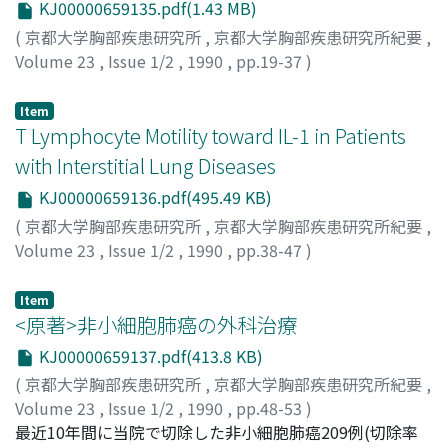
(81%) was IPF (UIP) while idiopathic BOOP occurred as
KJ00000659135.pdf(1.43 MB)
the second in frequency (13%). These data will help in
(
京都大学胸部疾患研究所
,
京都大学胸部疾患研究所紀要
,
understanding the clinical outcome and the
Volume 23
,
Issue 1/2
,
1990
,
pp.19-37
)
therapeutic response to steroid hormone treatment in
西村, 浩一
;
Nishimura, Koichi
;
ニシムラ, コウイチ
cases of interstitial pneumonia of unknown etiology or
Item
IIP, because idopathic UIP is slowly progressive and
T Lymphocyte Motility toward IL-1 in Patients
usually not responsive to steroid while idiopathic
with Interstitial Lung Diseases
BOOP is usually responsive to steroid hormone
KJ00000659136.pdf(495.49 KB)
treatment and may regress even spontaneously. Cases
of IPF (UIP) should have revolutional modalities for
(
京都大学胸部疾患研究所
,
京都大学胸部疾患研究所紀要
,
therapy.
Volume 23
,
Issue 1/2
,
1990
,
pp.38-47
)
Aung, Htin
Item
<原著>非小細胞肺癌の外科治療
KJ00000659137.pdf(413.8 KB)
(
京都大学胸部疾患研究所
,
京都大学胸部疾患研究所紀要
,
Volume 23
,
Issue 1/2
,
1990
,
pp.48-53
)
寺町, 政美
最近10年間に当院で切除した非小細胞肺癌209例(切除率
;
宮本, 信昭
;
佐坂, 徳浩
;
中村, 隆澄
;
北村, 文夫
;