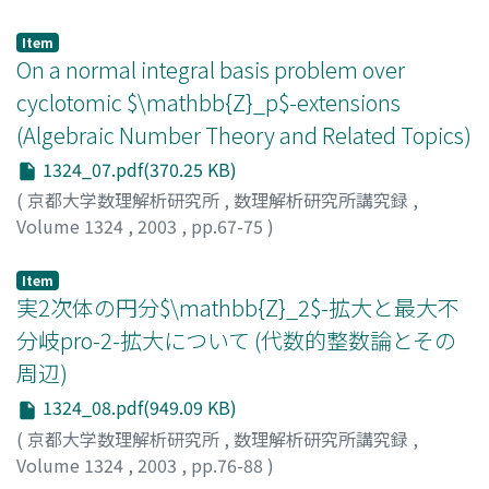
小林, 真一
;
Kobayashi, Shin-ichi
Item
On a normal integral basis problem over
cyclotomic $\mathbb{Z}_p$-extensions
(Algebraic Number Theory and Related Topics)
1324_07.pdf(370.25 KB)
(
京都大学数理解析研究所
,
数理解析研究所講究録
,
Volume 1324
,
2003
,
pp.67-75
)
市村, 文男
;
Ichimura, Humio
Item
実2次体の円分$\mathbb{Z}_2$-拡大と最大不
分岐pro-2-拡大について (代数的整数論とその
周辺)
1324_08.pdf(949.09 KB)
(
京都大学数理解析研究所
,
数理解析研究所講究録
,
Volume 1324
,
2003
,
pp.76-88
)