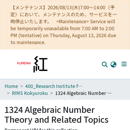
【メンテナンス】2026/08/13(木)7:00～14:00（予
定）において、メンテナンスのため、サービスを一
時停止いたします。 <Maintenance> Service will
be temporarily unavailable from 7:00 AM to 2:00
PM (tentative) on Thursday, August 13, 2026 due
to maintenance.
Home
400_Research Institute for Mathematical Sciences
Home
RIMS Kokyuroku
1324 Algebraic Number Theory and Related Topics
Communities
1324 Algebraic Number
Browse
Theory and Related Topics
Download Ranking