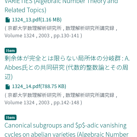
VARIETIES (Algebraic Number Theory and
Related Topics)
1324_13.pdf(1.16 MB)
(
京都大学数理解析研究所
,
数理解析研究所講究録
,
Volume 1324
,
2003
,
pp.130-141
)
Yamashita, Go
;
山下, 剛
Item
剰余体が完全とは限らない局所体の分岐群 : A.
Abbes氏との共同研究 (代数的整数論とその周
辺)
1324_14.pdf(788.75 KB)
(
京都大学数理解析研究所
,
数理解析研究所講究録
,
Volume 1324
,
2003
,
pp.142-148
)
斎藤, 毅
;
Saito, Takeshi
Item
Canonical subgroups and $p$-adic vanishing
cycles on abelian varieties (Algebraic Number