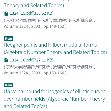
Theory and Related Topics)
1324_15.pdf(336.52 KB)
(
京都大学数理解析研究所
,
数理解析研究所講究録
,
Volume 1324
,
2003
,
pp.149-152
)
Abbes, Ahmed
Item
Heegner points and Hilbert modular forms
(Algebraic Number Theory and Related Topics)
1324_16.pdf(727.11 KB)
(
京都大学数理解析研究所
,
数理解析研究所講究録
,
Volume 1324
,
2003
,
pp.153-160
)
Darmon, Henri
;
Logan, Adam
Item
Universal bound for isogenies of elliptic curves
over number fields (Algebraic Number Theory
and Related Topics)