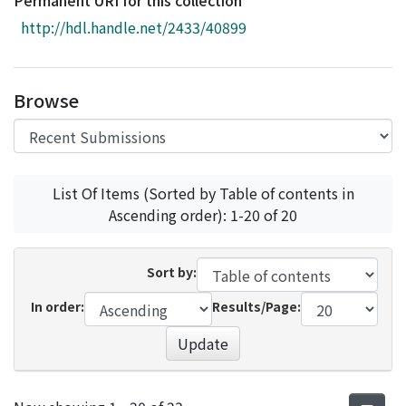
Permanent URI for this collection
Access Statistics
http://hdl.handle.net/2433/40899
Library Network
Browse
List Of Items (Sorted by Table of contents in
Ascending order): 1-20 of 20
Sort by:
In order:
Results/Page:
Update
Recent Submissions