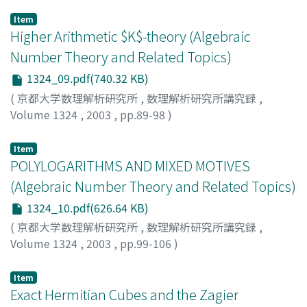
水澤, 靖
;
Mizusawa, Yasushi
Item
Higher Arithmetic $K$-theory (Algebraic
Number Theory and Related Topics)
1324_09.pdf(740.32 KB)
(
京都大学数理解析研究所
,
数理解析研究所講究録
,
Volume 1324
,
2003
,
pp.89-98
)
竹田, 雄一郎
;
Takeda, Yuichiro
Item
POLYLOGARITHMS AND MIXED MOTIVES
(Algebraic Number Theory and Related Topics)
1324_10.pdf(626.64 KB)
(
京都大学数理解析研究所
,
数理解析研究所講究録
,
Volume 1324
,
2003
,
pp.99-106
)
Hanamura, Masaki
;
花村, 昌樹
Item
Exact Hermitian Cubes and the Zagier