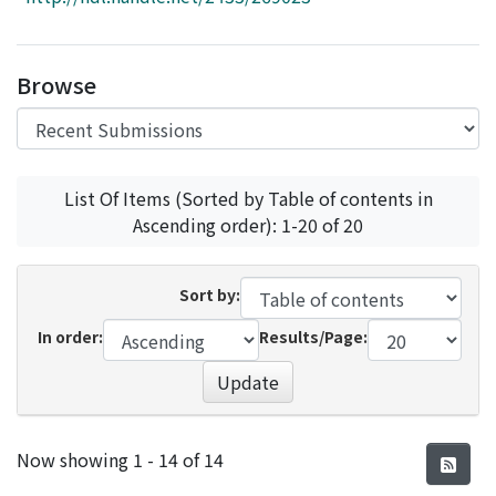
Access Statistics
Library Network
Browse
List Of Items (Sorted by Table of contents in
Ascending order): 1-20 of 20
Sort by:
In order:
Results/Page:
Update
Recent Submissions
Now showing
1 - 14 of 14