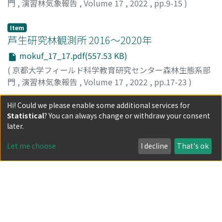
門
,
演習林気象報告
,
Volume 17
,
2022
,
pp.9-15
)
Item
芦生研究林観測所 2016～2020年
mokuf_17_17.pdf(557.53 KB)
(
京都大学フィールド科学教育研究センター森林生態系部
門
,
演習林気象報告
,
Volume 17
,
2022
,
pp.17-23
)
Hi! Could we please enable some additional services for
Item
Statistical
? You can always change or withdraw your consent
和歌山研究林観測所 2016～2020年
later.
mokuf_17_25.pdf(563.79 KB)
Let me choose
I decline
That's ok
(
京都大学フィールド科学教育研究センター森林生態系部
門
,
演習林気象報告
,
Volume 17
,
2022
,
pp.25-31
)
Item
北海道研究林標茶区観測所 2016～2020年
mokuf_17_33.pdf(585.55 KB)