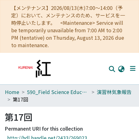
【メンテナンス】2026/08/13(木)7:00～14:00（予
定）において、メンテナンスのため、サービスを一
時停止いたします。 <Maintenance> Service will
be temporarily unavailable from 7:00 AM to 2:00
PM (tentative) on Thursday, August 13, 2026 due
to maintenance.
Home
590_Field Science Education and Research Center
演習林気象報告
Home
第17回
Communities
第17回
Browse
Permanent URI for this collection
Download Ranking
http://hdl.handle.net/2433/269023