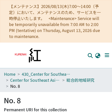
【メンテナンス】2026/08/13(木)7:00～14:00（予
定）において、メンテナンスのため、サービスを一
時停止いたします。 <Maintenance> Service will
be temporarily unavailable from 7:00 AM to 2:00
PM (tentative) on Thursday, August 13, 2026 due
to maintenance.
Home
430_Center for Southeast Asian Studies
Home
Center for Southeast Asian Studies
総合的地域研究
Communities
No. 8
Browse
No. 8
Download Ranking
Permanent URI for this collection