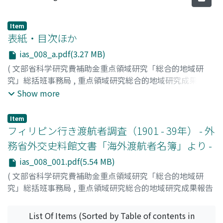
Item
表紙・目次ほか
ias_008_a.pdf(3.27 MB)
(
文部省科学研究費補助金重点領域研究「総合的地域研
究」総括班事務局
,
重点領域研究総合的地域研究成果報告
書シリーズ : 総合的地域研究の手法確立 : 世界と地域の共
Show more
存のパラダイムを求めて
,
Volume 8
,
1995
)
Item
フィリピン行き渡航者調査（1901 - 39年） - 外
務省外交史料館文書「海外渡航者名簿」より -
ias_008_001.pdf(5.54 MB)
(
文部省科学研究費補助金重点領域研究「総合的地域研
究」総括班事務局
,
重点領域研究総合的地域研究成果報告
書シリーズ : 総合的地域研究の手法確立 : 世界と地域の共
存のパラダイムを求めて
,
Volume 8
,
1995
,
pp.1-141
)
List Of Items (Sorted by Table of contents in