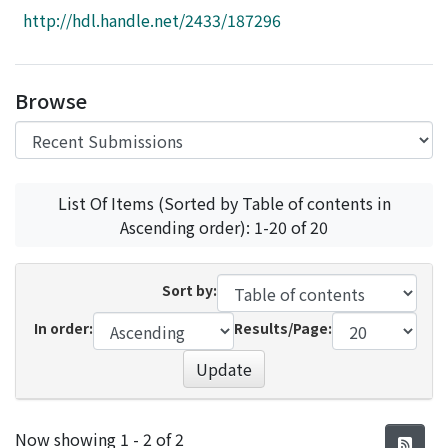
Access Statistics
http://hdl.handle.net/2433/187296
Library Network
Browse
List Of Items (Sorted by Table of contents in
Ascending order): 1-20 of 20
Sort by:
In order:
Results/Page:
Update
Recent Submissions
Now showing
1 - 2 of 2