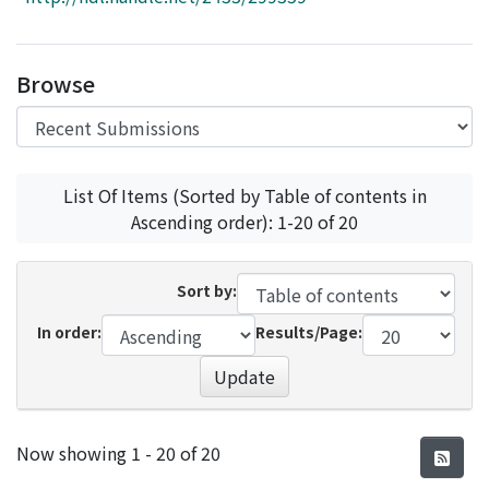
Access Statistics
Library Network
Browse
List Of Items (Sorted by Table of contents in
Ascending order): 1-20 of 20
Sort by:
In order:
Results/Page:
Update
Recent Submissions
Now showing
1 - 20 of 20