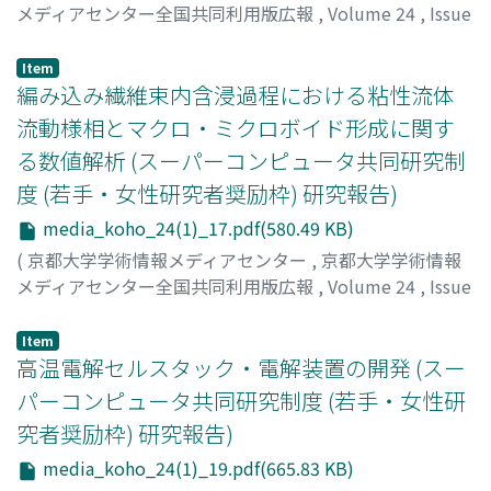
メディアセンター全国共同利用版広報
,
Volume 24
,
Issue
1
,
2026
,
pp.15-16
)
森竹, 将之
;
津江, 広人
;
30271711
Item
編み込み繊維束内含浸過程における粘性流体
流動様相とマクロ・ミクロボイド形成に関す
る数値解析 (スーパーコンピュータ共同研究制
度 (若手・女性研究者奨励枠) 研究報告)
media_koho_24(1)_17.pdf(580.49 KB)
(
京都大学学術情報メディアセンター
,
京都大学学術情報
メディアセンター全国共同利用版広報
,
Volume 24
,
Issue
1
,
2026
,
pp.17-18
)
稲川, 昌樹
Item
高温電解セルスタック・電解装置の開発 (スー
パーコンピュータ共同研究制度 (若手・女性研
究者奨励枠) 研究報告)
media_koho_24(1)_19.pdf(665.83 KB)