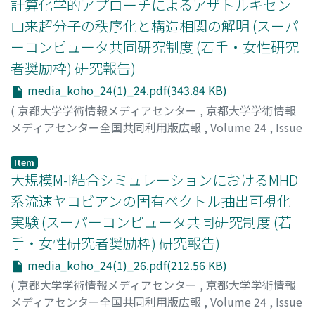
計算化学的アプローチによるアザトルキセン
由来超分子の秩序化と構造相関の解明 (スーパ
ーコンピュータ共同研究制度 (若手・女性研究
者奨励枠) 研究報告)
media_koho_24(1)_24.pdf(343.84 KB)
(
京都大学学術情報メディアセンター
,
京都大学学術情報
メディアセンター全国共同利用版広報
,
Volume 24
,
Issue
1
,
2026
,
pp.24-25
)
曽川, 洋光
Item
大規模M-I結合シミュレーションにおけるMHD
系流速ヤコビアンの固有ベクトル抽出可視化
実験 (スーパーコンピュータ共同研究制度 (若
手・女性研究者奨励枠) 研究報告)
media_koho_24(1)_26.pdf(212.56 KB)
(
京都大学学術情報メディアセンター
,
京都大学学術情報
メディアセンター全国共同利用版広報
,
Volume 24
,
Issue