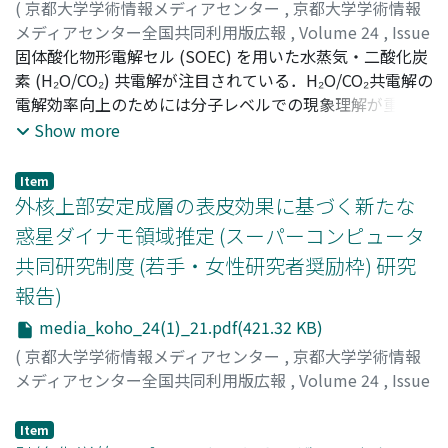
(
京都大学学術情報メディアセンター
,
京都大学学術情報
メディアセンター全国共同利用版広報
,
Volume 24
,
Issue
1
固体酸化物形電解セル (SOEC) を用いた水蒸気・二酸化炭
,
2026
,
pp.19-20
)
郭, 玉婷
素 (H₂O/CO₂) 共電解が注目されている．H₂O/CO₂共電解の
;
谷内, 太陽
;
岸本, 将史
;
岩井, 裕
;
10757636
;
00314229
電解効率向上のためには分子レベルでの現象理解が重要で
あるが，高温条件下の実験による分析は困難である．そこ
Show more
で本研究では，SOECのカソード材料として広く用いられ
るNi-YSZ混合多孔質とH₂O/CO₂/H₂/COガスの間に生じる
Item
相互作用を分子動力学により再現し，ガス分子の吸着・表
外核上部安定成層の表皮効果に基づく新たな
面拡散現象について解析した．
惑星ダイナモ領域推定 (スーパーコンピュータ
共同研究制度 (若手・女性研究者奨励枠) 研究
報告)
media_koho_24(1)_21.pdf(421.32 KB)
(
京都大学学術情報メディアセンター
,
京都大学学術情報
メディアセンター全国共同利用版広報
,
Volume 24
,
Issue
1
,
2026
,
pp.21-23
)
八木, 優人
Item