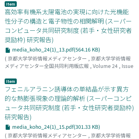
鈴木, 謙吾
;
61014527
Item
高効率有機系太陽電池の実現に向けた光機能
性分子の構造と電子物性の相関解明 (スーパー
コンピュータ共同研究制度 (若手・女性研究者
奨励枠) 研究報告)
media_koho_24(1)_13.pdf(564.16 KB)
(
京都大学学術情報メディアセンター
,
京都大学学術情報
メディアセンター全国共同利用版広報
,
Volume 24
,
Issue
1
,
2026
,
pp.13-14
)
東野, 智洋
;
90711804
Item
フェニルアラニン誘導体の単結晶が示す異方
的な熱膨張現象の理論的解析 (スーパーコンピ
ュータ共同研究制度 (若手・女性研究者奨励枠)
研究報告)
media_koho_24(1)_15.pdf(301.33 KB)
(
京都大学学術情報メディアセンター
,
京都大学学術情報