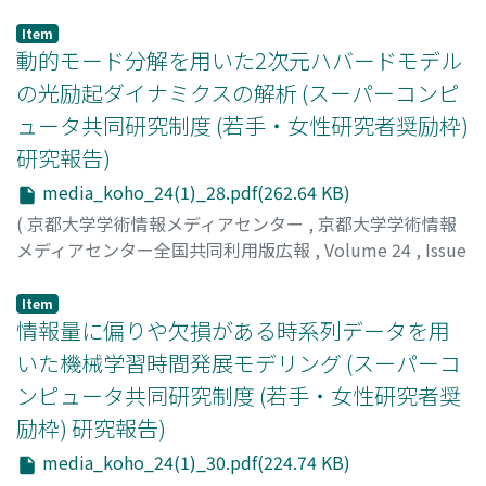
1
,
2026
,
pp.26-27
)
齊藤, 慎之介
Item
動的モード分解を用いた2次元ハバードモデル
の光励起ダイナミクスの解析 (スーパーコンピ
ュータ共同研究制度 (若手・女性研究者奨励枠)
研究報告)
media_koho_24(1)_28.pdf(262.64 KB)
(
京都大学学術情報メディアセンター
,
京都大学学術情報
メディアセンター全国共同利用版広報
,
Volume 24
,
Issue
1
,
2026
,
pp.28-29
)
時本, 純
Item
情報量に偏りや欠損がある時系列データを用
いた機械学習時間発展モデリング (スーパーコ
ンピュータ共同研究制度 (若手・女性研究者奨
励枠) 研究報告)
media_koho_24(1)_30.pdf(224.74 KB)