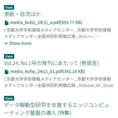
Item
表紙・目次ほか
media_koho_24(1)_a.pdf(993.77 KB)
(
京都大学学術情報メディアセンター
,
京都大学学術情報
メディアセンター全国共同利用版広報
,
Volume 24
,
Issue
1
,
2026
)
Show more
Item
Vol.24, No.1号の発刊にあたって (巻頭言)
media_koho_24(1)_01.pdf(341.19 KB)
(
京都大学学術情報メディアセンター
,
京都大学学術情報
メディアセンター全国共同利用版広報
,
Volume 24
,
Issue
1
,
2026
,
pp.1-1
)
岩下, 武史
;
30324685
Item
データ駆動型研究を支援するエッジコンピュ
ーティング基盤の導入 (特集)