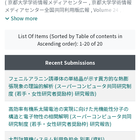
(
京都大学学術情報メディアセンター
,
京都大学学術情報
メディアセンター全国共同利用版広報
,
Volume 24
,
Issue
1
,
2026
,
pp.53-53
)
Show more
List Of Items (Sorted by Table of contents in
Ascending order): 1-20 of 20
Recent Submissions
フェニルアラニン誘導体の単結晶が示す異方的な熱膨
張現象の理論的解析 (スーパーコンピュータ共同研究制
度 (若手・女性研究者奨励枠) 研究報告)
高効率有機系太陽電池の実現に向けた光機能性分子の
構造と電子物性の相関解明 (スーパーコンピュータ共同
研究制度 (若手・女性研究者奨励枠) 研究報告)
大型計算機システム利用負担金 別表 (資料)