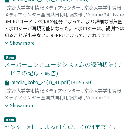
(
京都大学学術情報メディアセンター
,
京都大学学術情報
メディアセンター全国共同利用版広報
,
Volume 24
,
Issue
1
REPPUコードレベル8の開発によって、より詳細な磁気圏
,
2026
,
pp.34-40
)
田中, 高史
トポロジーが再現可能になった。トポロジーは、観測では
知ることが出来ない。REPPUによって、これまでのリコネ
クションだけに依存した磁気圏変動から、トポロジー変化
Show more
を取り込んだ磁気圏変動に進化することができる。
Item
スーパーコンピュータシステムの稼働状況 (サ
ービスの記録・報告)
media_koho_24(1)_41.pdf(182.55 KB)
(
京都大学学術情報メディアセンター
,
京都大学学術情報
メディアセンター全国共同利用版広報
,
Volume 24
,
Issue
1
,
2026
,
pp.41-44
)
Show more
Item
センター利用による研究成果 (2024年度) (サー