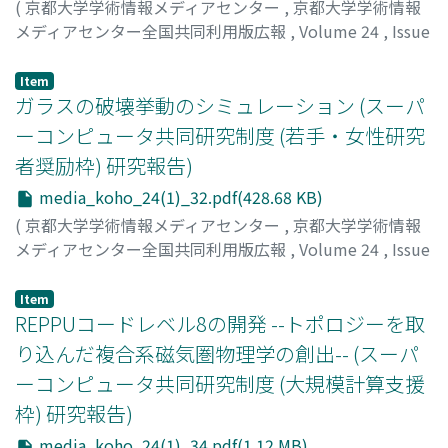
(
京都大学学術情報メディアセンター
,
京都大学学術情報
メディアセンター全国共同利用版広報
,
Volume 24
,
Issue
1
,
2026
,
pp.30-31
)
中井, 拳吾
Item
ガラスの破壊挙動のシミュレーション (スーパ
ーコンピュータ共同研究制度 (若手・女性研究
者奨励枠) 研究報告)
media_koho_24(1)_32.pdf(428.68 KB)
(
京都大学学術情報メディアセンター
,
京都大学学術情報
メディアセンター全国共同利用版広報
,
Volume 24
,
Issue
1
,
2026
,
pp.32-33
)
篠崎, 健二
Item
REPPUコードレベル8の開発 --トポロジーを取
り込んだ複合系磁気圏物理学の創出-- (スーパ
ーコンピュータ共同研究制度 (大規模計算支援
枠) 研究報告)
media_koho_24(1)_34.pdf(1.12 MB)