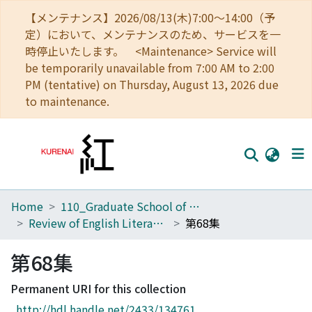
【メンテナンス】2026/08/13(木)7:00～14:00（予
定）において、メンテナンスのため、サービスを一
時停止いたします。 <Maintenance> Service will
be temporarily unavailable from 7:00 AM to 2:00
PM (tentative) on Thursday, August 13, 2026 due
to maintenance.
Home
110_Graduate School of Human and Environmental Studies
Home
Review of English Literature
第68集
Communities
第68集
Browse
Permanent URI for this collection
Download Ranking
http://hdl.handle.net/2433/134761