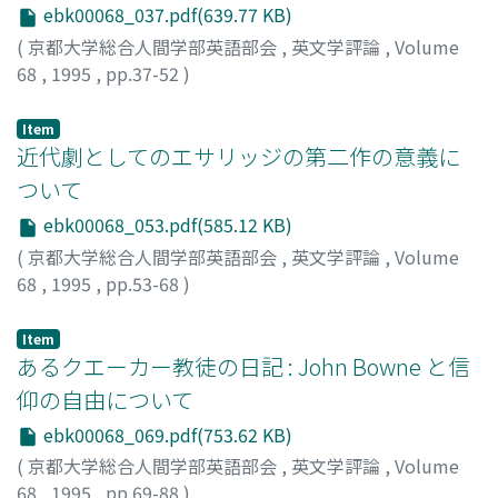
ebk00068_037.pdf(639.77 KB)
(
京都大学総合人間学部英語部会
,
英文学評論
,
Volume
68
,
1995
,
pp.37-52
)
丹羽, 隆昭
;
Niwa, Takaaki
;
ニワ, タカアキ
Item
近代劇としてのエサリッジの第二作の意義に
ついて
ebk00068_053.pdf(585.12 KB)
(
京都大学総合人間学部英語部会
,
英文学評論
,
Volume
68
,
1995
,
pp.53-68
)
丸橋, 良雄
;
Maruhashi, Yoshio
;
10108970
;
マルハシ, ヨシ
オ
Item
あるクエーカー教徒の日記 : John Bowne と信
仰の自由について
ebk00068_069.pdf(753.62 KB)
(
京都大学総合人間学部英語部会
,
英文学評論
,
Volume
68
,
1995
,
pp.69-88
)