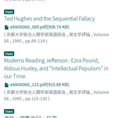
水野, 尚之
;
Mizuno, Naoyuki
;
30166029
;
ミズノ, ナオユキ
Item
Ted Hughes and the Sequential Fallacy
ebk00068_089.pdf(908.74 KB)
(
京都大学総合人間学部英語部会
,
英文学評論
,
Volume
68
,
1995
,
pp.89-114
)
Bradshaw, Graham
Item
Moderns Reading Jefferson : Ezra Pound,
Aldous Huxley, and "Intellectual Populism" in
our Time
ebk00068_115.pdf(915.89 KB)
(
京都大学総合人間学部英語部会
,
英文学評論
,
Volume
68
,
1995
,
pp.115-130
)
Leon, Juan
Item
表紙・編集後記・目次