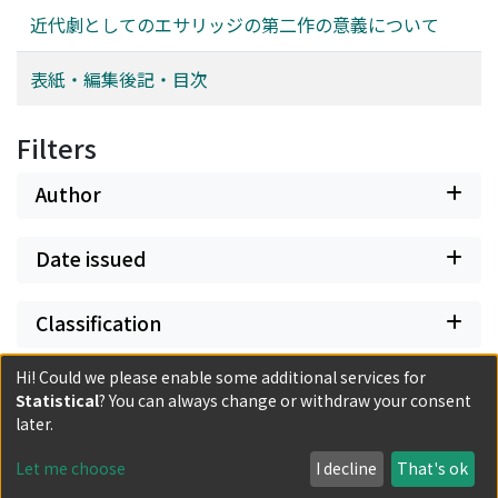
近代劇としてのエサリッジの第二作の意義について
表紙・編集後記・目次
Filters
Author
Date issued
Classification
Hi! Could we please enable some additional services for
Document Type
Statistical
? You can always change or withdraw your consent
later.
Has files
Let me choose
I decline
That's ok