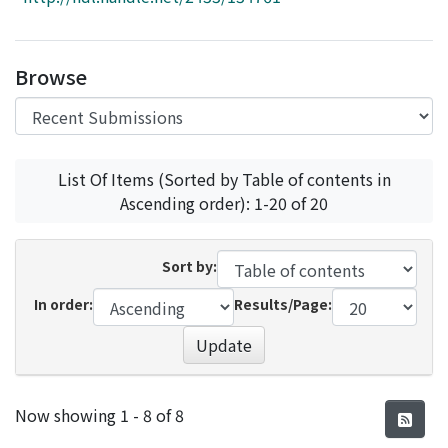
Access Statistics
Library Network
Browse
List Of Items (Sorted by Table of contents in
Ascending order): 1-20 of 20
Sort by:
In order:
Results/Page:
Update
Recent Submissions
Now showing
1 - 8 of 8