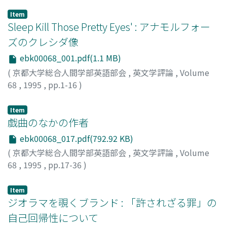
Item
Sleep Kill Those Pretty Eyes' : アナモルフォー
ズのクレシダ像
ebk00068_001.pdf(1.1 MB)
(
京都大学総合人間学部英語部会
,
英文学評論
,
Volume
68
,
1995
,
pp.1-16
)
蒲池, 美鶴
;
Kamachi, Mitsuru
;
カマチ, ミツル
Item
戯曲のなかの作者
ebk00068_017.pdf(792.92 KB)
(
京都大学総合人間学部英語部会
,
英文学評論
,
Volume
68
,
1995
,
pp.17-36
)
鴫原, 眞一
;
Shigihara, Shinichi
;
シギハラ, シンイチ
Item
ジオラマを覗くブランド : 「許されざる罪」の
自己回帰性について