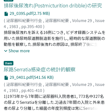
reversal in these cases was a subsequent marriage. Case
排尿後尿洩れ(Postmicturition dribble)の研究
1: A 36-year-old male who had had vasectomy 3 years
29_0395.pdf(2.75 MB)
earlier, underwent vasovasostomy on September 20th
(
泌尿器科紀要刊行会
,
泌尿器科紀要
,
Volume 29
,
Issue
1976. The sperm granuloma was not found, but sperm
4
,
1983
,
pp.395-400
)
was observed in the fluid from the proximal cut-end of
古屋, 聖児
排尿後尿洩れを訴える16例につき, ビデオ録画システムを
;
横山, 英二
;
Furuya, Seiji
;
Yokoyama, Eiji
the vas deferens at the time of operation. He fathered a
用いた排尿時尿道膀胱造影を施行し, 経時的な尿道膀胱の
baby on October 2, 1977. Case 2: A 43-year-old male
動態を観察した.排尿後洩れの原因は, 排尿終了後に生ずる
who had had vasectomy 10 years ago underwent
球部尿道内残尿が座位や体の前屈などで圧迫され, 外尿道
Show more
vasovasostomy on February 5th 1980. Sperm granuloma
口から洩れるためである.治療は排尿終了後, 患者自身が会
was observed at the time of operation. He fathered a
陰部を手指で圧迫し, 球部尿道内残尿を排出することであ
baby on February 25th 1981. The important factors that
Item
る
尿路Serratia感染症の統計的観察
determine the success of vasectomy reversal are the
method and time of reversal. 1) Microsurgical two-layer
29_0401.pdf(541.56 KB)
vasovasostomy is the most reliable method among the
(
泌尿器科紀要刊行会
,
泌尿器科紀要
,
Volume 29
,
Issue
various operations for vasectomy reversal. 2) A shorter
4
,
1983
,
pp.401-410
)
duration between vasectomy and it's reversal, and the
上領, 頼啓
1)1975年から7年間に泌尿器科入院患者1, 773名中327名
;
酒徳, 治三郎
;
Kamiryo, Yoriaki
;
Sakatoku,
existence of sperm granuloma after previous vasectomy
Jisaburo
の尿よりSerratiaを分離した.2)過去7年間の入院と外来患
increase the possibility to restore fertility.
者の尿より分離した細菌の年度別頻度は常にSerratiaが第