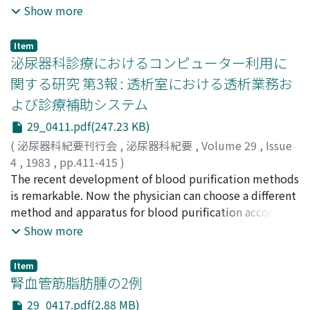
1位を占めた.3) Serratiaを分離した例はすべてなんらかの
Show more
基礎疾患を有し, 高齢者が多く, 大部分手術後に分離し, 感
染防禦機能の低下した状態で出現した.4) Serratia発生に留
Item
置カテーテルが関与したと思われる例は327例中276例で,
泌尿器科診療におけるコンピューター利用に
nosocomial infectionを示唆した.5)感受性はCPが86.1%
関する研究 第3報 : 透析室における透析業務お
ともっとも高く, ついでAMK 70.0%, ST 36.4%, FOM
よび診療補助システム
31.3%であった.GM, DKB, KMは感受性が低かった
29_0411.pdf(247.23 KB)
(
泌尿器科紀要刊行会
,
泌尿器科紀要
,
Volume 29
,
Issue
4
,
1983
,
pp.411-415
)
今川, 章夫
The recent development of blood purification methods
;
詫間, 幸宏
;
Imagawa, Akio
;
Takuma, Yukihiro
is remarkable. Now the physician can choose a different
method and apparatus for blood purification according
to the condition of each patient. Unlike the days when a
Show more
uniform therapeutic method was used on all patients,
the method and apparatus used on each patient may
Item
differ, and therefore if an inappropriate method or
腎血管筋脂肪腫の2例
apparatus is used, it may result in a serious medical
29_0417.pdf(2.88 MB)