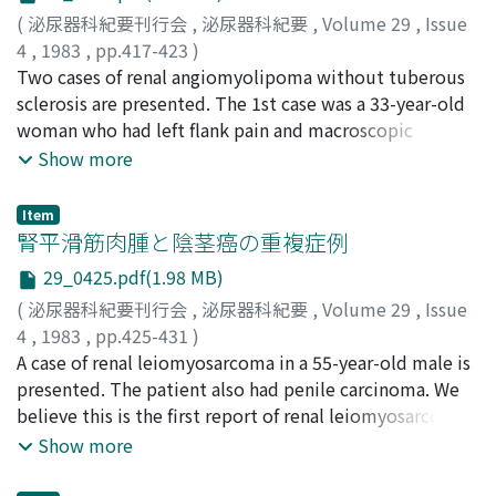
error. Patients on dialysis are in a pathologic state
(
泌尿器科紀要刊行会
,
泌尿器科紀要
,
Volume 29
,
Issue
brought about by the causative disease and that
4
,
1983
,
pp.417-423
)
brought about by renal failure which can not be cured
西野, 昭夫
Two cases of renal angiomyolipoma without tuberous
;
元井, 勇
;
島村, 正喜
;
久住, 治男
;
Nishino, Akio
;
by blood purification therapy. Therefore, it is necessary
Motoi, Isamu
sclerosis are presented. The 1st case was a 33-year-old
;
Shimamura, Masayoshi
;
Hisazumi, Haruo
to accumulate a large amount of information on the
woman who had left flank pain and macroscopic
patient's condition, including tests, and to use them
hematuria on August 26, 1980. Physical examinations
Show more
effectively to provide optimum management of the
revealed a large left renal tumor, and selective renal
patient. The author developed a system to collect and
angiograms showed the presence of a hypovascular
analyse large amounts of such information by using a
Item
mass located in the central to median lower part of the
腎平滑筋肉腫と陰茎癌の重複症例
microcomputer to help improve the practise of
left kidney. Ultrasonography showed a high echogenic
dialysis, and enable more appropriate patient
29_0425.pdf(1.98 MB)
mass accompanied by a round low echogenic area in the
management. The input of this system are basic data on
(
泌尿器科紀要刊行会
,
泌尿器科紀要
,
Volume 29
,
Issue
left kidney. Computed tomography revealed a fatty
the patient, information relating to dialysis treatment,
4
,
1983
,
pp.425-431
)
density in the renal mass. The 2nd case was a 60-year-
symptoms of the patient, results of tests, treatment
小田島, 邦男
A case of renal leiomyosarcoma in a 55-year-old male is
;
馬場, 志郎
;
早川, 正道
;
藤岡, 俊夫
;
Odajima,
old woman who was incidentally diagnosed as having a
applied etc.; its output are medical bills, drug
Kunio
presented. The patient also had penile carcinoma. We
;
Baba, Shiro
;
Hayakawa, Masamichi
;
Fujioka,
right renal tumor by ultrasonography on February 18,
requisition sheet, dialysis record etc. Simultaneously,
Toshio
believe this is the first report of renal leiomyosarcoma
1982. The echogram showed a high echogenic mass in
the various pieces of information stored by this system
associated with penile carcinoma. Since 1957, thirty
Show more
the right kidney, and the fatty density in the renal mass
can be retrieved as required. The planned objective of
four cases of renal leiomyosarcoma have been reported
was determined by computed tomography. These
this system has been achieved in the past 8 months.
in the Japanese literature. Some diagnostic problems