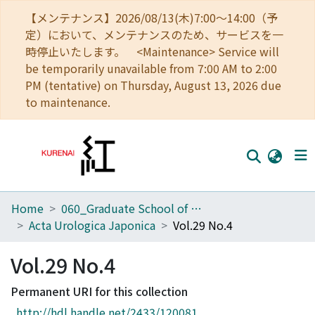
【メンテナンス】2026/08/13(木)7:00～14:00（予
定）において、メンテナンスのため、サービスを一
時停止いたします。 <Maintenance> Service will
be temporarily unavailable from 7:00 AM to 2:00
PM (tentative) on Thursday, August 13, 2026 due
to maintenance.
Home
060_Graduate School of Medicine
Home
Acta Urologica Japonica
Vol.29 No.4
Communities
Vol.29 No.4
Browse
Permanent URI for this collection
Download Ranking
http://hdl.handle.net/2433/120081