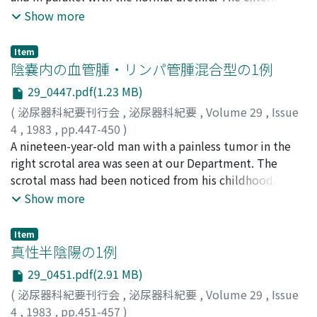
catecholamine level were within the normal range after
Hiroyuki
orifice of the accessory urethra was also ventral to the
Show more
operation. She is now ten months postoperative, free
orifice of the normal urethra in the glans. On the other
from hematuria, and showing no other symptoms or
hand, the accessory urethra was closed near the bulbar
signs of disease including metastasis.
Item
region, and an abscess was found at the dead end. The
陰嚢内の血管腫・リンパ管腫混合型の1例
accessory urethra, which was 9 cm long, was surgically
29_0447.pdf(1.23 MB)
removed. Histopathologically, the luminal surface was
(
泌尿器科紀要刊行会
,
泌尿器科紀要
,
Volume 29
,
Issue
covered with a stratified squamous epithelium; and,
4
,
1983
,
pp.447-450
)
smooth muscle and spongy tissue were observed
伊藤, 康久
A nineteen-year-old man with a painless tumor in the
;
藤本, 佳則
;
徳山, 宏基
;
酒井, 俊助
;
西浦, 常雄
;
around the accessory urethra. The classification of the
Ito, Yasuhisa
right scrotal area was seen at our Department. The
;
Fujimoto, Yoshinori
;
Tokuyama, Hiroki
;
duplicated urethra is discussed.
Sakai, Shunsuke
scrotal mass had been noticed from his childhood. The
;
Nishiura, Tsuneo
tumor was 8.2 X 5.2 X 5.0 cm weighed 47.3 g.
Show more
Histological examination revealed hemo-
lymphangioma.
Item
真性半陰陽の1例
29_0451.pdf(2.91 MB)
(
泌尿器科紀要刊行会
,
泌尿器科紀要
,
Volume 29
,
Issue
4
,
1983
,
pp.451-457
)