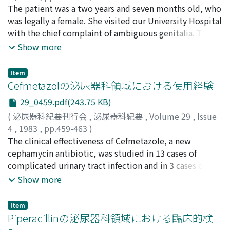
布施, 秀樹
The patient was a two years and seven months old, who
;
皆川, 秀夫
;
伊藤, 晴夫
;
島崎, 淳
;
Fuse, Hideki
;
Minagawa, Hideo
was legally a female. She visited our University Hospital
;
Ito, Haruo
;
Shimazaki, Jun
with the chief complaint of ambiguous genitalia. The
hypertrophied clitoris was 13 mm in length and 11 mm
Show more
in diameter. The external urethral orifice and vagina
were observed separately. The testis-like mass was
Item
palpable in the right labium. She had a karyotype of
Cefmetazolの泌尿器科領域における使用経験
46XX . The Urinary excretion of 17 KS and pregnanetriol
29_0459.pdf(243.75 KB)
and serum 17 alpha-hydroxyprogesterone were within
(
泌尿器科紀要刊行会
,
泌尿器科紀要
,
Volume 29
,
Issue
the normal range. Vaginography showed the vagina,
4
,
1983
,
pp.459-463
)
uterus and left fallopian tube. At exploratory
淡河, 洋一
The clinical effectiveness of Cefmetazole, a new
;
矢野, 正憲
;
小倉, 邦博
;
Aga, Yoichi
;
Yano,
laparotomy, we found the uterus and left fallopian
Masanori
cephamycin antibiotic, was studied in 13 cases of
;
Ogura, Kunihiro
tube; the left and right gonads were in the
complicated urinary tract infection and in 3 cases of
intraperitoneal cavity and the inguinal canal,
acute simple pyelonephritis. The drug was
Show more
respectively. To build female characteristics,
administrated, in 2 or 4 g doses twice a day, by
clitoroplasty was performed, the right gonad was
intravenous drip infusion, for 5 to 10 days. The overall
removed the testis-like portion of the left gonad was
Item
clinical effectiveness rate, based on the UTI efficacy
Piperacillinの泌尿器科領域における臨床的検
resected, and the ovary-like portion in the left gonad
evaluation, was 92% for complicated urinary tract