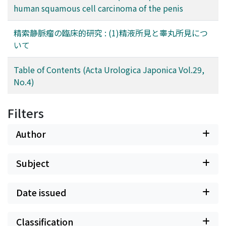
human squamous cell carcinoma of the penis
精索静脈瘤の臨床的研究 : (1)精液所見と睾丸所見につ
いて
Table of Contents (Acta Urologica Japonica Vol.29,
No.4)
Filters
Author
Subject
Date issued
Classification