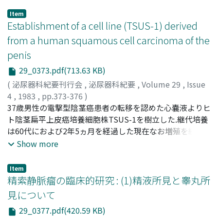
Item
Establishment of a cell line (TSUS-1) derived
from a human squamous cell carcinoma of the
penis
29_0373.pdf(713.63 KB)
(
泌尿器科紀要刊行会
,
泌尿器科紀要
,
Volume 29
,
Issue
4
,
1983
,
pp.373-376
)
Ishikawa, Satoru
37歳男性の電撃型陰茎癌患者の転移を認めた心嚢液よりヒ
;
Kanoh, Shohri
;
Nemoto, Shinichi
;
石
川, 悟
ト陰茎扁平上皮癌培養細胞株TSUS-1を樹立した.継代培養
;
加納, 勝利
;
根本, 真一
は60代におよび2年5ヵ月を経過した現在なお増殖を続け
ており, ヌードマウス皮下移植率は100%であった.継代培
Show more
養40代の染色体分析でモード75の低四倍体で, マーカー染
色体を7個認めた.ヌードマウス移植腫瘍は皮膚に浸潤し,
Item
角化傾向も著明で, 原発巣の陰茎癌類似の肉眼的所見を示
精索静脈瘤の臨床的研究 : (1)精液所見と睾丸所
し, 組織学的には癌真珠を含む角化傾向を散見する扁平上
見について
皮癌で, 原発陰茎癌に類似していた
29_0377.pdf(420.59 KB)