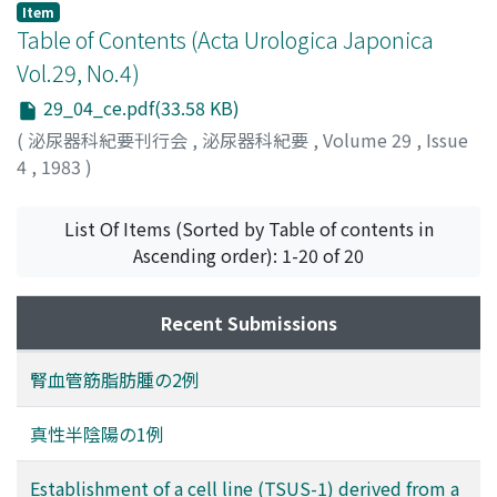
染予防に非常に適した抗生剤で, 複雑性尿路感染症の治療
Item
にも充分有用である.副作用の面でも従来のペニシリン系
Table of Contents (Acta Urologica Japonica
抗生剤と同様比較的安全に使用できる
Vol.29, No.4)
29_04_ce.pdf(33.58 KB)
(
泌尿器科紀要刊行会
,
泌尿器科紀要
,
Volume 29
,
Issue
4
,
1983
)
List Of Items (Sorted by Table of contents in
Ascending order): 1-20 of 20
Recent Submissions
腎血管筋脂肪腫の2例
真性半陰陽の1例
Establishment of a cell line (TSUS-1) derived from a