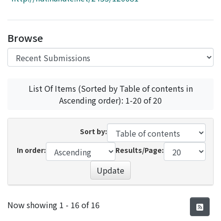
Access Statistics
Library Network
Browse
List Of Items (Sorted by Table of contents in
Ascending order): 1-20 of 20
Sort by:
In order:
Results/Page:
Update
Recent Submissions
Now showing
1 - 16 of 16