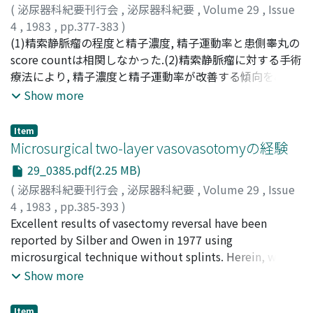
(
泌尿器科紀要刊行会
,
泌尿器科紀要
,
Volume 29
,
Issue
4
,
1983
,
pp.377-383
)
高崎, 登
(1)精索静脈瘤の程度と精子濃度, 精子運動率と患側睾丸の
;
岡野, 准
;
松瀬, 幸太郎
;
荻田, 卓
;
岡田, 茂樹
;
Takasaki, Noboru
score countは相関しなかった.(2)精索静脈瘤に対する手術
;
Okano, Hitoshi
;
Matsuse, Kotaro
;
Ogita, Takashi
療法により, 精子濃度と精子運動率が改善する傾向をみた
;
Okada, Shigeki
が, 両者共改善例は全症例の40%であった.(3) 80%以上の
Show more
例で, 精索静脈瘤患者の左睾丸は右睾丸よりも小さかった.
(4)ほとんどの例で, 両側睾丸のscore countは低下し, 睾丸
Item
重量が10g以下のものでは, score countは高度に低下して
Microsurgical two-layer vasovasotomyの経験
いた.また, 左睾丸のscore countが右側より有意に低下し
29_0385.pdf(2.25 MB)
ている例が全体の30%あり, 他の70%は左右差はなかっ
(
泌尿器科紀要刊行会
,
泌尿器科紀要
,
Volume 29
,
Issue
た.score countと睾丸重量間には正の相関関係をみたが,
4
,
1983
,
pp.385-393
)
右側睾丸のscore countと精子濃度間には相関々係はなか
平尾, 佳彦
Excellent results of vasectomy reversal have been
;
吉田, 克法
;
堀井, 康弘
;
守屋, 昭
;
岡村, 清
;
肱岡,
った
隆
reported by Silber and Owen in 1977 using
;
岡島, 英五郎
;
玉井, 進
;
Hirao, Yoshihiko
;
Yoshida,
Katsunori
microsurgical technique without splints. Herein, we
;
Horii, Yasuhiro
;
Moriya, Akio
;
Okamura,
Kiyoshi
report two cases of male sterility due to previous
;
Hijioka, Takashi
;
Okajima, Eigoro
;
Tamai,
Show more
Susumu
voluntary vasectomy in which fertility was restored by
microsurgical vasovasostomy. The reason for vasectomy
Item