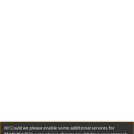
Hi! Could we please enable some additional services for
Statistical
? You can always change or withdraw your consent