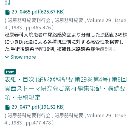
was biopsied. Both gonads were confirmed to be
討
infection and 100% for acute simple pyelonephritis.
ovotestis histologically.
29_0465.pdf(625.67 KB)
Among 18 strains isolated, 14 strains were eradicated
and 4 strains were replaced. The bacteriological efficacy
(
泌尿器科紀要刊行会
,
泌尿器科紀要
,
Volume 29
,
Issue
was 100%. No adverse reaction was noted. Cefmetazole
4
,
1983
,
pp.465-476
)
was suggested to be a useful antibiotic for the
林田, 重昭
泌尿器科入院患者中尿路感染症より分離した原因菌249株
;
北島, 敬一
;
城甲, 啓治
;
Hayashida, Shigeaki
;
treatment of urinary tract infections.
Kitajima, Keiichi
につきDisc法による各種抗生剤に対する感受性を検査し
;
Joko, Keiji
た.手術後感染予防18例, 複雑性尿路感染症治療5例にPIPC
を使用した.1)入院時の分離菌はStreptococcus sp.,
Show more
Proteus sp., E. coliの順に多く, Pseudomonas
aeruginosa, Klebsiellasp.もいくらか認めた.手術後と長期
Item
入院群ではPseudomonas aeruginosa, NF-GNB,
表紙・目次 (泌尿器科紀要 第29巻第4号) 第6回
Streptococcus sp.が多かった.2) PIPCに対する感受性はE.
関西ストーマ研究会ご案内 編集後記・購読要
coli, Proteus sp., Streptococcus sp., Pseudomonas
項・投稿規定
aeruginosaが80%以上, NF-GNBも50%以上であった.3)泌
尿器科手術感染予防目的でPIPCを使用し, 18症例中著効14
29_0477.pdf(191.52 KB)
例, 有効4例であった.4)複雑性尿路感染症5例にPIPCを使用
(
泌尿器科紀要刊行会
,
泌尿器科紀要
,
Volume 29
,
Issue
した.UTI薬効評価基準では有効2例, 無効3例であったが細
4
,
1983
,
pp.477-478
)
菌学的効果は全例に認めた.5) PIPCは泌尿器科手術後の感