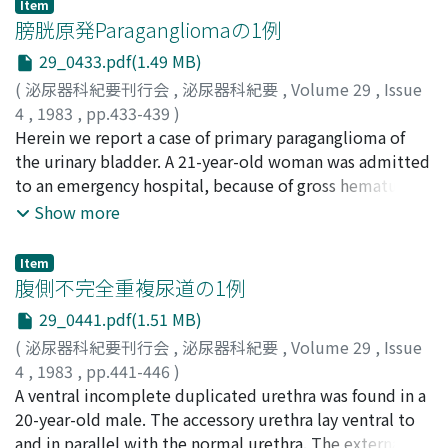
patients underwent nephrectomy and the histological
Item
of renal leiomyosarcoma are discussed, and the
膀胱原発Paragangliomaの1例
diagnosis was angiomyolipoma. The usefulness of
association of penile carcinoma with other malignant
ultrasonography and computed tomography in the
29_0433.pdf(1.49 MB)
tumors is reviewed.
preoperative diagnosis of this clinical entity and the
(
泌尿器科紀要刊行会
,
泌尿器科紀要
,
Volume 29
,
Issue
possibility of association with renal cell carcinoma are
4
,
1983
,
pp.433-439
)
discussed.
出口, 隆
Herein we report a case of primary paraganglioma of
;
山羽, 正義
;
岡野, 学
;
前田, 真一
;
長谷川, 義和
;
兼
松, 稔
the urinary bladder. A 21-year-old woman was admitted
;
栗山, 学
;
河田, 幸道
;
西浦, 常雄
;
杉江, 茂幸
;
西川, 秋
佳
to an emergency hospital, because of gross hematuria,
;
高橋, 正宣
;
Deguchi, Takashi
;
Yamaha, Masayoshi
;
Okano, Manabu
dysuria and complete urinary retention. Pelvic CT scan
;
Maeda, Shinichi
;
Hasegawa, Yoshikazu
;
Show more
Kanematsu, Minoru
and ultrasonic examination revealed a bladder tumor
;
Kuriyama, Manabu
;
Kawata,
Yukimichi
and coagulated blood mass, then she was referred to
;
Nishiura, Tsuneo
;
Sugie, Shigeyuki
;
Item
Nishikawa, Akiyoshi
our clinic for further treatment. On cystoscopy a dark
;
Takahashi, Masanori
腹側不完全重複尿道の1例
brown lobular tumor was seen on the anterior wall. The
29_0441.pdf(1.51 MB)
bladder tumor was removed by partial cystectomy. The
(
泌尿器科紀要刊行会
,
泌尿器科紀要
,
Volume 29
,
Issue
operative specimen measured 6 X 4 X 3 cm and weighed
4
,
1983
,
pp.441-446
)
50 g. Histological examination showed it to be a
藤島, 幹彦
A ventral incomplete duplicated urethra was found in a
;
鈴木, 薫
;
佐久間, 芳文
;
藤塚, 勲
;
久保, 隆
;
小池,
paraganglioma of the urinary bladder, which was
博之
20-year-old male. The accessory urethra lay ventral to
;
Fujishima, Mikihiko
;
Suzuki, Kaoru
;
Sakuma,
chromaffin positive. Her serum and urinary
Yoshifumi
and in parallel with the normal urethra. The external
;
Fujizuka, Isao
;
Kubo, Takashi
;
Koike,