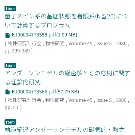
Item
量子スピン系の基底状態を有限系(N≦20)につ
いて計算するプログラム
KJ00004773558.pdf(1.99 MB)
(
物性研究刊行会
,
物性研究
,
Volume 45
,
Issue 5
,
1986
,
pp.299-349
)
田口, 善弘
;
西森, 秀稔
;
Taguchi, Yoshihiro
;
Nishimori,
Hidetoshi
;
タグチ, ヨシヒロ
;
ニシモリ, ヒデトシ
Item
アンダーソンモデルの厳密解とその応用に関す
る理論的研究
KJ00004773566.pdf(57.79 KB)
(
物性研究刊行会
,
物性研究
,
Volume 45
,
Issue 5
,
1986
,
pp.1-1
)
Item
軌道縮退アンダーソンモデルの磁気的・熱力