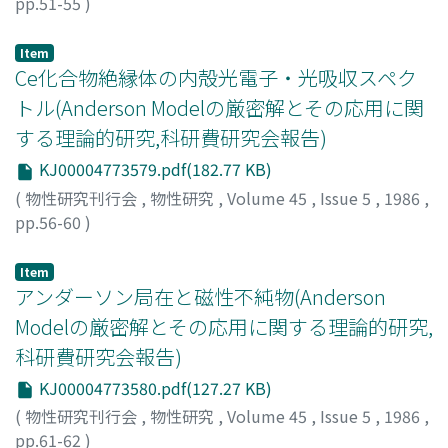
pp.51-55
)
今田, 正俊
;
Imada, Masatoshi
;
イマダ, マサトシ
Item
Ce化合物絶縁体の内殻光電子・光吸収スペク
トル(Anderson Modelの厳密解とその応用に関
する理論的研究,科研費研究会報告)
KJ00004773579.pdf(182.77 KB)
(
物性研究刊行会
,
物性研究
,
Volume 45
,
Issue 5
,
1986
,
pp.56-60
)
小谷, 章雄
;
Kotani, Akio
;
コタニ, アキオ
Item
アンダーソン局在と磁性不純物(Anderson
Modelの厳密解とその応用に関する理論的研究,
科研費研究会報告)
KJ00004773580.pdf(127.27 KB)
(
物性研究刊行会
,
物性研究
,
Volume 45
,
Issue 5
,
1986
,
pp.61-62
)