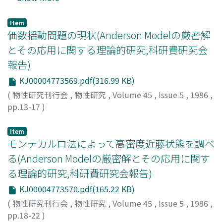
基底状態に落ちついた時には、局在スピンを担うCeの結
晶構造の周期性に伴うコヒーレンス効果によって新しい状
Item
態に至るため、T_kはエネルギー尺度ではあるが物性を明
価数揺動問題の現状(Anderson Modelの厳密解
確に特徴付ける特性温度でなくなってしまう。新しいコヒ
とその応用に関する理論的研究,科研費研究会
ーレント状態が開始する特性温度をT_と呼ぶことにし、
報告)
コヒーレント状態における物性の現状を、最近我々が発見
したCeCu_6を中心にして報告する。
KJ00004773569.pdf(316.99 KB)
(
物性研究刊行会
,
物性研究
,
Volume 45
,
Issue 5
,
1986
,
pp.13-17
)
槽谷, 忠雄
;
Kasuya, Tadao
;
カスヤ, タダオ
Item
モンテカルロ法によって高密度近藤状態を調べ
る(Anderson Modelの厳密解とその応用に関す
る理論的研究,科研費研究会報告)
KJ00004773570.pdf(165.22 KB)
(
物性研究刊行会
,
物性研究
,
Volume 45
,
Issue 5
,
1986
,
pp.18-22
)