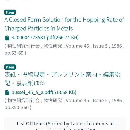
福山, 秀敏
;
Fukuyama, Hidetoshi
;
フクヤマ, ヒデトシ
Item
A Closed Form Solution for the Hopping Rate of
Charged Particles in Metals
KJ00004773581.pdf(266.74 KB)
(
物性研究刊行会
,
物性研究
,
Volume 45
,
Issue 5
,
1986
,
pp.63-69
)
山田, 耕作
;
Yamada, Kosaku
;
ヤマダ, コウサク
Item
表紙・投稿規定・プレプリント案内・編集後
記・裏表紙ほか
bussei_45_5_a.pdf(513.68 KB)
(
物性研究刊行会
,
物性研究
,
Volume 45
,
Issue 5
,
1986
,
pp.350-360
)
List Of Items (Sorted by Table of contents in