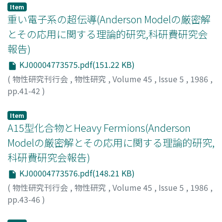
Item
重い電子系の超伝導(Anderson Modelの厳密解
とその応用に関する理論的研究,科研費研究会
報告)
KJ00004773575.pdf(151.22 KB)
(
物性研究刊行会
,
物性研究
,
Volume 45
,
Issue 5
,
1986
,
pp.41-42
)
上田, 和夫
;
Ueda, Kazuo
;
ウエダ, カズオ
Item
A15型化合物とHeavy Fermions(Anderson
Modelの厳密解とその応用に関する理論的研究,
科研費研究会報告)
KJ00004773576.pdf(148.21 KB)
(
物性研究刊行会
,
物性研究
,
Volume 45
,
Issue 5
,
1986
,
pp.43-46
)
松浦, 民房
;
Matsuura, Tamifusa
;
マツウラ, タミフサ