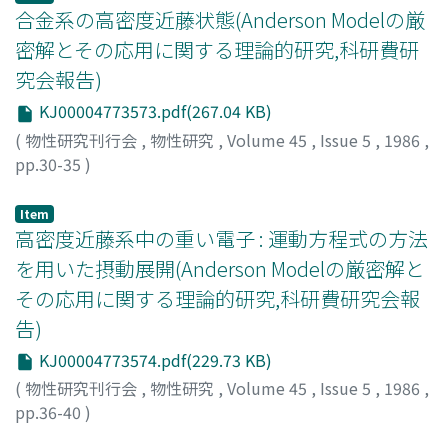
合金系の高密度近藤状態(Anderson Modelの厳
密解とその応用に関する理論的研究,科研費研
究会報告)
KJ00004773573.pdf(267.04 KB)
(
物性研究刊行会
,
物性研究
,
Volume 45
,
Issue 5
,
1986
,
pp.30-35
)
笠井, 秀明
;
吉森, 昭夫
;
Kasai, Hideaki
;
Yoshimori, Akio
;
カ
サイ, ヒデアキ
;
ヨシモリ, アキオ
Item
高密度近藤系中の重い電子 : 運動方程式の方法
を用いた摂動展開(Anderson Modelの厳密解と
その応用に関する理論的研究,科研費研究会報
告)
KJ00004773574.pdf(229.73 KB)
(
物性研究刊行会
,
物性研究
,
Volume 45
,
Issue 5
,
1986
,
pp.36-40
)
黒田, 義浩
;
Kuroda, Yoshihiro
;
クロダ, ヨシヒロ