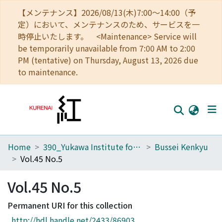
【メンテナンス】2026/08/13(木)7:00～14:00（予
定）において、メンテナンスのため、サービスを一
時停止いたします。 <Maintenance> Service will
be temporarily unavailable from 7:00 AM to 2:00
PM (tentative) on Thursday, August 13, 2026 due
to maintenance.
Home
390_Yukawa Institute for Theoretical Physics
Bussei Kenkyu
Home
Vol.45 No.5
Communities
Vol.45 No.5
Browse
Permanent URI for this collection
Download Ranking
http://hdl.handle.net/2433/86903