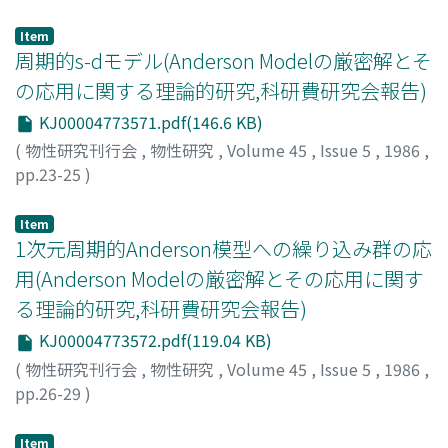
斯波, 弘行
;
Shiba, Hiroyuki
;
シバ, ヒロユキ
Item
周期的s-dモデル(Anderson Modelの厳密解とそ
の応用に関する理論的研究,科研費研究会報告)
KJ00004773571.pdf(146.6 KB)
(
物性研究刊行会
,
物性研究
,
Volume 45
,
Issue 5
,
1986
,
pp.23-25
)
恒藤, 敏彦
;
加藤, 勝
;
Tsuneto, Toshihiko
;
Kato, Masaru
;
ツネトウ, トシヒコ
;
カトウ, マサル
Item
1次元周期的Anderson模型への繰り込み群の応
用(Anderson Modelの厳密解とその応用に関す
る理論的研究,科研費研究会報告)
KJ00004773572.pdf(119.04 KB)
(
物性研究刊行会
,
物性研究
,
Volume 45
,
Issue 5
,
1986
,
pp.26-29
)
馬越, 健次
;
吉森, 昭夫
;
Makoshi, Kenji
;
Yoshimori, Akio
;
マコシ, ケンジ
;
ヨシモリ, アキオ
Item