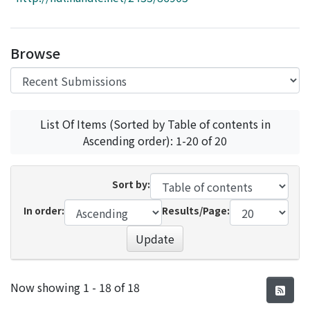
Access Statistics
Library Network
Browse
List Of Items (Sorted by Table of contents in
Ascending order): 1-20 of 20
Sort by:
In order:
Results/Page:
Update
Recent Submissions
Now showing
1 - 18 of 18