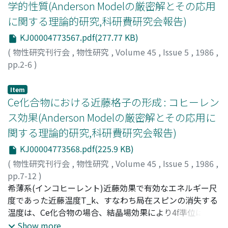
学的性質(Anderson Modelの厳密解とその応用
に関する理論的研究,科研費研究会報告)
KJ00004773567.pdf(277.77 KB)
(
物性研究刊行会
,
物性研究
,
Volume 45
,
Issue 5
,
1986
,
pp.2-6
)
川上, 則雄
;
興地, 斐男
;
Kawakami, Norio
;
Okiji, Ayao
;
カワ
カミ, ノリオ
;
オキジ, アヤオ
Item
Ce化合物における近藤格子の形成 : コヒーレン
ス効果(Anderson Modelの厳密解とその応用に
関する理論的研究,科研費研究会報告)
KJ00004773568.pdf(225.9 KB)
(
物性研究刊行会
,
物性研究
,
Volume 45
,
Issue 5
,
1986
,
pp.7-12
)
大貫, 惇睦
希薄系(インコヒーレント)近藤効果で有効なエネルギー尺
;
小松原, 武美
;
Onuki, Yoshichika
;
Komatsubara, Takemi
度であった近藤温度T_k、すなわち局在スピンの消失する
;
オオヌキ, ヨシチカ
;
コマツバラ,
タケミ
温度は、Ce化合物の場合、結晶場効果により4f準位は分裂
しているのでT_kは温度とともに変化し、低温でスピンが
Show more