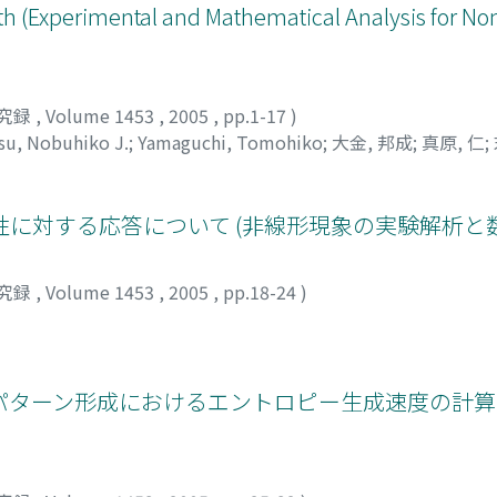
 (Experimental and Mathematical Analysis for Non
究録
,
Volume 1453
,
2005
,
pp.1-17
)
u, Nobuhiko J.
;
Yamaguchi, Tomohiko
;
大金, 邦成
;
真原, 仁
;
に対する応答について (非線形現象の実験解析と
究録
,
Volume 1453
,
2005
,
pp.18-24
)
ターン形成におけるエントロピー生成速度の計算 