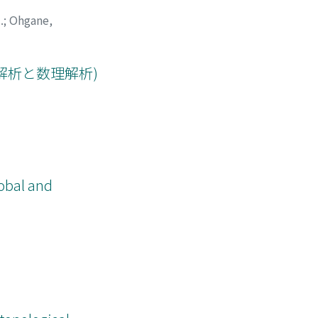
.
;
Ohgane,
解析と数理解析)
l and