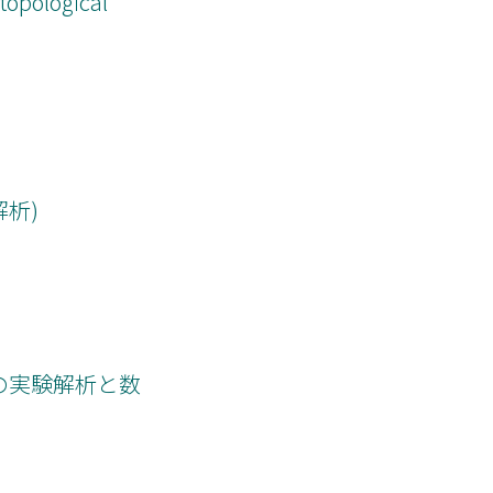
pological
解析)
象の実験解析と数