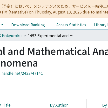
:00（予定）において、メンテナンスのため、サービスを一時停止いたします。 
0 PM (tentative) on Thursday, August 13, 2026 due to maint
e
Download Ranking
Access Statistics
Library
S Kokyuroku
1453 Experimental and Mathematical Analysis for Nonlinear Phenomena
l and Mathematical Ana
henomena
l.handle.net/2433/47141
 Title
By Author
By 