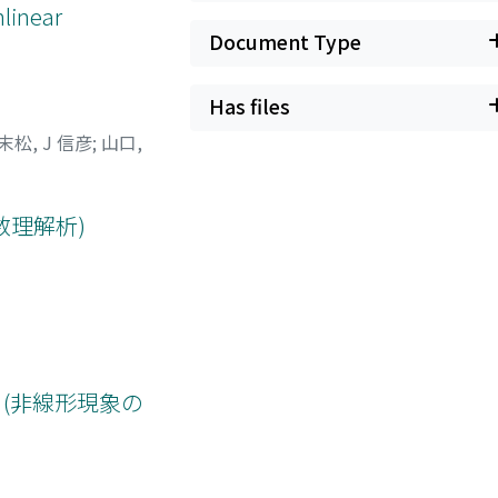
linear
Document Type
Has files
末松, J 信彦
;
山口,
数理解析)
(非線形現象の