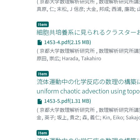
(
京都大学数理解析研究所
,
数理解析研究所講
真原, 仁
;
末松, J 信彦
;
大金, 邦成
;
西浦, 廉政
;
Kunishige
;
Nishiura Yasumasa
;
Yamaguchi, 
Item
細胞共培養系に見られるクラスターお
1453-4.pdf(2.15 MB)
(
京都大学数理解析研究所
,
数理解析研究所講
原田, 崇広
;
Harada, Takahiro
Item
流体運動中の化学反応の数理の構築に向けて(
uniform chaotic advection usi
1453-5.pdf(1.31 MB)
(
京都大学数理解析研究所
,
数理解析研究所講
金, 英子
;
坂上, 貴之
;
森, 義仁
;
Kin, Eiko
;
Sakajo
Item