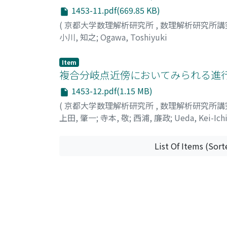
1453-11.pdf(669.85 KB)
(
京都大学数理解析研究所
,
数理解析研究所講
小川, 知之
;
Ogawa, Toshiyuki
Item
複合分岐点近傍においてみられる進行
1453-12.pdf(1.15 MB)
(
京都大学数理解析研究所
,
数理解析研究所講
上田, 肇一
;
寺本, 敬
;
西浦, 廉政
;
Ueda, Kei-Ich
List Of Items (Sort