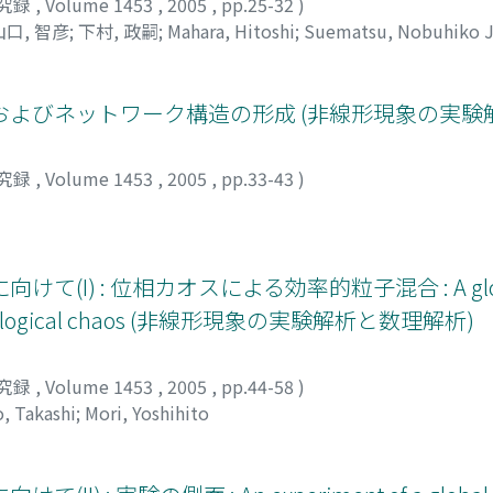
究録
,
Volume 1453
,
2005
,
pp.25-32
)
山口, 智彦
;
下村, 政嗣
;
Mahara, Hitoshi
;
Suematsu, Nobuhiko J
Tomohiko
;
Shimomura Masatsugu
よびネットワーク構造の形成 (非線形現象の実験
究録
,
Volume 1453
,
2005
,
pp.33-43
)
I) : 位相カオスによる効率的粒子混合 : A globa
ng topological chaos (非線形現象の実験解析と数理解析)
究録
,
Volume 1453
,
2005
,
pp.44-58
)
, Takashi
;
Mori, Yoshihito