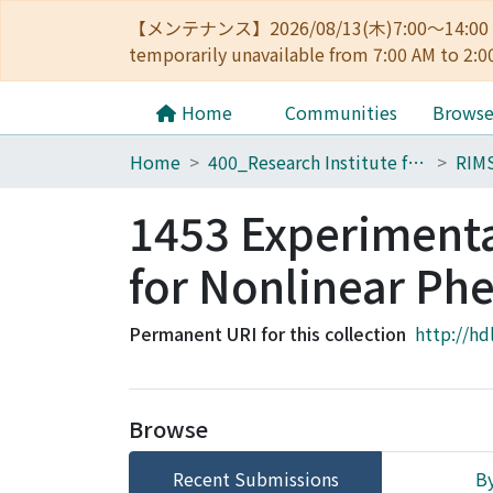
【メンテナンス】2026/08/13(木)7:00～14
temporarily unavailable from 7:00 AM to 2:0
Home
Communities
Brows
Home
400_Research Institute for Mathematical Sciences
RIM
1453 Experimenta
for Nonlinear P
Permanent URI for this collection
http://hd
Browse
Recent Submissions
By