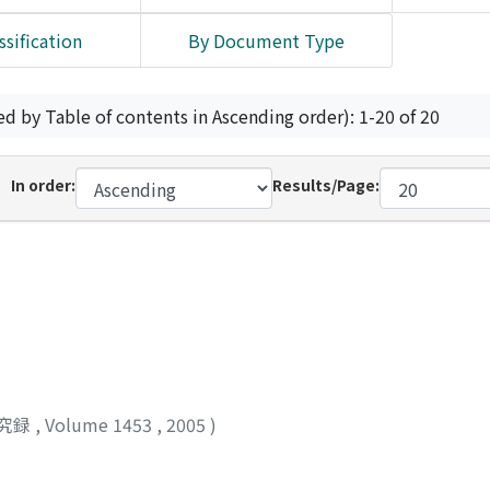
ssification
By Document Type
ed by Table of contents in Ascending order): 1-20 of 20
In order:
Results/Page:
究録
,
Volume 1453
,
2005
)