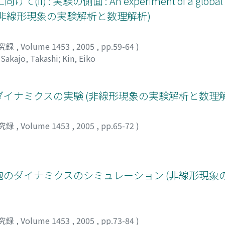
実験の側面 : An experiment of a global to
x system (非線形現象の実験解析と数理解析)
究録
,
Volume 1453
,
2005
,
pp.59-64
)
;
Sakajo, Takashi
;
Kin, Eiko
のダイナミクスの実験 (非線形現象の実験解析と数理
究録
,
Volume 1453
,
2005
,
pp.65-72
)
つの泡のダイナミクスのシミュレーション (非線形現
究録
,
Volume 1453
,
2005
,
pp.73-84
)