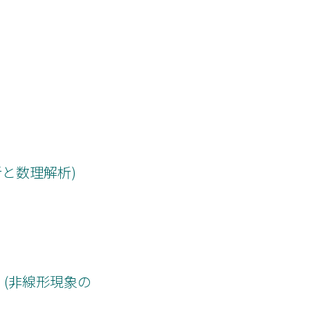
析と数理解析)
n (非線形現象の