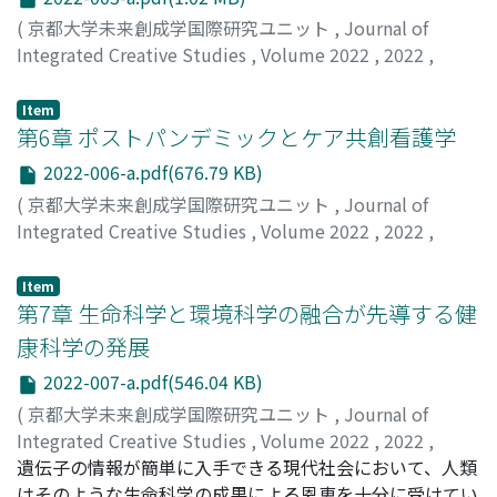
(
京都大学未来創成学国際研究ユニット
,
Journal of
Integrated Creative Studies
,
Volume 2022
,
2022
,
pp.1-12
)
平川, 佳世
;
Hirakawa, Kayo
Item
第6章 ポストパンデミックとケア共創看護学
2022-006-a.pdf(676.79 KB)
(
京都大学未来創成学国際研究ユニット
,
Journal of
Integrated Creative Studies
,
Volume 2022
,
2022
,
pp.1-22
)
村瀬, 智子
;
小林, 洋子
;
Murase, Tomoko
;
Kobayashi, Yoko
Item
第7章 生命科学と環境科学の融合が先導する健
康科学の発展
2022-007-a.pdf(546.04 KB)
(
京都大学未来創成学国際研究ユニット
,
Journal of
Integrated Creative Studies
,
Volume 2022
,
2022
,
pp.1-15
遺伝子の情報が簡単に入手できる現代社会において、人類
)
宮川, 清
はそのような生命科学の成果による恩恵を十分に受けてい
;
Miyagawa, Kiyoshi