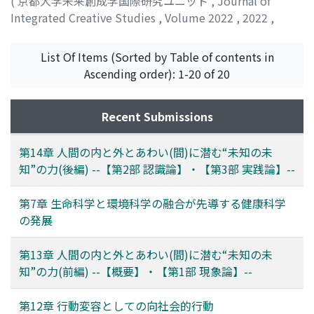
(
京都大学未来創成学国際研究ユニット
,
Journal of
Integrated Creative Studies
,
Volume 2022
,
2022
,
pp.1-40
)
村瀬, 智子
;
村瀬, 雅俊
;
Murase, Tomoko
;
Murase,
List Of Items (Sorted by Table of contents in
Masatoshi
Ascending order): 1-20 of 20
Recent Submissions
第14章 人間の内と外とあわい(間)に潜む“未知の未
知”の力(後編) --【第2部 認識論】・【第3部 実践論】--
第7章 生命科学と環境科学の融合が先導する健康科学
の発展
第13章 人間の内と外とあわい(間)に潜む“未知の未
知”の力(前編) --【概要】・【第1部 現象論】--
第12章 行動変容としての向社会的行動