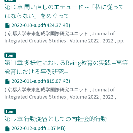
第10章 問い直しのエチュード --「私に従って
はならない」をめぐって
2022-010-a.pdf(424.37 KB)
(
京都大学未来創成学国際研究ユニット
,
Journal of
Integrated Creative Studies
,
Volume 2022
,
2022
,
pp.
[1]-[16]
)
西平, 直
;
Nishihira, Tadashi
Item
第11章 多様性におけるBeing教育の実践 --高等
教育における事例研究--
2022-011-a.pdf(815.07 KB)
(
京都大学未来創成学国際研究ユニット
,
Journal of
Integrated Creative Studies
,
Volume 2022
,
2022
,
pp.1-23
)
九門, 大士
;
Kumon, Takashi
Item
第12章 行動変容としての向社会的行動
2022-012-a.pdf(1.07 MB)