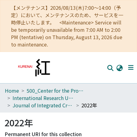
【メンテナンス】2026/08/13(木)7:00～14:00（予
定）において、メンテナンスのため、サービスを一
時停止いたします。 <Maintenance> Service will
be temporarily unavailable from 7:00 AM to 2:00
PM (tentative) on Thursday, August 13, 2026 due
to maintenance.
Home
500_Center for the Promotion of Interdisciplinary Education and Research
Home
International Research Unit of Future Creationology
Communities
Journal of Integrated Creative Studies
2022年
Browse
2022年
Download Ranking
Permanent URI for this collection