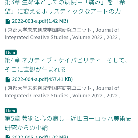
第3章 生命体としての病院 --「痛み」を「希
望」に変えるホリスティックなアートの力--
2022-003-a.pdf(1.42 MB)
(
京都大学未来創成学国際研究ユニット
,
Journal of
Integrated Creative Studies
,
Volume 2022
,
2022
,
pp.1-32
)
森, 合音
;
Mori, Aine
Item
第4章 ネガティヴ・ケイパビリティ --そして、
そこに直観が生まれる--
2022-004-a.pdf(457.41 KB)
(
京都大学未来創成学国際研究ユニット
,
Journal of
Integrated Creative Studies
,
Volume 2022
,
2022
,
pp.1-11
)
松木, 邦裕
;
Matsuki, Kunihiro
Item
第5章 芸術と心の癒し --近世ヨーロッパ美術史
研究からの小論
2022-005-a.pdf(1.02 MB)