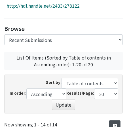
Access Statistics
http://hdl.handle.net/2433/278122
Library Network
Browse
List Of Items (Sorted by Table of contents in
Ascending order): 1-20 of 20
Sort by:
In order:
Results/Page:
Update
Recent Submissions
Now showing
1 - 14 of 14