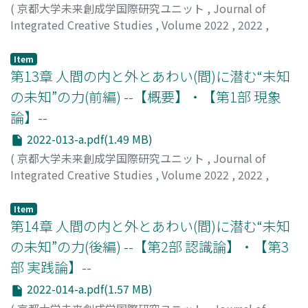
(
京都大学未来創成学国際研究ユニット
,
Journal of
Integrated Creative Studies
,
Volume 2022
,
2022
,
pp.1-8
)
西村, 和雄
;
八木, 匡
;
Nishimura, Kazuo
;
Yagi, Tadashi
Item
第13章 人間の内と外とあわい(間)に潜む“未知
の未知”の力(前編) --【概要】・【第1部 現象
論】--
2022-013-a.pdf(1.49 MB)
(
京都大学未来創成学国際研究ユニット
,
Journal of
Integrated Creative Studies
,
Volume 2022
,
2022
,
pp.1-29
)
村瀬, 雅俊
;
村瀬, 智子
;
Murase, Masatoshi
;
Murase,
Item
Tomoko
第14章 人間の内と外とあわい(間)に潜む“未知
の未知”の力(後編) --【第2部 認識論】・【第3
部 実践論】--
2022-014-a.pdf(1.57 MB)