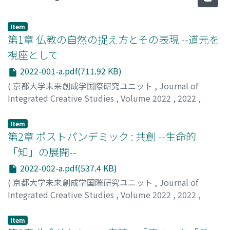
Item
第1章 仏教の自然の捉え方とその表現 --道元を
視座として
2022-001-a.pdf(711.92 KB)
(
京都大学未来創成学国際研究ユニット
,
Journal of
Integrated Creative Studies
,
Volume 2022
,
2022
,
pp.1-22
)
頼住, 光子
;
Yorizumi, Mitsuko
Item
第2章 ポストパンデミック : 共創 --生命的
「知」の展開--
2022-002-a.pdf(537.4 KB)
(
京都大学未来創成学国際研究ユニット
,
Journal of
Integrated Creative Studies
,
Volume 2022
,
2022
,
pp.1-16
)
矢野, 雅文
;
Yano, Masafumi
Item