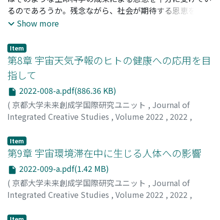
るのであろうか。残念ながら、社会が期待する恩恵を享受
することは少ないと思われる。それでは、この課題へはど
Show more
のようにアプローチしたらよいのであろうか。その一つの
方策として、宇宙に存在する地球環境で生きる人類という
Item
視点から、生命現象をさらに深く理解する領域を開拓する
第8章 宇宙天気予報のヒトの健康への応用を目
ことも重要と考えられる。そのために、健康の課題に影響
指して
を及ぼす可能性のある複数の科学分野について、それらを
2022-008-a.pdf(886.36 KB)
融合した研究の意義について論じてみたい。
(
京都大学未来創成学国際研究ユニット
,
Journal of
Integrated Creative Studies
,
Volume 2022
,
2022
,
pp.1-8
)
西村, 勉
;
Nishimura, Tsutomu
Item
第9章 宇宙環境滞在中に生じる人体への影響
2022-009-a.pdf(1.42 MB)
(
京都大学未来創成学国際研究ユニット
,
Journal of
Integrated Creative Studies
,
Volume 2022
,
2022
,
pp.1-12
)
寺田, 昌弘
;
Terada, Masahiro
Item