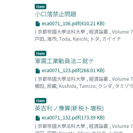
Item
小口落禁止問題
eca0071_106.pdf(410.21 KB)
(
京都帝國大學法科大學
,
經濟論叢
,
Volume 
戸田, 海市
;
Toda, Kaiichi
;
トダ, カイイチ
Item
軍需工業動員法ニ就テ
eca0071_123.pdf(268.01 KB)
(
京都帝國大學法科大學
,
經濟論叢
,
Volume 
櫛田, 民藏
;
Kushida, Tamizo
;
クシダ, タミゾ
Item
英吉利ノ豫算(新税ト増税)
eca0071_132.pdf(173.39 KB)
(
京都帝國大學法科大學
,
經濟論叢
,
Volume 
河田, 嗣郎
;
Kawata, Shiro
;
カワタ, シロウ