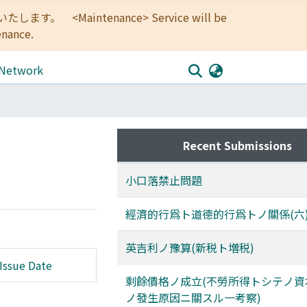
<Maintenance> Service will be
enance.
 Network
Recent Submissions
小口落禁止問題
經濟的行爲ト道德的行爲トノ關係(六
英吉利ノ豫算(新税ト増税)
Issue Date
剩餘價格ノ成立(不勞所得トシテノ資
ノ發生原因ニ關スル一考察)