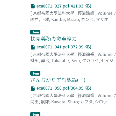
eca0071_027.pdf(411.03 KB)
(
京都帝國大學法科大學
,
經濟論叢
,
Volume 
神戸, 正雄
;
Kambe, Masao
;
カンベ, マサオ
Item
扶養義務カ救貧籍カ
eca0071_041.pdf(372.99 KB)
(
京都帝國大學法科大學
,
經濟論叢
,
Volume 
財部, 靜治
;
Takarabe, Seiji
;
タカラベ, セイジ
Item
さんぢかりずむ概論(一)
eca0071_056.pdf(304.05 KB)
(
京都帝國大學法科大學
,
經濟論叢
,
Volume 
河田, 嗣郎
;
Kawata, Shiro
;
カワタ, シロウ
Item