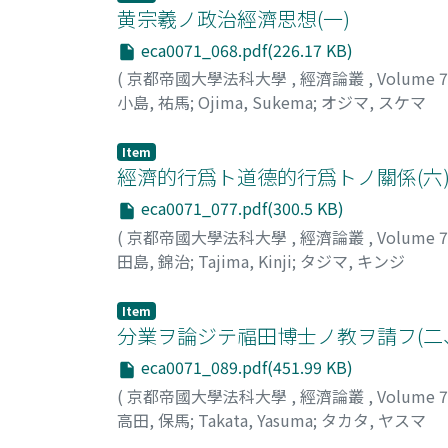
黄宗羲ノ政治經濟思想(一)
eca0071_068.pdf(226.17 KB)
(
京都帝國大學法科大學
,
經濟論叢
,
Volume 
小島, 祐馬
;
Ojima, Sukema
;
オジマ, スケマ
Item
經濟的行爲ト道德的行爲トノ關係(六
eca0071_077.pdf(300.5 KB)
(
京都帝國大學法科大學
,
經濟論叢
,
Volume 
田島, 錦治
;
Tajima, Kinji
;
タジマ, キンジ
Item
分業ヲ論ジテ福田博士ノ教ヲ請フ(二
eca0071_089.pdf(451.99 KB)
(
京都帝國大學法科大學
,
經濟論叢
,
Volume 
高田, 保馬
;
Takata, Yasuma
;
タカタ, ヤスマ