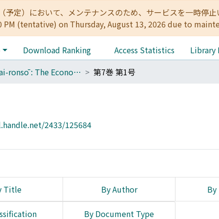
:00（予定）において、メンテナンスのため、サービスを一時停止いたします。 
0 PM (tentative) on Thursday, August 13, 2026 due to maint
e
Download Ranking
Access Statistics
Library
Keizai-ronsō : The Economic Review
第7巻 第1号
l.handle.net/2433/125684
 Title
By Author
By 
ssification
By Document Type