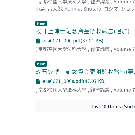
(
京都帝國大學法科大學
,
經濟論叢
,
Volume 
小島, 昌太郎
;
Kojima, Shotaro
;
コジマ, ショ
Item
故井上博士記念資金領收報告(追加)
eca0071_000.pdf(37.01 KB)
(
京都帝國大學法科大學
,
經濟論叢
,
Volume 
Item
故石坂博士記念資金寄附領收報告(第
eca0071_000a.pdf(47.07 KB)
(
京都帝國大學法科大學
,
經濟論叢
,
Volume 
List Of Items (Sort