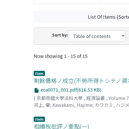
List Of Items (Sort
Sort by:
Recent Submissions
Now showing
1 - 15 of 15
Item
剩餘價格ノ成立(不勞所得トシテノ資
eca0071_001.pdf(616.53 KB)
(
京都帝國大學法科大學
,
經濟論叢
,
Volume 
河上, 肇
;
Kawakami, Hajime
;
カワカミ, ハジ
Item
相續税批評ノ重點(一)