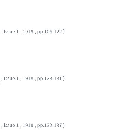
7
,
Issue 1
,
1918
,
pp.106-122
)
7
,
Issue 1
,
1918
,
pp.123-131
)
ウ
7
,
Issue 1
,
1918
,
pp.132-137
)