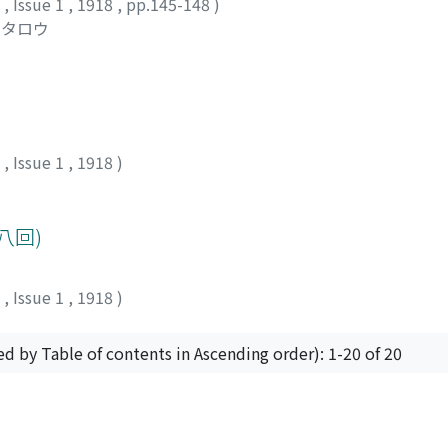
7
,
Issue 1
,
1918
,
pp.145-148
)
ウタロウ
7
,
Issue 1
,
1918
)
八回)
7
,
Issue 1
,
1918
)
ed by Table of contents in Ascending order): 1-20 of 20