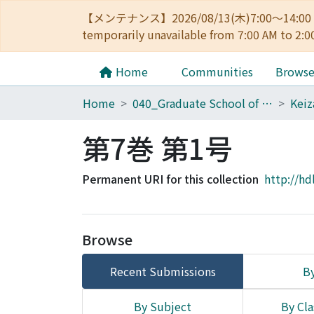
【メンテナンス】2026/08/13(木)7:00～14
temporarily unavailable from 7:00 AM to 2:0
Home
Communities
Brows
Home
040_Graduate School of Economics
第7巻 第1号
Permanent URI for this collection
http://hd
Browse
Recent Submissions
By
By Subject
By Cla