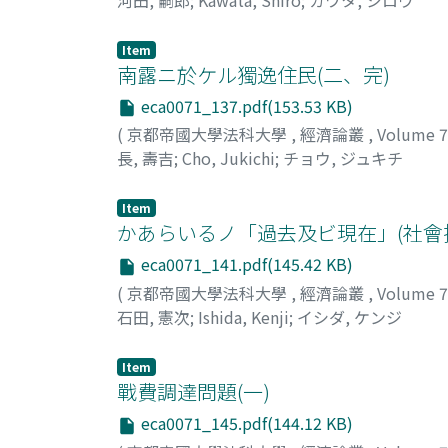
Item
南露ニ於ケル獨逸住民(二、完)
eca0071_137.pdf(153.53 KB)
(
京都帝國大學法科大學
,
經濟論叢
,
Volume 
長, 壽吉
;
Cho, Jukichi
;
チョウ, ジュキチ
Item
かあらいるノ「過去及ビ現在」(社會
eca0071_141.pdf(145.42 KB)
(
京都帝國大學法科大學
,
經濟論叢
,
Volume 
石田, 憲次
;
Ishida, Kenji
;
イシダ, ケンジ
Item
戰費調達問題(一)
eca0071_145.pdf(144.12 KB)