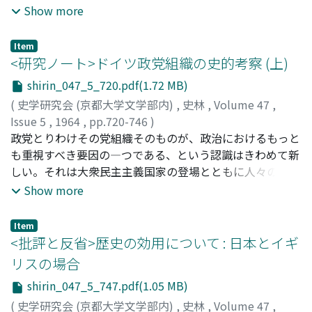
心を深めた。そしてやがて座居に適したコンバクトで落ち
Show more
ついた、独特な堂内を創りだしたのであったが、中世初頭
に中囚の新様式を受けいれたのを機緑に、その要求する空
Item
間に著しい変質をきたし、伝統的な空間と影響しあって活
<研究ノート>ドイツ政党組織の史的考察 (上)
溌な変化をみせるに至った。こうした空間の捉え方を全く
shirin_047_5_720.pdf(1.72 MB)
無関係に発展したヨーロッパの教会堂等に見られる空間へ
(
史学研究会 (京都大学文学部内)
,
史林
,
Volume 47
,
の指向と各発展段階毎に比較することによって、我が国の
Issue 5
,
1964
,
pp.720-746
)
建築に現れた民族文化の特性を考える一助としたい。
飯田, 収治
政党とりわけその党組織そのものが、政治におけるもっと
;
中村, 幹雄
;
野田, 宣雄
;
望田, 幸男
;
Iida, Shuji
;
イイダ, シュウジ
も重視すべき要因の―つである、という認識はきわめて新
しい。それは大衆民主主義国家の登場とともに人々の意識
にのぼりはじめた。これまでの政党史の多くは、政治史一
Show more
般のなかに解消した政策史であったり、思想史の一環とし
ての政治思想史の枠内にとどまるものであった。そこでは
Item
国家・社会の変容とともに変転しゆく政党組織の規模、形
<批評と反省>歴史の効用について : 日本とイギ
態、内部構造などは追求されることのもっとも少い対象で
リスの場合
あった。本稿は一九世紀後半から二〇世紀にかけて、名望
shirin_047_5_747.pdf(1.05 MB)
家政治段階から大衆民主主義段階への移行という一般的シ
ェーマに立脚して、ドイツ政党組織の変化の追求を試みた
(
史学研究会 (京都大学文学部内)
,
史林
,
Volume 47
,