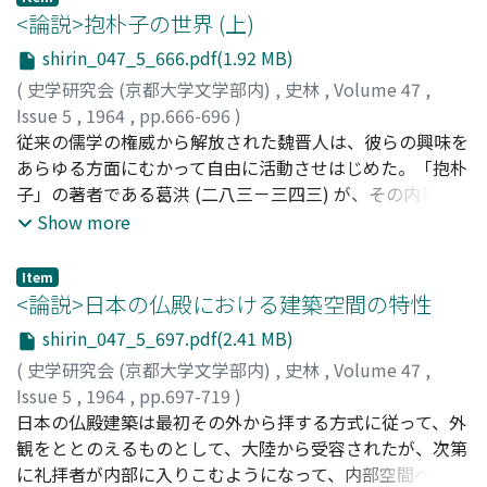
国家によって "良吏" として把握された官人－とくに国司
<論説>抱朴子の世界 (上)
－逹を分析することによって理解できるようである。彼ら
shirin_047_5_666.pdf(1.92 MB)
"良吏" はまぎれもない律令官人でありながら、従来には
(
史学研究会 (京都大学文学部内)
,
史林
,
Volume 47
,
みられない現実性をもっている。本稿ではそれを論証する
Issue 5
,
1964
,
pp.666-696
)
ために、六国史の史料性を検討することからはじめ、その
吉川, 忠夫
従来の儒学の権威から解放された魏晋人は、彼らの興味を
;
Yoshikawa, Tadao
;
ヨシカワ, タダオ
登場の要因等を考察し、その歴史的性格にまで論及したつ
あらゆる方面にむかって自由に活動させはじめた。「抱朴
もりである。本稿でその分析の中核として、わざわざ数的
子」の著者である葛洪 (二八三－三四三) が、その内篇に
には例外とも考えられそうな "良吏" に注目したのは、従
おいて、神仙の理論と技術をのべているのも、そのひとつ
Show more
来のように彼らを例外としてのみ理解することによって
のあらわれである。しかし、彼が亡国の末裔として江南に
は、この律令政治の多様な可能性を含む崩壊過程を正しく
生まれ、そしてまた抱朴子が東晋王朝成立の前夜に書かれ
把握できないと考えたからに外ならない。 まだ九世紀に
Item
たことが、抱朴子のうえに特殊な影をおとしている。筆者
<論説>日本の仏殿における建築空間の特性
は "良吏" のもとで公民の大多数が基本的には国家に対抗
は、こうした歴史的存在としての葛洪と抱朴子の内容を密
するよりも依存する動きを示さざるをえなかったことが、
shirin_047_5_697.pdf(2.41 MB)
接に関連させながら、抱朴子内外篇を有機的にとらえてみ
この政治の一応の成功の原因であったし、それが次に律令
(
史学研究会 (京都大学文学部内)
,
史林
,
Volume 47
,
たいと思う。
国家を変形させた古代国家としての摂関政治体制の出現を
Issue 5
,
1964
,
pp.697-719
)
保障する一つの前提的役割を果したと考えられるのであ
浅野, 清
日本の仏殿建築は最初その外から拝する方式に従って、外
;
Asano, Kiyoshi
;
アサノ, キヨシ
る。
観をととのえるものとして、大陸から受容されたが、次第
に礼拝者が内部に入りこむようになって、内部空間への関