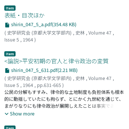
Item
表紙・目次ほか
shirin_047_5_a.pdf(354.48 KB)
(
史学研究会 (京都大学文学部内)
,
史林
,
Volume 47
,
Issue 5
,
1964
)
Item
<論説>平安初期の官人と律令政治の変質
shirin_047_5_631.pdf(2.21 MB)
(
史学研究会 (京都大学文学部内)
,
史林
,
Volume 47
,
Issue 5
,
1964
,
pp.631-665
)
佐藤, 宗諄
公民の分解もすすみ、律令的な土地制度も負担体系も根本
;
Sato, Sojun
;
サトウ, ソウジュン
的に動揺していたにも拘らず、とにかく九世紀を通じて、
まがりなりにも律令政治が展開しえたことは事実である。
それが基本的には律令的支配階級にとってかわるべき階級
Show more
的勢力の未熟さによっていたこともまた周知のことであ
る。だが直接政治の局面について考えると、それは当時、
Item