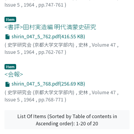
ものである。この試論がたんに政治学的常識の検証にとど
Issue 5
,
1964
,
pp.747-761
)
まらず、近・現代政治史の新しい再構成の方法を打ち立て
植村, 雅彦
;
Uemura, M.
る糸口となれば、というのがわれわれのささやかな願いで
Item
ある。
<書評>田村実造編 明代満蒙史研究
shirin_047_5_762.pdf(416.55 KB)
(
史学研究会 (京都大学文学部内)
,
史林
,
Volume 47
,
Issue 5
,
1964
,
pp.762-767
)
山田, 信夫
Item
<会報>
shirin_047_5_768.pdf(256.69 KB)
(
史学研究会 (京都大学文学部内)
,
史林
,
Volume 47
,
Issue 5
,
1964
,
pp.768-771
)
List Of Items (Sorted by Table of contents in
Ascending order): 1-20 of 20