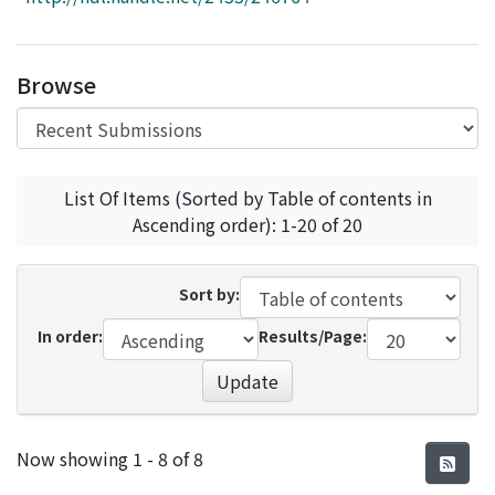
Access Statistics
Library Network
Browse
List Of Items (Sorted by Table of contents in
Ascending order): 1-20 of 20
Sort by:
In order:
Results/Page:
Update
Recent Submissions
Now showing
1 - 8 of 8