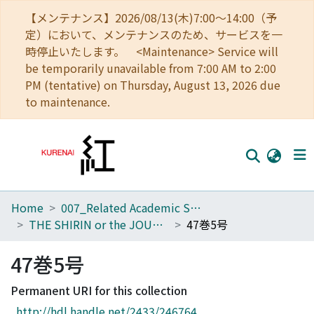
【メンテナンス】2026/08/13(木)7:00～14:00（予
定）において、メンテナンスのため、サービスを一
時停止いたします。 <Maintenance> Service will
be temporarily unavailable from 7:00 AM to 2:00
PM (tentative) on Thursday, August 13, 2026 due
to maintenance.
Home
007_Related Academic Societies
Home
THE SHIRIN or the JOURNAL OF HISTORY
47巻5号
Communities
47巻5号
Browse
Permanent URI for this collection
Download Ranking
http://hdl.handle.net/2433/246764