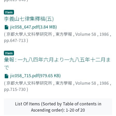
谷口, 規矩雄
;
Taniguchi, Kikuo
;
タニグチ, キクオ
Item
李義山七律集釋稿(五)
jic058_647.pdf(3.84 MB)
(
京都大學人文科學研究所
,
東方學報
,
Volume 58
,
1986
,
pp.647-713
)
李義山七律注釋班
;
Research Group of "Studies of Li
Yishan's Poems
Item
彙報 : 一九八四年六月より一九八五年十二月ま
で
jic058_715.pdf(979.65 KB)
(
京都大學人文科學研究所
,
東方學報
,
Volume 58
,
1986
,
pp.715-730
)
List Of Items (Sorted by Table of contents in
Ascending order): 1-20 of 20