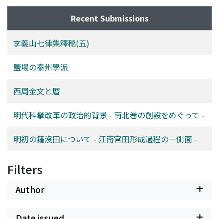
Recent Submissions
李義山七律集釋稿(五)
鹽場の泰州學派
西周金文と暦
明代科擧改革の政治的背景 - 南北巻の創設をめぐって -
明初の籍沒田について - 江南官田形成過程の一側面 -
Filters
Author
Date issued