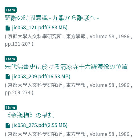
淺原, 達郎
;
Asahara, Tatsuro
;
アサハラ, タツロウ
Item
楚辭の時間意識 - 九歌から離騒へ -
jic058_121.pdf(3.83 MB)
(
京都大學人文科學研究所
,
東方學報
,
Volume 58
,
1986
,
pp.121-207
)
小南, 一郎
;
Kominami, Ichiro
;
コミナミ, イチロウ
Item
宋代佛畫史に於ける淸凉寺十六羅漢像の位置
jic058_209.pdf(16.53 MB)
(
京都大學人文科學研究所
,
東方學報
,
Volume 58
,
1986
,
pp.209-274
)
宮崎, 法子
;
Miyazaki, Noriko
;
ミヤザキ, ノリコ
Item
《金瓶梅》の構想
jic058_275.pdf(2.55 MB)
(
京都大學人文科學研究所
,
東方學報
,
Volume 58
,
1986
,