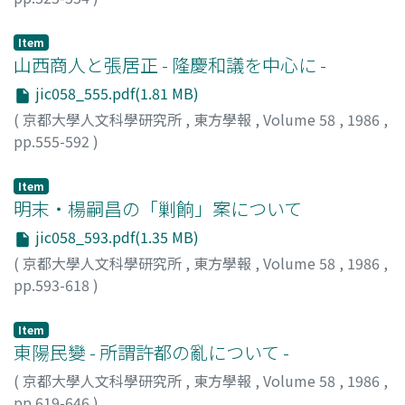
森, 紀子
;
Mori, Noriko
;
モリ, ノリコ
Item
山西商人と張居正 - 隆慶和議を中心に -
jic058_555.pdf(1.81 MB)
(
京都大學人文科學研究所
,
東方學報
,
Volume 58
,
1986
,
pp.555-592
)
小野, 和子
;
Ono, Kazuko
;
オノ, カズコ
Item
明末・楊嗣昌の「剿餉」案について
jic058_593.pdf(1.35 MB)
(
京都大學人文科學研究所
,
東方學報
,
Volume 58
,
1986
,
pp.593-618
)
吉尾, 寛
;
Yoshio, Hiroshi
;
ヨシオ, ヒロシ
Item
東陽民變 - 所謂許都の亂について -
(
京都大學人文科學研究所
,
東方學報
,
Volume 58
,
1986
,
pp.619-646
)