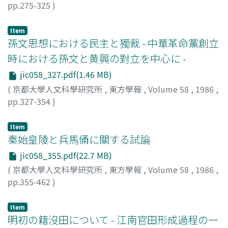
pp.275-325
)
井波, 陵一
;
Inami, Ryoichi
;
イナミ, リョウイチ
Item
孫文思想における民主と獨裁 - 中華革命黨創立
時における孫文と黄興の對立を中心に -
jic058_327.pdf(1.46 MB)
(
京都大學人文科學研究所
,
東方學報
,
Volume 58
,
1986
,
pp.327-354
)
狹閒, 直樹
;
Hazama, Naoki
;
狭間, 直樹
;
ハザマ, ナオキ
Item
秦始皇陵と兵馬俑に關する試論
jic058_355.pdf(22.7 MB)
(
京都大學人文科學研究所
,
東方學報
,
Volume 58
,
1986
,
pp.355-462
)
曾布川, 寛
;
Sofukawa, Hiroshi
;
ソフカワ, ヒロシ
Item
明初の籍沒田について - 江南官田形成過程の一