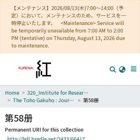
【メンテナンス】2026/08/13(木)7:00～14:00（予
定）において、メンテナンスのため、サービスを一
時停止いたします。 <Maintenance> Service will
be temporarily unavailable from 7:00 AM to 2:00
PM (tentative) on Thursday, August 13, 2026 due
to maintenance.
Home
320_Institute for Research in Humanities
Home
The Toho Gakuho : Journal of Oriental Studies, Kyoto
第58册
Communities
第58册
Browse
Permanent URI for this collection
Download Ranking
http://hdl.handle.net/2433/66417