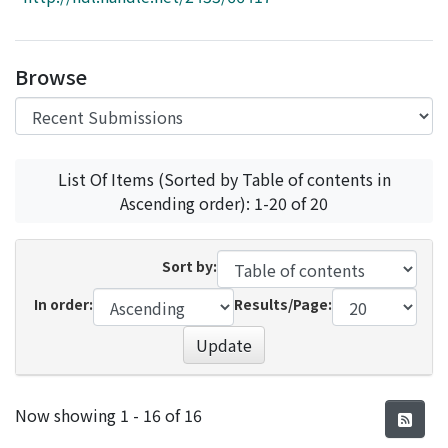
Access Statistics
Library Network
Browse
List Of Items (Sorted by Table of contents in
Ascending order): 1-20 of 20
Sort by:
In order:
Results/Page:
Update
Recent Submissions
Now showing
1 - 16 of 16