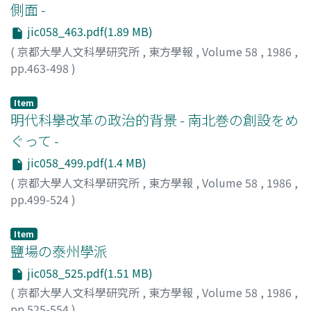
側面 -
jic058_463.pdf(1.89 MB)
(
京都大學人文科學研究所
,
東方學報
,
Volume 58
,
1986
,
pp.463-498
)
森, 正夫
;
Mori, Masao
;
モリ, マサオ
Item
明代科擧改革の政治的背景 - 南北巻の創設をめ
ぐって -
jic058_499.pdf(1.4 MB)
(
京都大學人文科學研究所
,
東方學報
,
Volume 58
,
1986
,
pp.499-524
)
檀上, 寛
;
Danjo, Hiroshi
;
ダンジョウ, ヒロシ
Item
鹽場の泰州學派
jic058_525.pdf(1.51 MB)
(
京都大學人文科學研究所
,
東方學報
,
Volume 58
,
1986
,
pp.525-554
)