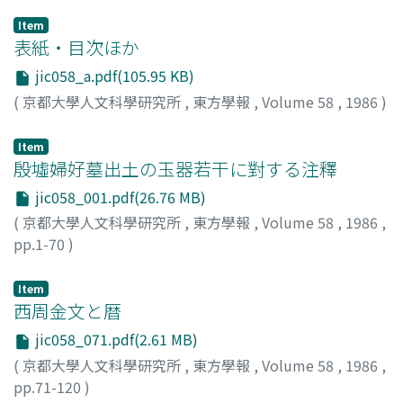
Item
表紙・目次ほか
jic058_a.pdf(105.95 KB)
(
京都大學人文科學研究所
,
東方學報
,
Volume 58
,
1986
)
Item
殷墟婦好墓出土の玉器若干に對する注釋
jic058_001.pdf(26.76 MB)
(
京都大學人文科學研究所
,
東方學報
,
Volume 58
,
1986
,
pp.1-70
)
林, 巳奈夫
;
Hayashi, Minao
;
ハヤシ, ミナオ
Item
西周金文と暦
jic058_071.pdf(2.61 MB)
(
京都大學人文科學研究所
,
東方學報
,
Volume 58
,
1986
,
pp.71-120
)