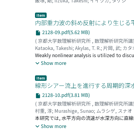
飯塚, 剛
;
Iizuka, Takeshi
;
イイヅカ, タケシ
Item
内部重力波の斜め反射により生じる平
2128-09.pdf(5.62 MB)
(
京都大学数理解析研究所
,
数理解析研究所講
Kataoka, Takeshi
;
Akylas, T. R.
;
片岡, 武
;
カタ
Weakly nonlinear analysis is utilized to dis
a uniform rigid slope, in the case where the
Show more
necessarily parallel to the isobaths, and th
flow due to such an oblique reflection is eq
Item
similar to a two-dimensional reflection. Th
線形シアー流上を進行する周期的深水
vorticity (PV) and the corresponding Lagran
2128-10.pdf(3.81 MB)
PV identically vamishes. For an oblique refle
(
京都大学数理解析研究所
,
数理解析研究所講
mean flow via irreversible production of me
村重, 淳
;
Murashige, Sunao
;
ムラシゲ, スナオ
Akylas (2019).
本研究では, 水平方向の流速が水深方向に直線
沿った鉛直断面における2次元的運動について考
Show more
素平面に写すことにより精度のよい数値解を求