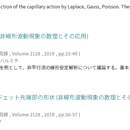
ion of the capillary action by Laplace, Gauss, Poisson. The
 force on continuum, which is realized with two constants.
rface, and the latter, Poisson [10] confirms the formulae, i
ntroduce Poisson's applications of Legendre's elastic function
ndre in 1825-6ish [7], which Poisson gives up the self made
(非線形波動現象の数理とその応用)
究録
,
Volume 2128
,
2019
,
pp.33-49
)
 ハルミチ
vortex)を例として、非平行流の線形安定解析について議論する。
reとなる非粘性軸対称渦崩壊後の平行流であり、hollow core
ベルヌーイの定理から流速は0となる(仮にcore内に圧力勾配があ
ことにより、擾乱方程式の解を可能な限り解析的に扱う。特に
定解析を行う。まず、上下流の無限遠方における平行流の線形
ェット先端部の形状 (非線形波動現象の数理とその
、下流では不安定となることが判明した。下流のこの不安定性
る。また、固有値が集積すると考えられ、特異点を迂回するな
究録
,
Volume 2128
,
2019
,
pp.50-57
)
法は使えない。次に、よどみ点を含む非平行流について、平行
オ