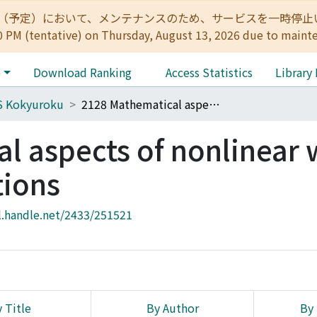
:00（予定）において、メンテナンスのため、サービスを一時停止いたします。 
0 PM (tentative) on Thursday, August 13, 2026 due to maint
e
Download Ranking
Access Statistics
Library
S Kokyuroku
2128 Mathematical aspects of nonlinear waves and their applications
l aspects of nonlinear
tions
l.handle.net/2433/251521
 Title
By Author
By 