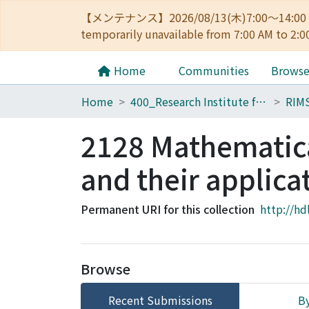
【メンテナンス】2026/08/13(木)7:00～14
temporarily unavailable from 7:00 AM to 2:0
Home
Communities
Brows
Home
400_Research Institute for Mathematical Sciences
RIM
2128 Mathematica
and their applica
Permanent URI for this collection
http://hd
Browse
Recent Submissions
By