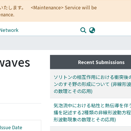
<Maintenance> Service will be
enance.
 Network
 waves
Recent Submissions
ソリトンの相互作用における衝突後
ンのすそ野の形成について (非線形
の数理とその応用)
気泡流中における粘性と熱伝導を伴
播を記述する2種類の非線形波動方程式
形波動現象の数理とその応用)
Issue Date