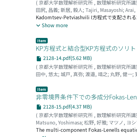
(
京都大学数理解析研究所
,
数理解析研究所講
田尻, 昌義
;
新居, 毅人
;
Tajiri, Masayoshi
;
Arai,
Kadomtsev-Petviashvili I方
よって生じるソリトン上の不安定モードの発
Show more
の発展は新しいソリトンの世界線の過去への
そ野の出現へと導く。また、新しいソリトン
Item
ンジャーソリトンが2つの周期ソリトンの間
KP方程式と結合型KP方程式のソリト
2128-14.pdf(5.62 MB)
(
京都大学数理解析研究所
,
数理解析研究所講
田中, 悠太
;
城戸, 真弥
;
渡邉, 靖之
;
丸野, 健一
;
Kakei, Saburou
;
タナカ, ユウタ
;
キド, シンヤ
Item
非零境界条件下での多成分Fokas-L
2128-15.pdf(4.37 MB)
(
京都大学数理解析研究所
,
数理解析研究所講
Matsuno, Yoshimasa
;
松野, 好雅
;
マツノ, ヨ
The multi-component Fokas-Lenells equation 