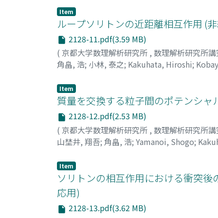
Item
ループソリトンの近距離相互作用 (
2128-11.pdf(3.59 MB)
(
京都大学数理解析研究所
,
数理解析研究所講
角畠, 浩
;
小林, 泰之
;
Kakuhata, Hiroshi
;
Kobay
Item
質量を交換する粒子間のポテンシャル
2128-12.pdf(2.53 MB)
(
京都大学数理解析研究所
,
数理解析研究所講
山埜井, 翔吾
;
角畠, 浩
;
Yamanoi, Shogo
;
Kakuh
Item
ソリトンの相互作用における衝突後の
応用)
2128-13.pdf(3.62 MB)