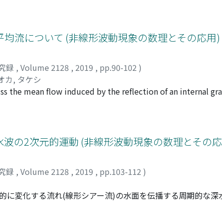
均流について (非線形波動現象の数理とその応用)
究録
,
Volume 2128
,
2019
,
pp.90-102
)
オカ, タケシ
cuss the mean flow induced by the reflection of an internal g
 beam planes of constant phase meet the slope at an arbitrary
e flow cannot be taken as two-dimensional. Along the vertical
ual and opposite to the Stokes drift so the Lagrangian mean 
e horizontal Eulerian mean flow, however, is controlled by t
波の2次元的運動 (非線形波動現象の数理とその応
gian mean flow is generally nonzero, in contrast to two-dim
ction, furthermore, viscous dissipation can trigger generatio
究録
,
Volume 2128
,
2019
,
pp.103-112
)
an PV, a phenomenon akin to streaming. This report is base
的に変化する流れ(線形シアー流)の水面を伝播する周期的な深水
える. 特に, 極限波に近い大振幅運動に対して, 流場を等角
める方法を提案する.