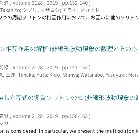
究録
,
Volume 2128
,
2019
,
pp.132-140
)
 Takahito
;
タジリ, マサヨシ
;
アライ, タカヒト
程式で支配される2つの周期ソリトンの相互作用において、お互いに他のソ
展が、衝突後に現われる新しいソリトンのすそ野形成に重要で
延長線上に、あたかもイメージソリトンが存在するがごとく、
の中心から離れたすそ野が衝突前に形成される。長距離相互作
を伝播している間、同じ周期ソリトンが何故共存できるかを示す
ン相互作用の解析 (非線形波動現象の数理とその応
究録
,
Volume 2128
,
2019
,
pp.141-155
)
筧, 三郎
;
Tanaka, Yuta
;
Kido, Shinya
;
Watanabe, Yasuyuki
;
Maru
;
ワタナベ, ヤスユキ
;
マルノ, ケンイチ
;
カケイ, サブロウ
enells方程式の多重ソリトン公式 (非線形波動現象
究録
,
Volume 2128
,
2019
,
pp.156-163
)
シマサ
is considered. In particular, we present the multisoliton f