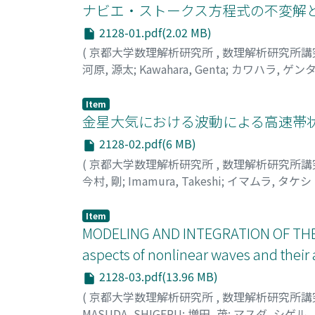
ナビエ・ストークス方程式の不変解と
2128-01.pdf(2.02 MB)
(
京都大学数理解析研究所
,
数理解析研究所講
河原, 源太
;
Kawahara, Genta
;
カワハラ, ゲン
Item
金星大気における波動による高速帯状
2128-02.pdf(6 MB)
(
京都大学数理解析研究所
,
数理解析研究所講
今村, 剛
;
Imamura, Takeshi
;
イマムラ, タケシ
Item
MODELING AND INTEGRATION OF THE 
aspects of nonlinear waves and their 
2128-03.pdf(13.96 MB)
(
京都大学数理解析研究所
,
数理解析研究所講
MASUDA, SHIGERU
;
増田, 茂
;
マスダ, シゲル