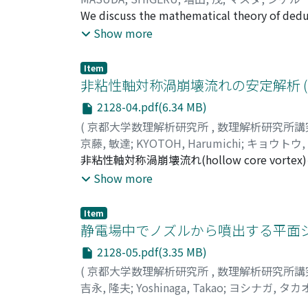
We discuss the mathematical theory of deduct
common concept of attraction and repulsive
Show more
deduces to the equations of the capillary su
analytical problems. In the latter half, we i
Item
model owing to the theory and table by Lege
非粘性軸対称渦崩壊流れの安定解析 
the same elliptic functions including tables.
2128-04.pdf(6.34 MB)
(
京都大学数理解析研究所
,
数理解析研究所講
京藤, 敏達
;
KYOTOH, Harumichi
;
キョウトウ,
非粘性軸対称渦崩壊流れ(hollow core 
軸流を持つランキン渦、下流ではhollow co
Show more
り分岐流線が現れ、hollow core表面では
本研究では、基本流の近似的解析解を求める
Item
けるこの分岐流線を持つ非粘性流れの線形安
静電場中でノズルから噴出する平面ジ
により調べた。その結果、上流では中立安定
2128-05.pdf(3.35 MB)
えられ、非粘性流体の内部摩擦層近傍で生じ
(
京都大学数理解析研究所
,
数理解析研究所講
乱方程式を単に数値シミュレーションする方
吉永, 隆夫
;
Yoshinaga, Takao
;
ヨシナガ, タカ
層を定義できるかについて考察した。