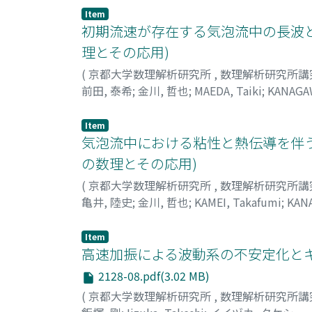
Item
初期流速が存在する気泡流中の長波と
理とその応用)
(
京都大学数理解析研究所
,
数理解析研究所講
前田, 泰希
;
金川, 哲也
;
MAEDA, Taiki
;
KANAGAW
Item
気泡流中における粘性と熱伝導を伴う
の数理とその応用)
(
京都大学数理解析研究所
,
数理解析研究所講
亀井, 陸史
;
金川, 哲也
;
KAMEI, Takafumi
;
KANA
Item
高速加振による波動系の不安定化とキ
2128-08.pdf(3.02 MB)
(
京都大学数理解析研究所
,
数理解析研究所講