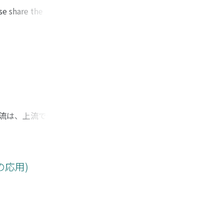
se share the
 The former two
n another model and
s to the capillary
 theories based on
基本流は、上流で一様な
の発生点は淀み点とな
れば0とはならない)。
、平行な円管内にお
安定性を固有値問題
応用)
は移流型であると考
どの解析を要し、擾
流と同様に内部摩擦