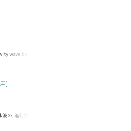
ravity wave beam at
 direction, not
, the Eulerian mean
flow vanishes,
he mean potential
用)
ensional flow where
n of horizontal
d on Kataoka&
波の, 進行方向に
写像を用いて適当な複