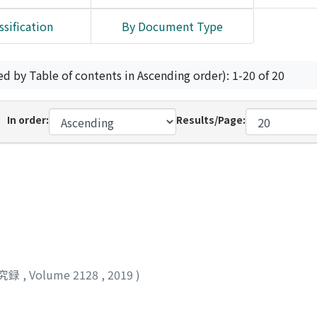
ssification
By Document Type
ed by Table of contents in Ascending order): 1-20 of 20
In order:
Results/Page:
究録
,
Volume 2128
,
2019
)