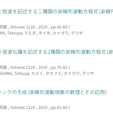
短波を記述する二種類の非線形波動方程式 (非線
究録
,
Volume 2128
,
2019
,
pp.58-69
)
A, Tetsuya
;
マエダ, タイキ
;
カナガワ, テツヤ
音波伝播を記述する2種類の非線形波動方程式 (
究録
,
Volume 2128
,
2019
,
pp.70-82
)
GAWA, Tetsuya
;
カメイ, タカフミ
;
カナガワ, テツヤ
ンクの生成 (非線形波動現象の数理とその応用)
究録
,
Volume 2128
,
2019
,
pp.83-89
)