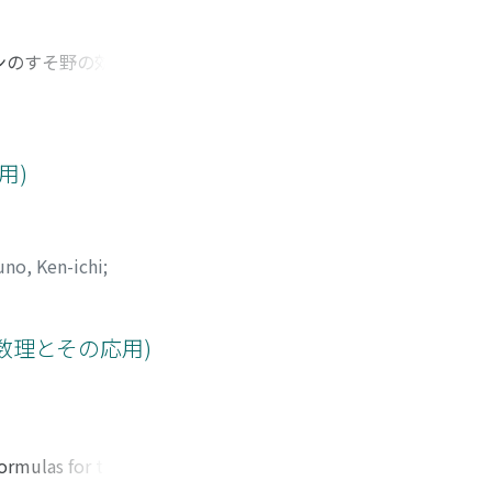
リトンのすそ野の効果に
ある。不安定モード
新しいソリトンのす
用において、メッセ
。
用)
no, Ken-ichi
;
の数理とその応用)
ormulas for the