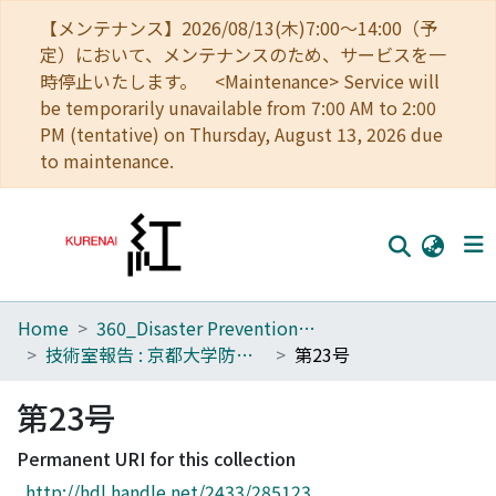
【メンテナンス】2026/08/13(木)7:00～14:00（予
定）において、メンテナンスのため、サービスを一
時停止いたします。 <Maintenance> Service will
be temporarily unavailable from 7:00 AM to 2:00
PM (tentative) on Thursday, August 13, 2026 due
to maintenance.
Home
360_Disaster Prevention Research Institute
Home
技術室報告 : 京都大学防災研究所
第23号
Communities
第23号
Browse
Permanent URI for this collection
Download Ranking
http://hdl.handle.net/2433/285123