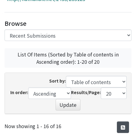
Access Statistics
Library Network
Browse
List Of Items (Sorted by Table of contents in
Ascending order): 1-20 of 20
Sort by:
In order:
Results/Page:
Update
Recent Submissions
Now showing
1 - 16 of 16