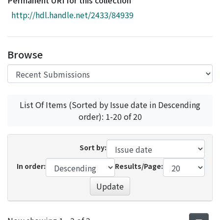
Permanent URI for this collection
Access Statistics
http://hdl.handle.net/2433/84939
Library Network
Browse
List Of Items (Sorted by Issue date in Descending
order): 1-20 of 20
Sort by:
In order:
Results/Page:
Update
Recent Submissions