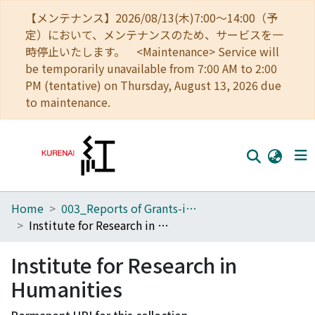
【メンテナンス】2026/08/13(木)7:00～14:00（予
定）において、メンテナンスのため、サービスを一
時停止いたします。 <Maintenance> Service will
be temporarily unavailable from 7:00 AM to 2:00
PM (tentative) on Thursday, August 13, 2026 due
to maintenance.
Home
003_Reports of Grants-in-Aid for Scientific Research
Home
Institute for Research in Humanities
Communities
Institute for Research in
Browse
Humanities
Download Ranking