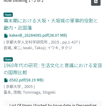
Now showing
1 - 2 of 2
Item
幕末期における大坂・大坂城の軍事的役割と
畿内・近国藩
kakenB_26284095.pdf(38.07 MB)
(
京都大学人文科学研究所
,
2019
,
pp.1-437
)
岩城, 卓二
;
Iwaki, Takuji
;
イワキ, タクジ
Item
1960年代の研究 : 生活文化と意識における変容
の国際比較
d582.pdf(58.19 MB)
(
京都大学
,
2005
)
富永, 茂樹
;
Tominaga, Shigeki
List Of Items (Sorted by Issue date in Descending