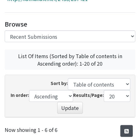
Access Statistics
Library Network
Browse
List Of Items (Sorted by Table of contents in
Ascending order): 1-20 of 20
Sort by:
In order:
Results/Page:
Update
Recent Submissions
Now showing
1 - 6 of 6