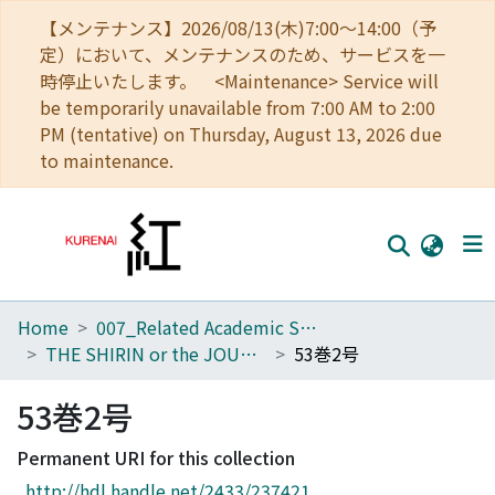
【メンテナンス】2026/08/13(木)7:00～14:00（予
定）において、メンテナンスのため、サービスを一
時停止いたします。 <Maintenance> Service will
be temporarily unavailable from 7:00 AM to 2:00
PM (tentative) on Thursday, August 13, 2026 due
to maintenance.
Home
007_Related Academic Societies
Home
THE SHIRIN or the JOURNAL OF HISTORY
53巻2号
Communities
53巻2号
Browse
Permanent URI for this collection
Download Ranking
http://hdl.handle.net/2433/237421