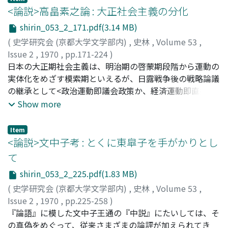
ドの高まりから両家以外にも斯道の名士が相ついであらわ
<論説>高畠素之論 : 大正社会主義の分化
れ、これに刺戟されて両家でも若干のすぐれた人材は出た
shirin_053_2_171.pdf(3.14 MB)
のであった。同時に陰陽道関係の著作も新たに専門家や一
(
史学研究会 (京都大学文学部内)
,
史林
,
Volume 53
,
般知識人の手で生み出され、これがまた様々の論議の種と
Issue 2
,
1970
,
pp.171-224
)
なったが、律令機構の一環としての陰陽寮は衰退の一途を
田中, 真人
日本の大正期社会主義は、明治期の啓蒙期段階から運動の
;
Tanaka, Masato
;
タナカ, マサト
辿りつつ変貌しゆき、宮廷陰陽家達はより広く一般社会を
実体化をめざす模索期といえるが、日露戦争後の戦略論議
対象とした新たな活動の方向を見出さざるをえなくなった
の継承として<政治運動即議会政策か、経済運動即直接行
のである。
動か>という二者択一として議論された。しかし大正期の
Show more
民衆の政治的自由獲得運動への社会主義者の介入の必要
は、その全面否定か全面肯定かという対応からの転換をせ
Item
まられていた。同じ頃、ロシア革命を成功させたボルシュ
<論説>文中子考 : とくに東皐子を手がかりとし
ヴィキ党は<政治運動も経済運動も>という両者の止揚者で
て
あると観念した高畠素之は、そのモデルによって社会主義
shirin_053_2_225.pdf(1.83 MB)
者の主流であった直接行動主義者を批判し、十年来の議論
の止揚を試みた。しかし政治革命成功後のソヴィエト国家
(
史学研究会 (京都大学文学部内)
,
史林
,
Volume 53
,
の巨大化の必然は、マルクス主義の集産的経済実現のため
Issue 2
,
1970
,
pp.225-258
)
の必然とみた高畠は同じロシア革命をモデルに国家社会主
吉川, 忠夫
『論語』に模した文中子王通の『中説』にたいしては、そ
;
Yoshikawa, Tadao
;
ヨシカワ, タダオ
義をマルクス主義の論理的発展の先取りとして唱え、その
の真偽をめぐって、従来さまざまの論評が加えられてき