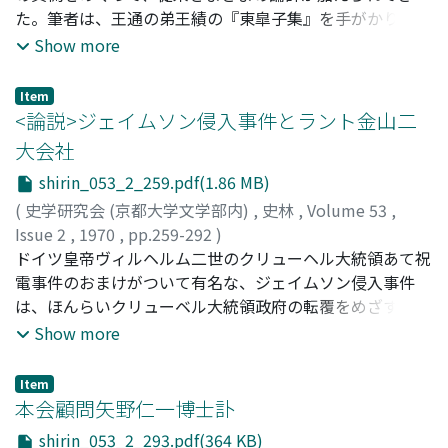
故に日本社会主義史において彼は右翼反動への転向者とし
た。筆者は、王通の弟王績の『東皐子集』を手がかりとし
て片づけられているが、大正社会主義の避けることのでき
て、王通像の虚実をあきらかにし、また『中説』の真偽を
Show more
ぬ問題に正面から対処せんとした山川均と並ぶ大正期社会
さだめることにつとめた。『中説』が疑惑視される一つ
主義の最高の理論家を正当に位置づける必要があると思わ
の、しかももっとも大きな理由は、唐初の名臣の多くが、
Item
れる。
王通の門人として『中説』に登場することである。しか
<論説>ジェイムソン侵入事件とラント金山二
し、陳叔達、温彦博、杜淹、魏徴たちは、門人とはよべな
大会社
いまでも、文中子学団と関係をもったと推定される。『中
shirin_053_2_259.pdf(1.86 MB)
説』には、後人による仮託の部分のあることを否定しえな
いにせよ、このように『中説』にあらわされた王通像は、
(
史学研究会 (京都大学文学部内)
,
史林
,
Volume 53
,
まったく放恣な作為の産物であるのではなく、少なからぬ
Issue 2
,
1970
,
pp.259-292
)
真実がそこに反映されている、と考える。
市川, 承八郎
ドイツ皇帝ヴィルヘルム二世のクリューヘル大統領あて祝
;
Ichikawa, Shohachiro
;
イチカワ, ショウハチ
ロウ
電事件のおまけがついて有名な、ジェイムソン侵入事件
は、ほんらいクリューベル大統領政府の転覆をめざす武装
蜂起と支援侵入とを組みあわせた陰謀事件である。この陰
Show more
謀はあっけない失敗におわったとはいえ、うたがいもな
く、金山二大会社の直接関係者を首謀者として立案された
Item
うえに、遮蔽された背後から、覆面した帝国植民省によっ
本会顧問矢野仁一博士訃
て、便宜と指示とを与えられてすすめられた陰謀であっ
shirin_053_2_293.pdf(364 KB)