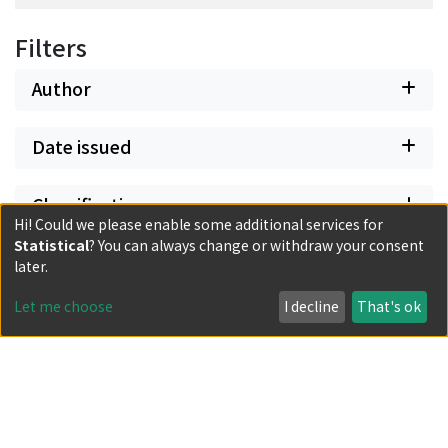
Filters
Author
Date issued
Classification
Hi! Could we please enable some additional services for
Statistical
? You can always change or withdraw your consent
Document Type
later.
Let me choose
I decline
That's ok
Has files
Powered by DSpace and JAIRO Crawler-List
All items in KURENAI are protected by original copyright,