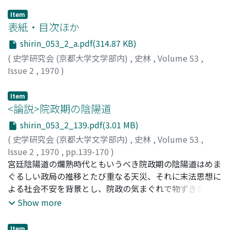
Item
表紙・目次ほか
shirin_053_2_a.pdf(314.87 KB)
(
史学研究会 (京都大学文学部内)
,
史林
,
Volume 53
,
Issue 2
,
1970
)
Item
<論説>院政期の陰陽道
shirin_053_2_139.pdf(3.01 MB)
(
史学研究会 (京都大学文学部内)
,
史林
,
Volume 53
,
Issue 2
,
1970
,
pp.139-170
)
村山, 修一
宮廷陰陽道の爛熟時代ともいうべき院政期の陰陽道はめま
;
Murayama, Syu-iti
;
ムラヤマ, シュウイチ
ぐるしい政局の推移とたび重なる天災、それに末法思想に
よる社会不安を背景とし、院政の気まぐれで物ずきな奢侈
性に影響されて極端にまで煩雑化俗信化の度を加えつつ社
Show more
会の関心を高めて行った。一方、賀茂安倍両家の地位の固
定化に伴い、無能な官僚陰陽師が多い中で、陰陽道的ムー
Item