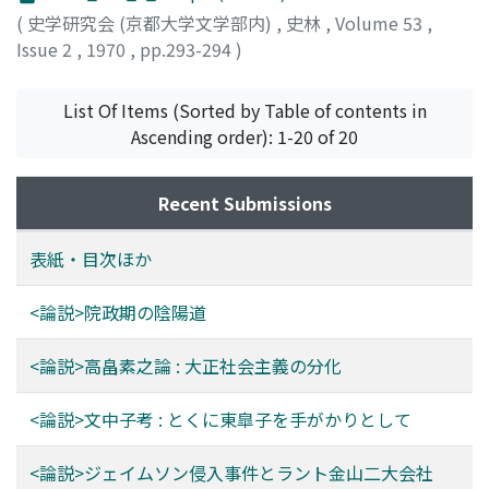
て、失敗して四年後のブーア戦争の前奏曲として想起され
(
史学研究会 (京都大学文学部内)
,
史林
,
Volume 53
,
る。本稿は、陰謀のほんらいの首謀者二大金山会社の、金
Issue 2
,
1970
,
pp.293-294
)
山経営上の環境と共謀の動機とを研究する。
植松, 正
List Of Items (Sorted by Table of contents in
Ascending order): 1-20 of 20
Recent Submissions
表紙・目次ほか
<論説>院政期の陰陽道
<論説>高畠素之論 : 大正社会主義の分化
<論説>文中子考 : とくに東皐子を手がかりとして
<論説>ジェイムソン侵入事件とラント金山二大会社