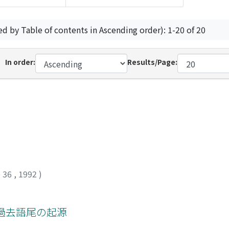
ed by Table of contents in Ascending order): 1-20 of 20
In order:
Results/Page:
 36
,
1992
)
過去語尾の起源