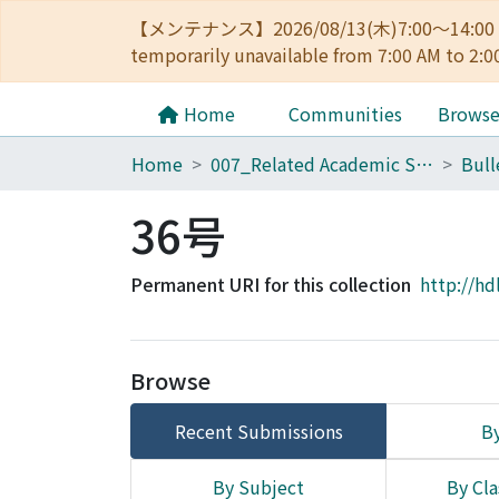
【メンテナンス】2026/08/13(木)7:00～14
temporarily unavailable from 7:00 AM to 2:0
Home
Communities
Brows
Home
007_Related Academic Societies
36号
Permanent URI for this collection
http://hd
Browse
Recent Submissions
By
By Subject
By Cla