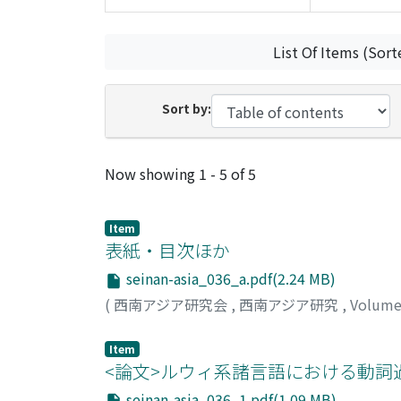
List Of Items (Sort
Sort by:
Recent Submissions
Now showing
1 - 5 of 5
Item
表紙・目次ほか
seinan-asia_036_a.pdf(2.24 MB)
(
西南アジア研究会
,
西南アジア研究
,
Volume
Item
<論文>ルウィ系諸言語における動詞
seinan-asia_036_1.pdf(1.09 MB)