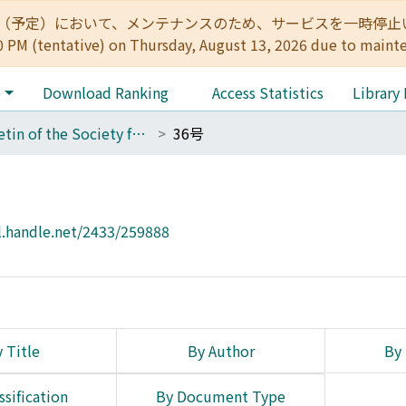
:00（予定）において、メンテナンスのため、サービスを一時停止いたします。 
0 PM (tentative) on Thursday, August 13, 2026 due to maint
e
Download Ranking
Access Statistics
Library
Bulletin of the Society for Western and Southern Asiatic Studies, Kyoto University
36号
l.handle.net/2433/259888
 Title
By Author
By 
ssification
By Document Type