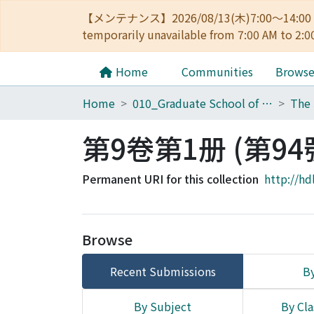
【メンテナンス】2026/08/13(木)7:00～14
temporarily unavailable from 7:00 AM to 2:0
Home
Communities
Brows
Home
010_Graduate School of Letters
第9卷第1册 (第94
Permanent URI for this collection
http://hd
Browse
Recent Submissions
By
By Subject
By Cla