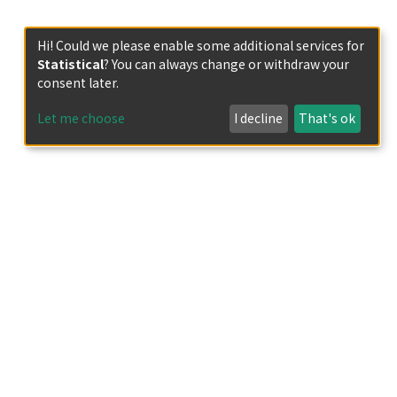
Hi! Could we please enable some additional services for
Statistical
? You can always change or withdraw your
consent later.
Let me choose
I decline
That's ok