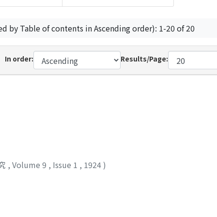
ed by Table of contents in Ascending order): 1-20 of 20
In order:
Results/Page:
究
,
Volume 9
,
Issue 1
,
1924
)