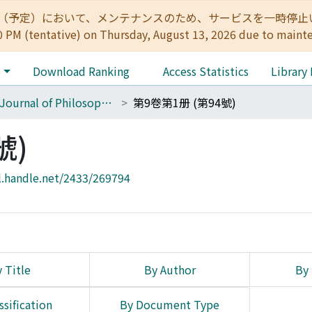
:00（予定）において、メンテナンスのため、サービスを一時停止いたします。 
0 PM (tentative) on Thursday, August 13, 2026 due to maint
e
Download Ranking
Access Statistics
Library
The Journal of Philosophical Studies
第9卷第1册 (第94號)
號)
l.handle.net/2433/269794
 Title
By Author
By 
ssification
By Document Type