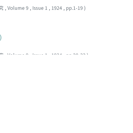
究
,
Volume 9
,
Issue 1
,
1924
,
pp.1-19
)
)
究
,
Volume 9
,
Issue 1
,
1924
,
pp.20-33
)
究
,
Volume 9
,
Issue 1
,
1924
,
pp.34-82
)