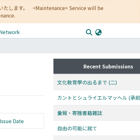
<Maintenance> Service will be
enance.
 Network
Recent Submissions
文化敎育學の出るまで (二)
カントとシュライエルマッヘル (承前
彙報・寄贈書籍雜誌
Issue Date
自由の可能に就て