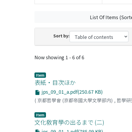
List Of Items (Sort
Sort by:
Recent Submissions
Now showing
1 - 6 of 6
Item
表紙・目次ほか
jps_09_01_a.pdf(250.67 KB)
(
京都哲學會 (京都帝國大學文學部内)
,
哲學研
Item
文化敎育學の出るまで (二)
jps_09_01_1.pdf(785.09 KB)