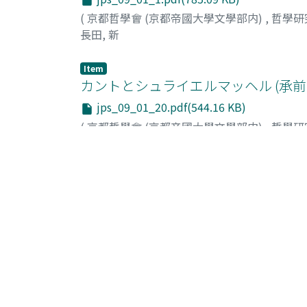
(
京都哲學會 (京都帝國大學文學部内)
,
哲學研
長田, 新
Item
カントとシュライエルマッヘル (承前
jps_09_01_20.pdf(544.16 KB)
(
京都哲學會 (京都帝國大學文學部内)
,
哲學研
勝部, 謙造
Item
自由の可能に就て
jps_09_01_34.pdf(2.07 MB)
(
京都哲學會 (京都帝國大學文學部内)
,
哲學研
世良, 壽男
Item
シルラーが美學上の功績 (三)