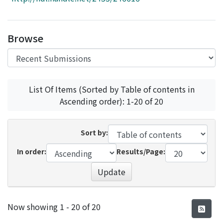
Access Statistics
Library Network
Browse
List Of Items (Sorted by Table of contents in
Ascending order): 1-20 of 20
Sort by:
In order:
Results/Page:
Update
Recent Submissions
Now showing
1 - 20 of 20