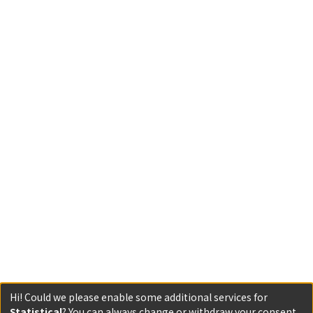
Hi! Could we please enable some additional services for
Statistical
? You can always change or withdraw your consent