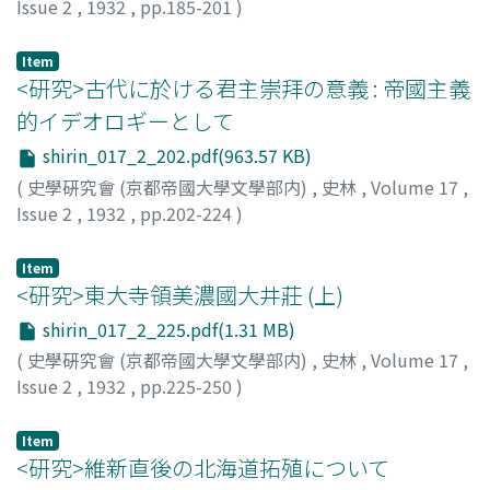
Issue 2
,
1932
,
pp.185-201
)
米倉, 二郞
;
Yonekura, J.
Item
<研究>古代に於ける君主崇拜の意義 : 帝國主義
的イデオロギーとして
shirin_017_2_202.pdf(963.57 KB)
(
史學硏究會 (京都帝國大學文學部内)
,
史林
,
Volume 17
,
Issue 2
,
1932
,
pp.202-224
)
中原, 與茂九郞
;
Nakahara, Y.
Item
<研究>東大寺領美濃國大井莊 (上)
shirin_017_2_225.pdf(1.31 MB)
(
史學硏究會 (京都帝國大學文學部内)
,
史林
,
Volume 17
,
Issue 2
,
1932
,
pp.225-250
)
中村, 直勝
;
Nakamura, N.
Item
<研究>維新直後の北海道拓殖について