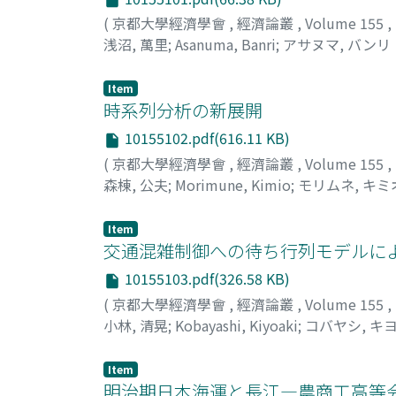
(
京都大學經濟學會
,
經濟論叢
,
Volume 155
,
浅沼, 萬里
;
Asanuma, Banri
;
アサヌマ, バンリ
Item
時系列分析の新展開
10155102.pdf(616.11 KB)
(
京都大學經濟學會
,
經濟論叢
,
Volume 155
,
森棟, 公夫
;
Morimune, Kimio
;
モリムネ, キミ
Item
交通混雑制御への待ち行列モデルに
10155103.pdf(326.58 KB)
(
京都大學經濟學會
,
經濟論叢
,
Volume 155
,
小林, 清晃
;
Kobayashi, Kiyoaki
;
コバヤシ, キ
Item
明治期日本海運と長江―農商工高等