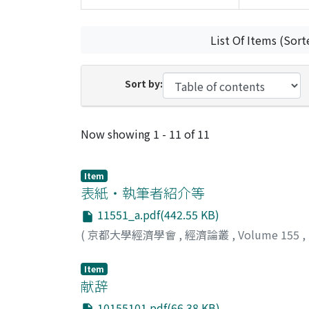
List Of Items (Sort
Sort by:
Recent Submissions
Now showing
1 - 11 of 11
Item
表紙・執筆者紹介等
11551_a.pdf(442.55 KB)
(
京都大學經濟學會
,
經濟論叢
,
Volume 155
,
Item
献辞
10155101.pdf(66.38 KB)