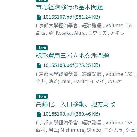
市場経済移行の基本問題
10155107.pdf(581.24 KB)
(
京都大學經濟學會
,
經濟論叢
,
Volume 155
,
高阪, 章
;
Kosaka, Akira
;
コウサカ, アキラ
Item
線形費用三者立地交渉問題
10155108.pdf(375.25 KB)
(
京都大學經濟學會
,
經濟論叢
,
Volume 155
,
今井, 晴雄
;
Imai, Haruo
;
イマイ, ハルオ
Item
高齢化、人口移動、地方財政
10155109.pdf(380.46 KB)
(
京都大學經濟學會
,
經濟論叢
,
Volume 155
,
西村, 周三
;
Nishimura, Shuzo
;
ニシムラ, シ