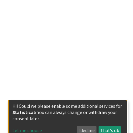
Hi! Could we please enable some additional services for
Statistical
? You can always change or withdraw your
consent later.
Let me choose
I decline
That's ok