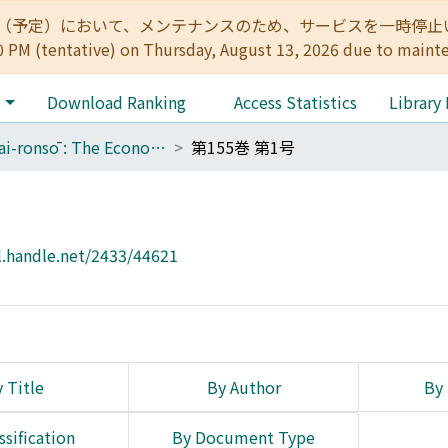
:00（予定）において、メンテナンスのため、サービスを一時停止いたします。 
0 PM (tentative) on Thursday, August 13, 2026 due to maint
e
Download Ranking
Access Statistics
Library
Keizai-ronsō : The Economic Review
第155巻 第1号
l.handle.net/2433/44621
 Title
By Author
By 
ssification
By Document Type