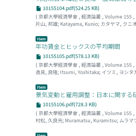
10155104.pdf(524.25 KB)
(
京都大學經濟學會
,
經濟論叢
,
Volume 155
,
片山, 邦雄
;
Katayama, Kunio
;
カタヤマ, クニ
Item
年功賃金とヒックスの平均期間
10155105.pdf(578.13 KB)
(
京都大學經濟學會
,
經濟論叢
,
Volume 155
,
逸見, 良隆
;
Itsumi, Yoshitaka
;
イツミ, ヨシタ
Item
景気変動と雇用調整：日本に関する
10155106.pdf(728.3 KB)
(
京都大學經濟學會
,
經濟論叢
,
Volume 155
,
村松, 久良光
;
Muramatsu, Kuramitsu
;
ムラマツ
Item