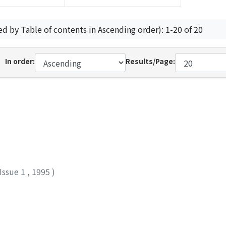
ed by Table of contents in Ascending order): 1-20 of 20
In order:
Results/Page:
Issue 1
,
1995
)