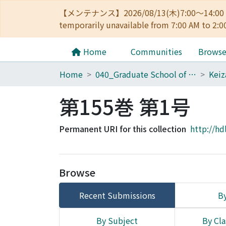
【メンテナンス】2026/08/13(木)7:00～14
temporarily unavailable from 7:00 AM to 2:0
Home
Communities
Brows
Home
040_Graduate School of Economics
第155巻 第1号
Permanent URI for this collection
http://hd
Browse
Recent Submissions
By
By Subject
By Cla