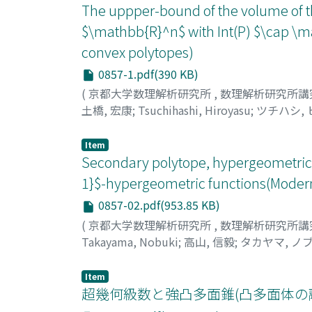
The uppper-bound of the volume of th
$\mathbb{R}^n$ with Int(P) $\cap \ma
convex polytopes)
0857-1.pdf(390 KB)
(
京都大学数理解析研究所
,
数理解析研究所講
土橋, 宏康
;
Tsuchihashi, Hiroyasu
;
ツチハシ,
Item
Secondary polytope, hypergeometric 
1}$-hypergeometric functions(Modern
0857-02.pdf(953.85 KB)
(
京都大学数理解析研究所
,
数理解析研究所講
Takayama, Nobuki
;
高山, 信毅
;
タカヤマ, ノ
Item
超幾何級数と強凸多面錐(凸多面体の