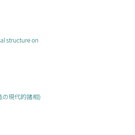
al structure on
構造の現代的諸相)