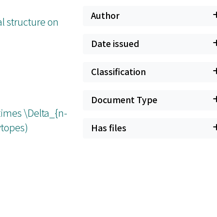
Author
l structure on
Date issued
Classification
Document Type
imes \Delta_{n-
ytopes)
Has files