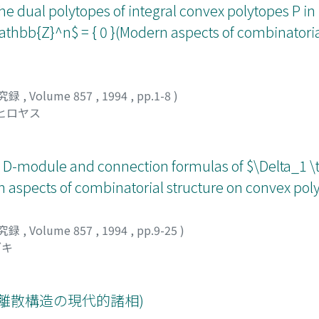
e dual polytopes of integral convex polytopes P in
thbb{Z}^n$ = { 0 }(Modern aspects of combinatoria
究録
,
Volume 857
,
1994
,
pp.1-8
)
 ヒロヤス
D-module and connection formulas of $\Delta_1 \t
 aspects of combinatorial structure on convex pol
究録
,
Volume 857
,
1994
,
pp.9-25
)
ブキ
離散構造の現代的諸相)