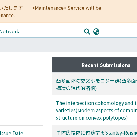
<Maintenance> Service will be
enance.
 Network
Recent Submissions
凸多面体の交叉ホモロジー群(凸多面
構造の現代的諸相)
The intersection cohomology and t
varieties(Modern aspects of combin
structure on convex polytopes)
単体的複体に付随するStanley-Reis
Issue Date