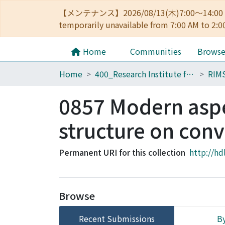
【メンテナンス】2026/08/13(木)7:00～14
temporarily unavailable from 7:00 AM to 2:0
Home
Communities
Brows
Home
400_Research Institute for Mathematical Sciences
RIM
0857 Modern aspe
structure on con
Permanent URI for this collection
http://hd
Browse
Recent Submissions
By