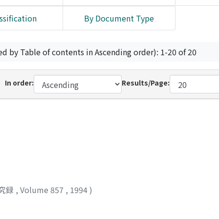
ssification
By Document Type
ed by Table of contents in Ascending order): 1-20 of 20
In order:
Results/Page:
究録
,
Volume 857
,
1994
)