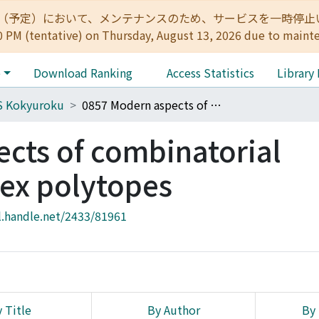
:00（予定）において、メンテナンスのため、サービスを一時停止いたします。 
0 PM (tentative) on Thursday, August 13, 2026 due to maint
e
Download Ranking
Access Statistics
Library
S Kokyuroku
0857 Modern aspects of combinatorial structure on convex polytopes
cts of combinatorial
vex polytopes
l.handle.net/2433/81961
 Title
By Author
By 