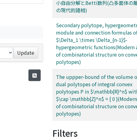
小自由分解とBetti数列(凸多面体の
の現代的諸相)
Secondary polytope, hypergeometr
module and connection formulas o
$\Delta_1 \times \Delta_{n-1}$-
hypergeometric functions(Modern 
Update
of combinatorial structure on conv
polytopes)
The uppper-bound of the volume o
dual polytopes of integral convex
polytopes P in $\mathbb{R}^n$ with
$\cap \mathbb{Z}^n$ = { 0 }(Modern
of combinatorial structure on conv
polytopes)
Filters