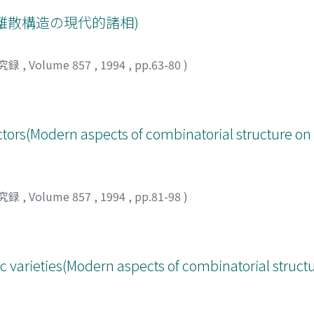
の離散構造の現代的諸相)
究録
,
Volume 857
,
1994
,
pp.63-80
)
ctors(Modern aspects of combinatorial structure on
究録
,
Volume 857
,
1994
,
pp.81-98
)
c varieties(Modern aspects of combinatorial struct