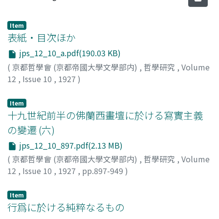
Item
表紙・目次ほか
jps_12_10_a.pdf(190.03 KB)
(
京都哲學會 (京都帝國大學文學部内)
,
哲學研究
,
Volume
12
,
Issue 10
,
1927
)
Item
十九世紀前半の佛蘭西畫壇に於ける寫實主義
の變遷 (六)
jps_12_10_897.pdf(2.13 MB)
(
京都哲學會 (京都帝國大學文學部内)
,
哲學研究
,
Volume
12
,
Issue 10
,
1927
,
pp.897-949
)
小林, 太市郞
Item
行爲に於ける純粹なるもの