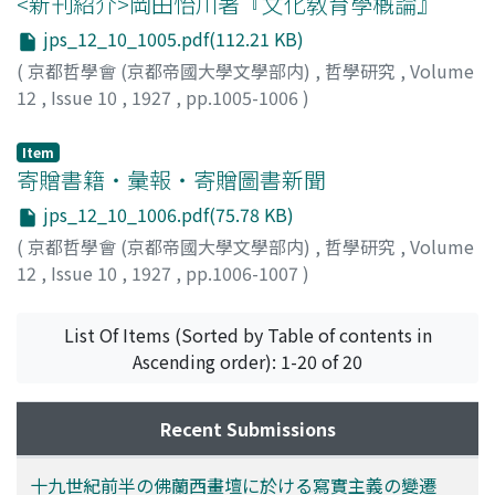
<新刊紹介>岡田怡川著『文化敎育學槪論』
jps_12_10_1005.pdf(112.21 KB)
(
京都哲學會 (京都帝國大學文學部内)
,
哲學研究
,
Volume
12
,
Issue 10
,
1927
,
pp.1005-1006
)
高橋, 俊乘
Item
寄贈書籍・彙報・寄贈圖書新聞
jps_12_10_1006.pdf(75.78 KB)
(
京都哲學會 (京都帝國大學文學部内)
,
哲學研究
,
Volume
12
,
Issue 10
,
1927
,
pp.1006-1007
)
List Of Items (Sorted by Table of contents in
Ascending order): 1-20 of 20
Recent Submissions
十九世紀前半の佛蘭西畫壇に於ける寫實主義の變遷