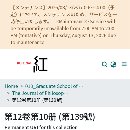
【メンテナンス】2026/08/13(木)7:00～14:00（予
定）において、メンテナンスのため、サービスを一
時停止いたします。 <Maintenance> Service will
be temporarily unavailable from 7:00 AM to 2:00
PM (tentative) on Thursday, August 13, 2026 due
to maintenance.
Home
010_Graduate School of Letters
Home
The Journal of Philosophical Studies
Communities
第12卷第10册 (第139號)
Browse
第12卷第10册 (第139號)
Download Ranking
Permanent URI for this collection