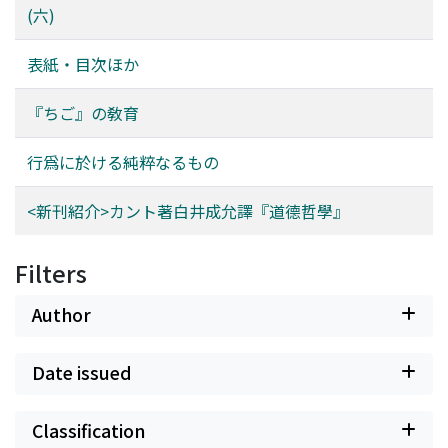
(六)
表紙・目次ほか
『ちご』の敎育
行爲に於ける純粹なるもの
<新刊紹介>カント著白井成允譯『道德哲學』
Filters
Author
Date issued
Classification