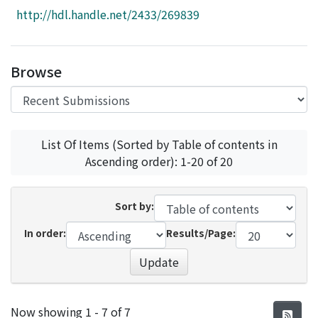
Access Statistics
http://hdl.handle.net/2433/269839
Library Network
Browse
List Of Items (Sorted by Table of contents in
Ascending order): 1-20 of 20
Sort by:
In order:
Results/Page:
Update
Recent Submissions
Now showing
1 - 7 of 7