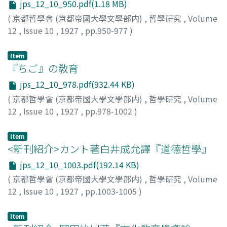
jps_12_10_950.pdf(1.18 MB)
(
京都哲學會 (京都帝國大學文學部内)
,
哲學研究
,
Volume
12
,
Issue 10
,
1927
,
pp.950-977
)
島, 芳夫
Item
『ちご』の敎育
jps_12_10_978.pdf(932.44 KB)
(
京都哲學會 (京都帝國大學文學部内)
,
哲學研究
,
Volume
12
,
Issue 10
,
1927
,
pp.978-1002
)
高橋, 俊乘
Item
<新刊紹介>カント著白井成允譯『道德哲學』
jps_12_10_1003.pdf(192.14 KB)
(
京都哲學會 (京都帝國大學文學部内)
,
哲學研究
,
Volume
12
,
Issue 10
,
1927
,
pp.1003-1005
)
西田, 禎文
Item