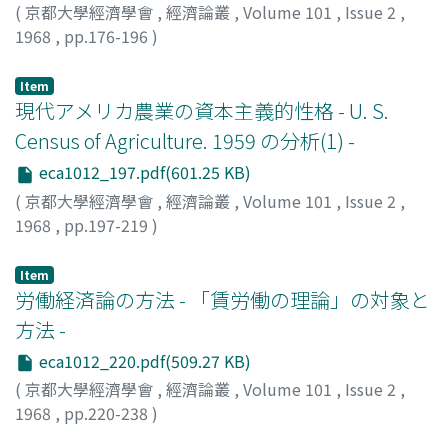
(
京都大學經濟學會
,
經濟論叢
,
Volume 101
,
Issue 2
,
1968
,
pp.176-196
)
野澤, 正徳
;
Nozawa, Masanori
;
ノザワ, マサノリ
Item
現代アメリカ農業の資本主義的性格 - U. S.
Census of Agriculture. 1959 の分析(1) -
eca1012_197.pdf(601.25 KB)
(
京都大學經濟學會
,
經濟論叢
,
Volume 101
,
Issue 2
,
1968
,
pp.197-219
)
中野, 一新
;
Nakano, Isshin
;
ナカノ, イッシン
Item
労働経済論の方法 - 「賃労働の理論」の対象と
方法 -
eca1012_220.pdf(509.27 KB)
(
京都大學經濟學會
,
經濟論叢
,
Volume 101
,
Issue 2
,
1968
,
pp.220-238
)
小川, 登
;
Ogawa, Noboru
;
オガワ, ノボル