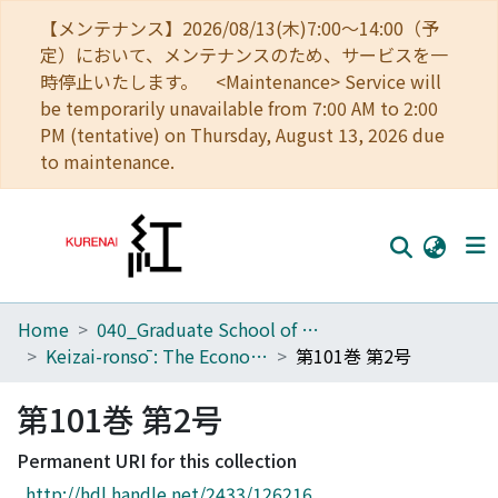
【メンテナンス】2026/08/13(木)7:00～14:00（予
定）において、メンテナンスのため、サービスを一
時停止いたします。 <Maintenance> Service will
be temporarily unavailable from 7:00 AM to 2:00
PM (tentative) on Thursday, August 13, 2026 due
to maintenance.
Home
040_Graduate School of Economics
Home
Keizai-ronsō : The Economic Review
第101巻 第2号
Communities
第101巻 第2号
Browse
Permanent URI for this collection
Download Ranking
http://hdl.handle.net/2433/126216