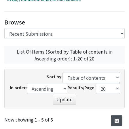
Access Statistics
Library Network
Browse
List Of Items (Sorted by Table of contents in
Ascending order): 1-20 of 20
Sort by:
In order:
Results/Page:
Update
Recent Submissions
Now showing
1 - 5 of 5