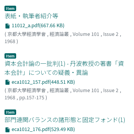
Item
表紙・執筆者紹介等
11012_a.pdf(667.66 KB)
(
京都大學經濟學會
,
經濟論叢
,
Volume 101
,
Issue 2
,
1968
)
Item
資本会計論の一批判(1) - 丹波教授の著書「資
本会計」についての疑義・異論
eca1012_157.pdf(448.51 KB)
(
京都大學經濟學會
,
經濟論叢
,
Volume 101
,
Issue 2
,
1968
,
pp.157-175
)
岡部, 利良
;
Okabe, Toshiyoshi
;
オカベ, トシヨシ
Item
部門連関バランスの諸形態と固定フォンド(1)
eca1012_176.pdf(529.49 KB)