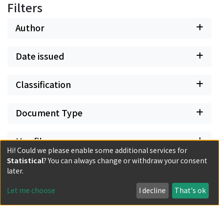
Filters
Author
Date issued
Classification
Document Type
Has files
Hi! Could we please enable some additional services for
Statistical
? You can always change or withdraw your consent
later.
Let me choose
I decline
That's ok
Powered by DSpace and JAIRO Crawler-List
All items in KURENAI are protected by original copyright,
with all rights reserved, unless otherwise indicated.