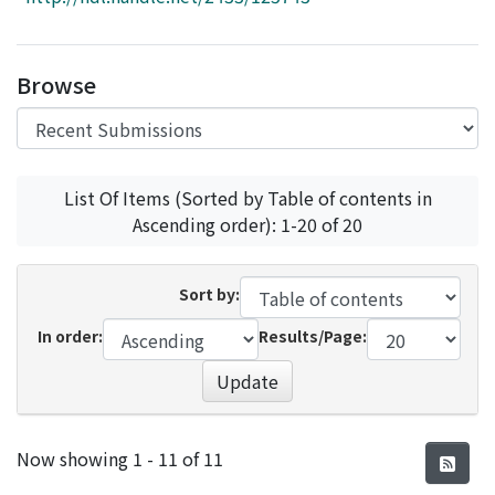
Access Statistics
Library Network
Browse
List Of Items (Sorted by Table of contents in
Ascending order): 1-20 of 20
Sort by:
In order:
Results/Page:
Update
Recent Submissions
Now showing
1 - 11 of 11