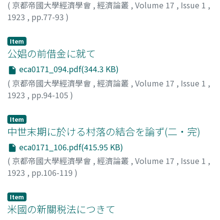
(
京都帝國大學經濟學會
,
經濟論叢
,
Volume 17
,
Issue 1
,
1923
,
pp.77-93
)
山口, 正太郎
;
Yamaguchi, Shotaro
;
ヤマグチ, ショウタロ
ウ
Item
公娼の前借金に就て
eca0171_094.pdf(344.3 KB)
(
京都帝國大學經濟學會
,
經濟論叢
,
Volume 17
,
Issue 1
,
1923
,
pp.94-105
)
岡崎, 文規
;
Okazaki, Ayanori
;
オカザキ, アヤノリ
Item
中世末期に於ける村落の結合を論ず(二・完)
eca0171_106.pdf(415.95 KB)
(
京都帝國大學經濟學會
,
經濟論叢
,
Volume 17
,
Issue 1
,
1923
,
pp.106-119
)
牧野, 信之助
;
Makino, Shinnosuke
;
マキノ, シンノスケ
Item
米國の新關税法につきて