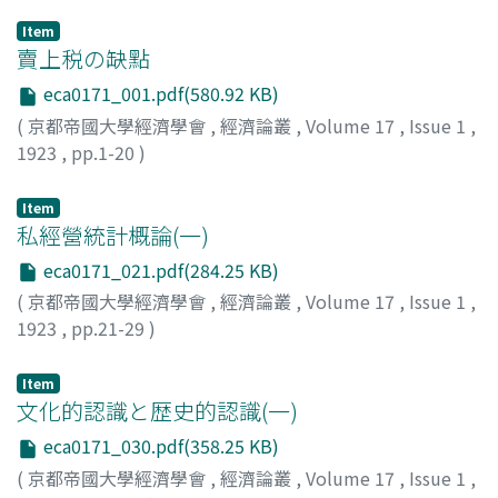
Item
賣上税の缺點
eca0171_001.pdf(580.92 KB)
(
京都帝國大學經濟學會
,
經濟論叢
,
Volume 17
,
Issue 1
,
1923
,
pp.1-20
)
神戸, 正雄
;
Kambe, Masao
;
カンベ, マサオ
Item
私經營統計概論(一)
eca0171_021.pdf(284.25 KB)
(
京都帝國大學經濟學會
,
經濟論叢
,
Volume 17
,
Issue 1
,
1923
,
pp.21-29
)
財部, 靜治
;
Takarabe, Seiji
;
タカラベ, セイジ
Item
文化的認識と歴史的認識(一)
eca0171_030.pdf(358.25 KB)
(
京都帝國大學經濟學會
,
經濟論叢
,
Volume 17
,
Issue 1
,