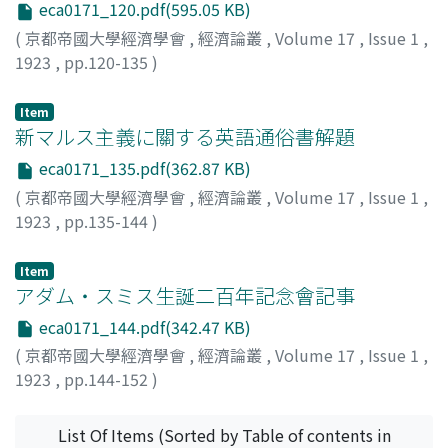
eca0171_120.pdf(595.05 KB)
(
京都帝國大學經濟學會
,
經濟論叢
,
Volume 17
,
Issue 1
,
1923
,
pp.120-135
)
高橋, 康順
;
Takahashi, Yasunobu
;
タカハシ, ヤスノブ
Item
新マルス主義に關する英語通俗書解題
eca0171_135.pdf(362.87 KB)
(
京都帝國大學經濟學會
,
經濟論叢
,
Volume 17
,
Issue 1
,
1923
,
pp.135-144
)
山本, 宣治
;
Yamamoto, Senji
;
ヤマモト, センジ
Item
アダム・スミス生誕二百年記念會記事
eca0171_144.pdf(342.47 KB)
(
京都帝國大學經濟學會
,
經濟論叢
,
Volume 17
,
Issue 1
,
1923
,
pp.144-152
)
会員
List Of Items (Sorted by Table of contents in