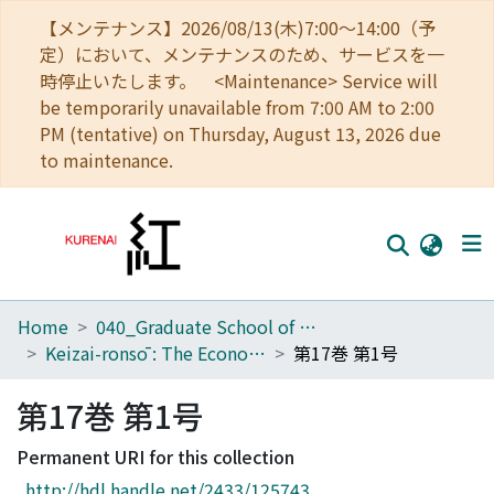
【メンテナンス】2026/08/13(木)7:00～14:00（予
定）において、メンテナンスのため、サービスを一
時停止いたします。 <Maintenance> Service will
be temporarily unavailable from 7:00 AM to 2:00
PM (tentative) on Thursday, August 13, 2026 due
to maintenance.
Home
040_Graduate School of Economics
Home
Keizai-ronsō : The Economic Review
第17巻 第1号
Communities
第17巻 第1号
Browse
Permanent URI for this collection
Download Ranking
http://hdl.handle.net/2433/125743