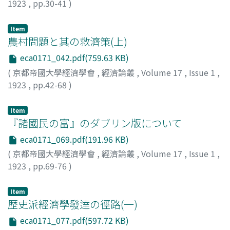
1923
,
pp.30-41
)
恒藤, 恭
;
Tsuneto, Kyo
;
ツネトウ, キョウ
Item
農村問題と其の救濟策(上)
eca0171_042.pdf(759.63 KB)
(
京都帝國大學經濟學會
,
經濟論叢
,
Volume 17
,
Issue 1
,
1923
,
pp.42-68
)
河田, 嗣郎
;
Kawata, Shiro
;
カワタ, シロウ
Item
『諸國民の富』のダブリン版について
eca0171_069.pdf(191.96 KB)
(
京都帝國大學經濟學會
,
經濟論叢
,
Volume 17
,
Issue 1
,
1923
,
pp.69-76
)
河上, 肇
;
Kawakami, Hajime
;
カワカミ, ハジメ
Item
歴史派經濟學發逹の徑路(一)
eca0171_077.pdf(597.72 KB)