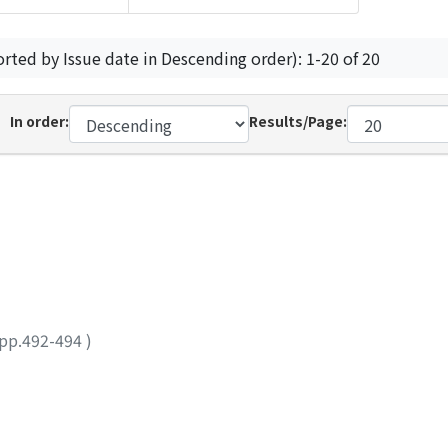
orted by Issue date in Descending order): 1-20 of 20
In order:
Results/Page:
pp.492-494
)