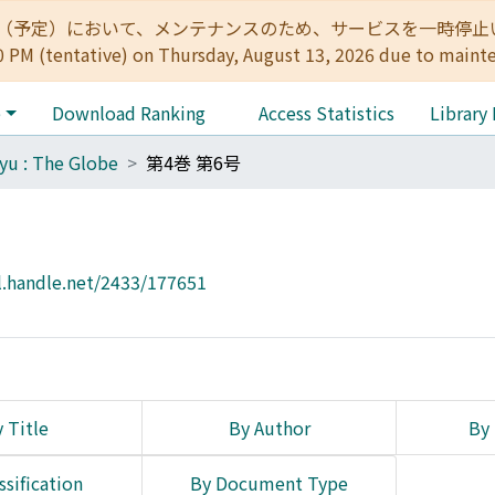
:00（予定）において、メンテナンスのため、サービスを一時停止いたします。 
0 PM (tentative) on Thursday, August 13, 2026 due to maint
e
Download Ranking
Access Statistics
Library
yu : The Globe
第4巻 第6号
l.handle.net/2433/177651
 Title
By Author
By 
ssification
By Document Type