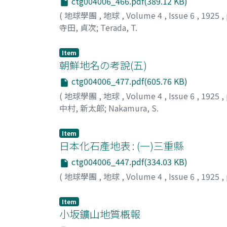
ctg004006_466.pdf(389.12 KB)
(
地球學團
,
地球
,
Volume 4
,
Issue 6
,
1925
,
寺田, 貞次
;
Terada, T.
Item
朝鮮地名の考說(五)
ctg004006_477.pdf(605.76 KB)
(
地球學團
,
地球
,
Volume 4
,
Issue 6
,
1925
,
中村, 新太郞
;
Nakamura, S.
Item
日本化石產地表 : (一)三重縣
ctg004006_447.pdf(334.03 KB)
(
地球學團
,
地球
,
Volume 4
,
Issue 6
,
1925
,
Item
小坂鑛山地質槪報