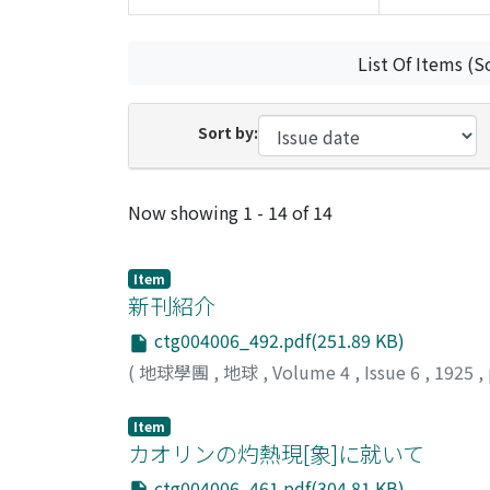
List Of Items (S
Sort by:
Recent Submissions
Now showing
1 - 14 of 14
Item
新刊紹介
ctg004006_492.pdf(251.89 KB)
(
地球學團
,
地球
,
Volume 4
,
Issue 6
,
1925
,
Item
カオリンの灼熱現[象]に就いて
ctg004006_461.pdf(304.81 KB)