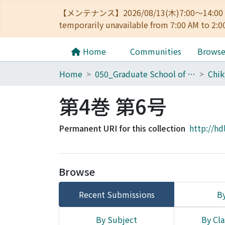
【メンテナンス】2026/08/13(木)7:00～14
temporarily unavailable from 7:00 AM to 2:0
Home
Communities
Brows
Home
050_Graduate School of Science
Chik
第4巻 第6号
Permanent URI for this collection
http://hd
Browse
Recent Submissions
By
By Subject
By Cla