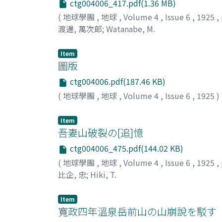
ctg004006_417.pdf(1.36 MB)
(
地球學團
,
地球
,
Volume 4
,
Issue 6
,
1925
,
渡邊, 萬次郞
;
Watanabe, M.
Item
圖版
ctg004006.pdf(187.46 KB)
(
地球學團
,
地球
,
Volume 4
,
Issue 6
,
1925
)
Item
吾妻山破裂の[追]憶
ctg004006_475.pdf(144.02 KB)
(
地球學團
,
地球
,
Volume 4
,
Issue 6
,
1925
,
比企, 忠
;
Hiki, T.
Item
寬政四年溫泉岳前山の山崩說を駁す