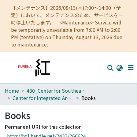
【メンテナンス】2026/08/13(木)7:00～14:00（予
定）において、メンテナンスのため、サービスを一
時停止いたします。 <Maintenance> Service will
be temporarily unavailable from 7:00 AM to 2:00
PM (tentative) on Thursday, August 13, 2026 due
to maintenance.
Home
430_Center for Southeast Asian Studies
Home
Center for Integrated Area Studies
Books
Communities
Books
Browse
Permanent URI for this collection
Download Ranking
http://hdl.handle.net/2433/266624