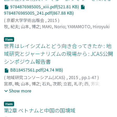
9784876985005_xiii.pdf(521.81 KB)
9784876985005_241.pdf(867.88 KB)
(
京都大学学術出版会
,
2015
)
牧, 紀夫
;
山本, 博之
;
MAKI, Norio
;
YAMAMOTO, Hiroyuki
Item
世界はレイシズムとどう向き合ってきたか : 地
域研究とジャーナリズムの現場から : JCAS公開
シンポジウム報告書
BB18457561.pdf(24.74 MB)
(
地域研究コンソーシアム(JCAS)
,
2015
,
pp.1-47
)
宮原, 曉
;
山本, 博之
;
石丸, 次郎
;
立岩, 礼子
;
西, 芳実
;
Miyahara, Gyou
;
Yamamoto, Hiroyuki
;
Ishimaru, Jiro
;
Show more
Tateiwa, Reiko
;
Nishi, Yoshimi
;
ミヤハラ, ギョウ
;
ヤマモ
ト, ヒロユキ
;
イシマル, ジロウ
;
タテイワ, レイコ
;
ニシ, ヨ
Item
シミ
第2章 ベトナムと中国の国境域