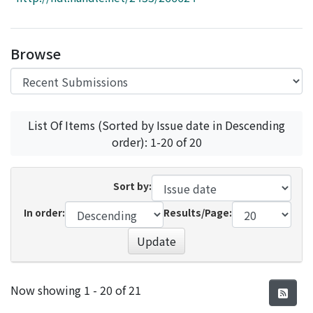
Access Statistics
Library Network
Browse
List Of Items (Sorted by Issue date in Descending
order): 1-20 of 20
Sort by:
In order:
Results/Page:
Update
Recent Submissions
Now showing
1 - 20 of 21