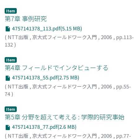
柳澤, 雅之
;
Yanagisawa, Masayuki
Item
第7章 事例研究
4757141378_113.pdf(5.15 MB)
(
NTT出版
,
京大式フィールドワーク入門
,
2006
,
pp.113-
132
)
柳澤, 雅之
;
安岡, 弘和
;
四方, 篝
;
Yanagisawa, Masayuki
;
Yasuoka, Hirokazu
;
Shikata, Kagari
Item
第4章 フィールドでインタビューする
4757141378_55.pdf(2.75 MB)
(
NTT出版
,
京大式フィールドワーク入門
,
2006
,
pp.55-
74
)
柳澤, 雅之
;
小川, さやか
;
Yanagisawa, Masayuki
;
Ogawa,
Sayaka
Item
第5章 分野を超えて考える : 学際的研究事始
4757141378_77.pdf(2.6 MB)
(
NTT出版
,
京大式フィールドワーク入門
,
2006
,
pp.77-