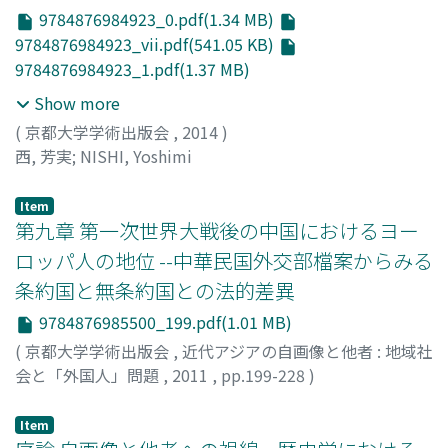
9784876984923_0.pdf(1.34 MB)
9784876984923_vii.pdf(541.05 KB)
9784876984923_1.pdf(1.37 MB)
Show more
(
京都大学学術出版会
,
2014
)
西, 芳実
;
NISHI, Yoshimi
Item
第九章 第一次世界大戦後の中国におけるヨー
ロッパ人の地位 --中華民国外交部檔案からみる
条約国と無条約国との法的差異
9784876985500_199.pdf(1.01 MB)
(
京都大学学術出版会
,
近代アジアの自画像と他者 : 地域社
会と「外国人」問題
,
2011
,
pp.199-228
)
貴志, 俊彦
;
Kishi, Toshihiko
Item