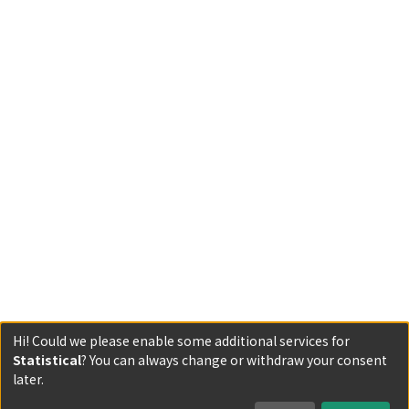
Hi! Could we please enable some additional services for
Statistical
? You can always change or withdraw your consent
Powered by DSpace and JAIRO Crawler-List
later.
All items in KURENAI are protected by original copyright,