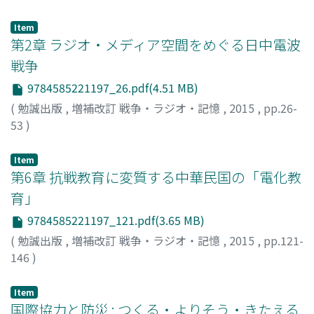
貴志, 俊彦
;
Kishi, Toshihiko
Item
第2章 ラジオ・メディア空間をめぐる日中電波
戦争
9784585221197_26.pdf(4.51 MB)
(
勉誠出版
,
増補改訂 戦争・ラジオ・記憶
,
2015
,
pp.26-
53
)
貴志, 俊彦
;
Kishi, Toshihiko
Item
第6章 抗戦教育に変質する中華民国の「電化教
育」
9784585221197_121.pdf(3.65 MB)
(
勉誠出版
,
増補改訂 戦争・ラジオ・記憶
,
2015
,
pp.121-
146
)
貴志, 俊彦
;
Kishi, Toshihiko
Item
国際協力と防災 : つくる・よりそう・きたえる