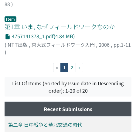
88
)
柳澤, 雅之
;
鶴田, 格
;
Yanagisawa, Masayuki
;
Tsuruta,
Tadasu
Item
第1章 いま, なぜフィールドワークなのか
4757141378_1.pdf(4.84 MB)
(
NTT出版
,
京大式フィールドワーク入門
,
2006
,
pp.1-11
)
柳澤, 雅之
;
Yanagisawa, Masayuki
(current)
«
1
2
»
List Of Items (Sorted by Issue date in Descending
order): 1-20 of 20
Recent Submissions
第二章 日中戦争と華北交通の時代