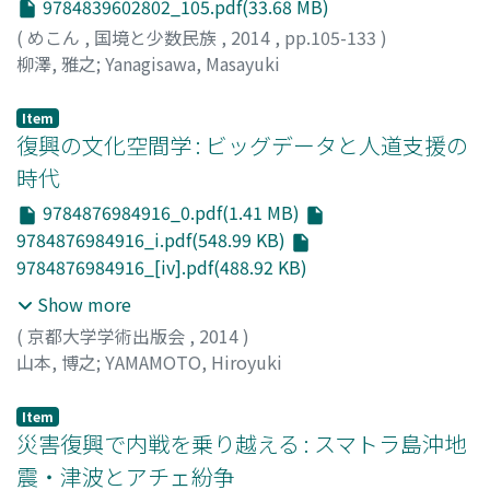
9784839602802_105.pdf(33.68 MB)
(
めこん
,
国境と少数民族
,
2014
,
pp.105-133
)
柳澤, 雅之
;
Yanagisawa, Masayuki
Item
復興の文化空間学 : ビッグデータと人道支援の
時代
9784876984916_0.pdf(1.41 MB)
9784876984916_i.pdf(548.99 KB)
9784876984916_[iv].pdf(488.92 KB)
Show more
(
京都大学学術出版会
,
2014
)
山本, 博之
;
YAMAMOTO, Hiroyuki
Item
災害復興で内戦を乗り越える : スマトラ島沖地
震・津波とアチェ紛争