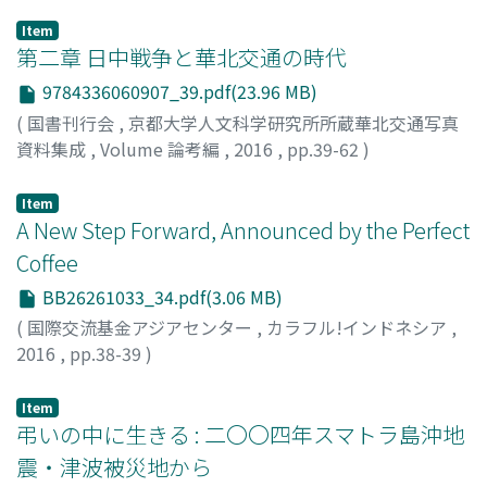
Item
第二章 日中戦争と華北交通の時代
9784336060907_39.pdf(23.96 MB)
(
国書刊行会
,
京都大学人文科学研究所所蔵華北交通写真
資料集成
,
Volume 論考編
,
2016
,
pp.39-62
)
貴志, 俊彦
;
Kishi, Toshihiko
Item
A New Step Forward, Announced by the Perfect
Coffee
BB26261033_34.pdf(3.06 MB)
(
国際交流基金アジアセンター
,
カラフル!インドネシア
,
2016
,
pp.38-39
)
Nishi, Yoshimi
;
西, 芳実
Item
弔いの中に生きる : 二〇〇四年スマトラ島沖地
震・津波被災地から