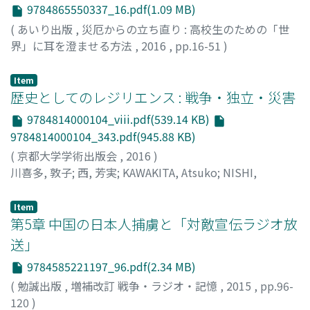
9784865550337_16.pdf(1.09 MB)
(
あいり出版
,
災厄からの立ち直り : 高校生のための「世
界」に耳を澄ませる方法
,
2016
,
pp.16-51
)
西, 芳美
;
Nishi, Yoshimi
Item
歴史としてのレジリエンス : 戦争・独立・災害
9784814000104_viii.pdf(539.14 KB)
9784814000104_343.pdf(945.88 KB)
(
京都大学学術出版会
,
2016
)
川喜多, 敦子
;
西, 芳実
;
KAWAKITA, Atsuko
;
NISHI,
Yoshimi
Item
第5章 中国の日本人捕虜と「対敵宣伝ラジオ放
送」
9784585221197_96.pdf(2.34 MB)
(
勉誠出版
,
増補改訂 戦争・ラジオ・記憶
,
2015
,
pp.96-
120
)