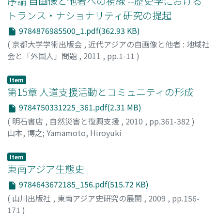
序論 自画像と他者への視線 --歴史学における
トランス・ナショナリティ研究の提起
9784876985500_1.pdf(362.93 KB)
(
京都大学学術出版会
,
近代アジアの自画像と他者 : 地域社
会と「外国人」問題
,
2011
,
pp.1-11
)
貴志, 俊彦
;
Kishi, Toshihiko
Item
第15章 人道支援活動とコミュニティの形成
9784750331225_361.pdf(2.31 MB)
(
明石書店
,
自然災害と復興支援
,
2010
,
pp.361-382
)
山本, 博之
;
Yamamoto, Hiroyuki
Item
東南アジア生態史
9784643672185_156.pdf(515.72 KB)
(
山川出版社
,
東南アジア史研究の展開
,
2009
,
pp.156-
171
)