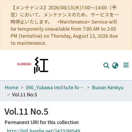
【メンテナンス】2026/08/13(木)7:00～14:00（予
定）において、メンテナンスのため、サービスを一
時停止いたします。 <Maintenance> Service will
be temporarily unavailable from 7:00 AM to 2:00
PM (tentative) on Thursday, August 13, 2026 due
to maintenance.
Home
390_Yukawa Institute for Theoretical Physics
Bussei Kenkyu
Home
Vol.11 No.5
Communities
Vol.11 No.5
Browse
Permanent URI for this collection
Download Ranking
http://hdl.handle.net/2433/86549