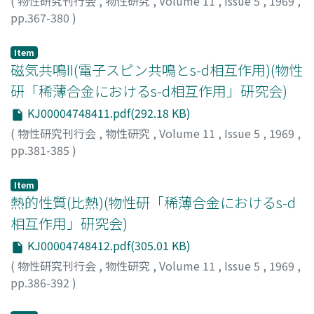
(
物性研究刊行会
,
物性研究
,
Volume 11
,
Issue 5
,
1969
,
pp.367-380
)
朝山, 邦輔
;
Asayama, Kunisuke
;
アサヤマ, クニスケ
Item
磁気共鳴II(電子スピン共鳴とs-d相互作用)(物性
研「稀薄合金におけるs-d相互作用」研究会)
KJ00004748411.pdf(292.18 KB)
(
物性研究刊行会
,
物性研究
,
Volume 11
,
Issue 5
,
1969
,
pp.381-385
)
伊達, 宗行
;
Date, Muneyuki
;
ダテ, ムネユキ
Item
熱的性質(比熱)(物性研「稀薄合金におけるs-d
相互作用」研究会)
KJ00004748412.pdf(305.01 KB)
(
物性研究刊行会
,
物性研究
,
Volume 11
,
Issue 5
,
1969
,
pp.386-392
)
武藤, 芳雄
;
Muto, Yoshio
;
ムトウ, ヨシオ