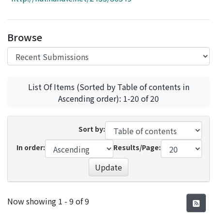
Access Statistics
Library Network
Browse
List Of Items (Sorted by Table of contents in
Ascending order): 1-20 of 20
Sort by:
In order:
Results/Page:
Update
Recent Submissions
Now showing
1 - 9 of 9