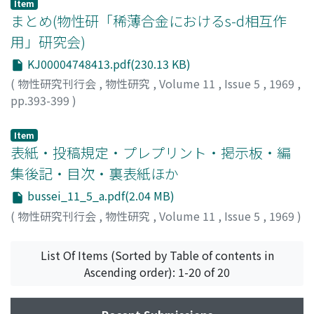
Item
まとめ(物性研「稀薄合金におけるs-d相互作
用」研究会)
KJ00004748413.pdf(230.13 KB)
(
物性研究刊行会
,
物性研究
,
Volume 11
,
Issue 5
,
1969
,
pp.393-399
)
菅原, 忠
;
Sugawara, Tadashi
;
スガワラ, タダシ
Item
表紙・投稿規定・プレプリント・掲示板・編
集後記・目次・裏表紙ほか
bussei_11_5_a.pdf(2.04 MB)
(
物性研究刊行会
,
物性研究
,
Volume 11
,
Issue 5
,
1969
)
List Of Items (Sorted by Table of contents in
Ascending order): 1-20 of 20