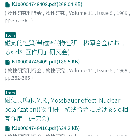
KJ00004748408.pdf(268.04 KB)
(
物性研究刊行会
,
物性研究
,
Volume 11
,
Issue 5
,
1969
,
pp.357-361
)
久米, 潔
;
Kume, Kiyoshi
;
クメ, キヨシ
Item
磁気的性質(帯磁率)(物性研「稀薄合金におけ
るs-d相互作用」研究会)
KJ00004748409.pdf(188.5 KB)
(
物性研究刊行会
,
物性研究
,
Volume 11
,
Issue 5
,
1969
,
pp.362-366
)
長沢, 博
;
Nagasawa, Hiroshi
;
ナガサワ, ヒロシ
Item
磁気共鳴(N.M.R., Mossbauer effect, Nuclear
polarization)(物性研「稀薄合金におけるs-d相
互作用」研究会)
KJ00004748410.pdf(624.2 KB)