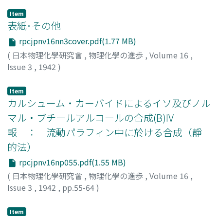
Item
表紙･その他
rpcjpnv16nn3cover.pdf(1.77 MB)
(
日本物理化學研究會
,
物理化學の進歩
,
Volume 16
,
Issue 3
,
1942
)
Item
カルシューム・カーバイドによるイソ及びノル
マル・ブチールアルコールの合成(B)IV
報 ： 流動パラフィン中に於ける合成（靜
的法）
rpcjpnv16np055.pdf(1.55 MB)
(
日本物理化學研究會
,
物理化學の進歩
,
Volume 16
,
Issue 3
,
1942
,
pp.55-64
)
根岸, 良二
;
Negishi, Ryoji
;
ネギシ, リョウジ
Item