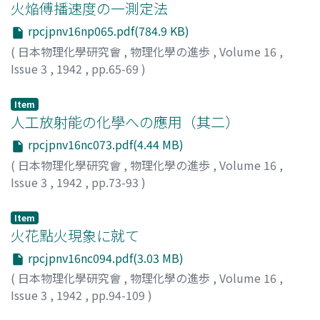
火焔傅播速度の一測定法
rpcjpnv16np065.pdf(784.9 KB)
(
日本物理化學研究會
,
物理化學の進歩
,
Volume 16
,
Issue 3
,
1942
,
pp.65-69
)
後藤, 廉平
;
鈴木, 松一
;
Goto, Rempei
;
Suzuki, Matsuichi
;
ゴトウ, レンペイ
;
スズキ, マツイチ
Item
人工放射能の化學への應用（其二）
rpcjpnv16nc073.pdf(4.44 MB)
(
日本物理化學研究會
,
物理化學の進歩
,
Volume 16
,
Issue 3
,
1942
,
pp.73-93
)
水渡, 英二
;
Suito, Eiji
;
スイト, エイジ
Item
火花點火現象に就て
rpcjpnv16nc094.pdf(3.03 MB)
(
日本物理化學研究會
,
物理化學の進歩
,
Volume 16
,
Issue 3
,
1942
,
pp.94-109
)
後藤, 廉平
;
Goto, R.
;
ゴトウ, レンペイ