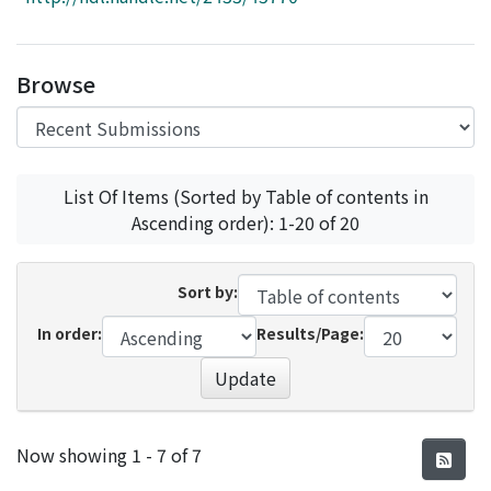
Access Statistics
Library Network
Browse
List Of Items (Sorted by Table of contents in
Ascending order): 1-20 of 20
Sort by:
In order:
Results/Page:
Update
Recent Submissions
Now showing
1 - 7 of 7