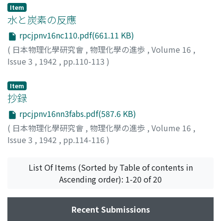
Item
水と炭素の反應
rpcjpnv16nc110.pdf(661.11 KB)
(
日本物理化學研究會
,
物理化學の進歩
,
Volume 16
,
Issue 3
,
1942
,
pp.110-113
)
望月, 愛次
;
Mochizuki, A.
;
モチズキ, A
Item
抄録
rpcjpnv16nn3fabs.pdf(587.6 KB)
(
日本物理化學研究會
,
物理化學の進歩
,
Volume 16
,
Issue 3
,
1942
,
pp.114-116
)
List Of Items (Sorted by Table of contents in
Ascending order): 1-20 of 20
Recent Submissions