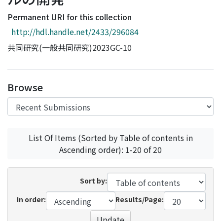
Access Statistics
Permanent URI for this collection
Library Network
http://hdl.handle.net/2433/296084
共同研究(一般共同研究)2023GC-10
Browse
List Of Items (Sorted by Table of contents in
Ascending order): 1-20 of 20
Sort by:
In order:
Results/Page:
Update