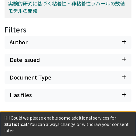
実験的研究に基づく粘着性・非粘着性ラハールの数値
モデルの開発
Filters
Author
Date issued
Document Type
Has files
Hi! Could we please enable some additional services for
Statistical
? You can always change or withdraw your consent
later.
Powered by DSpace and JAIRO Crawler-List