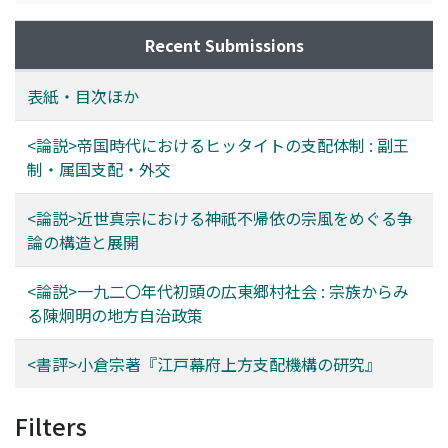
Recent Submissions
表紙・目次ほか
<論説>帝国時代におけるヒッタイトの支配体制 : 副王
制・属国支配・外交
<論説>近世真宗における神祇不帰依の宗風をめぐる争
論の構造と展開
<論説>一九二〇年代初頭の広東郷村社会 : 宗族からみ
る陳炯明の地方自治政策
<書評>小倉宗著『江戸幕府上方支配機構の研究』
Filters