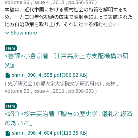
祀と各家における竈祓いの執行に関わっているような出雲
Volume 96
,
Issue 4
,
2013
,
pp.566-597
)
国や石見国では、それが神祇不帰依の宗風をめぐる僧侶と
宮内, 肇
本稿は、近代中国における郷村社会の特質を解明するた
;
MIYAUCHI, Hajime
;
ミヤウチ, ハジメ
神職の争いとして現象しやすかったのである。
め、一九二〇年代初頭の広東で陳炯明によって実施された
地方自治政策を取り上げ、それに対する郷村社会の反応を
考察するものである。広東では明清期を通じて、宗族を基
Show more
盤とした郷村構造が形成され、清末期の地方自治政策にお
いても、宗族を単位とする自治団体の設立が見られた。こ
Item
うした宗族の自治への関心は、陳炯明による地方自治政策
<書評>小倉宗著『江戸幕府上方支配機構の研
の一つである県議会議員選挙でも看取できた。一方、郷村
究』
社会では、新文化運動の影響を受けた若年者が、郷村自治
shirin_096_4_598.pdf(396.62 KB)
を実施するために伝統的な宗族形態の改革を主張し、伝統
的宗族の中で社会的地位を維持しようとする老成者と対立
(
史学研究会 (京都大学大学院文学研究科内)
,
史林
,
した。この世代間の自治をめぐる意見の相違に対して、陳
Volume 96
,
Issue 4
,
2013
,
pp.598-603
)
炯明は宗族の共有財産である嘗産と私塾の改良政策を通じ
藤本, 仁文
;
FUJIMOTO, Hitofumi
;
フジモト, ヒトフミ
て、宗族という枠組みを維持しつつ、老成者の郷村あるい
Item
は宗族内における影響力を抑え、若年者の自治論を支持す
<紹介>桜井英治著『贈与の歴史学 : 儀礼と経済
る立場に立った。
のあいだ』
shirin_096_4_604.pdf(113.35 KB)