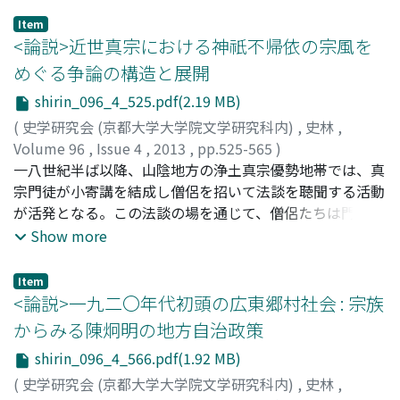
めに、傍系の王族に対して領土が分割されていた。これに
Item
加わる形で、中王国時代からは誓約文書によって王族に忠
<論説>近世真宗における神祇不帰依の宗風を
誠を誓わせるという支配方法が実施されたのである。帝国
めぐる争論の構造と展開
時代の副王制はこの二種類の支配方法が実行されていたこ
shirin_096_4_525.pdf(2.19 MB)
とをよく表している。王位継承の見込みのない王子である
副王は辺境の国を贈与されて懐柔された一方、王は彼らに
(
史学研究会 (京都大学大学院文学研究科内)
,
史林
,
誓約文書を作成し忠誠を誓わせていた。さらにヒッタイト
Volume 96
,
Issue 4
,
2013
,
pp.525-565
)
王が属国あるいは諸大国の支配者に対しても誓約文書を作
小林, 准士
一八世紀半ば以降、山陰地方の浄土真宗優勢地帯では、真
;
KOBAYASHI, Junji
;
コバヤシ, ジュンジ
成し、王室間の結婚によって自身の姻族にしたことは、こ
宗門徒が小寄講を結成し僧侶を招いて法談を聴聞する活動
の支配方法が属国の支配や外交においても適用されたこと
が活発となる。この法談の場を通じて、僧侶たちは門徒に
を示している。
対し浄土真宗の神祇不帰依の宗風を遵守するように教導し
Show more
ていくが、いっぽうでこの宗風をめぐって神職などとの紛
争もしばしば起こるようになった。また、同じく一八世紀
Item
半ば以降、領主や村役人たちは、活発化する民衆の宗教活
<論説>一九二〇年代初頭の広東郷村社会 : 宗族
動の統制を図ろうとしたが、こうした民俗の世界への介入
からみる陳炯明の地方自治政策
は民衆の信仰の獲得をめぐって競合する宗教者間の対立を
shirin_096_4_566.pdf(1.92 MB)
表面化させ、かえって紛争誘発の原因ともなった。特に、
真宗優勢地帯において専業の神職が多数の神祠・森神の祭
(
史学研究会 (京都大学大学院文学研究科内)
,
史林
,