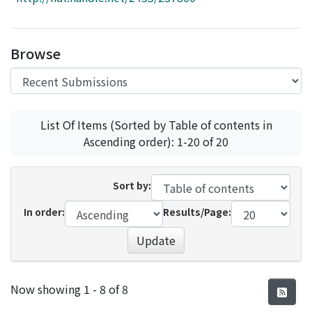
Access Statistics
Library Network
Browse
List Of Items (Sorted by Table of contents in
Ascending order): 1-20 of 20
Sort by:
In order:
Results/Page:
Update
Recent Submissions
Now showing
1 - 8 of 8