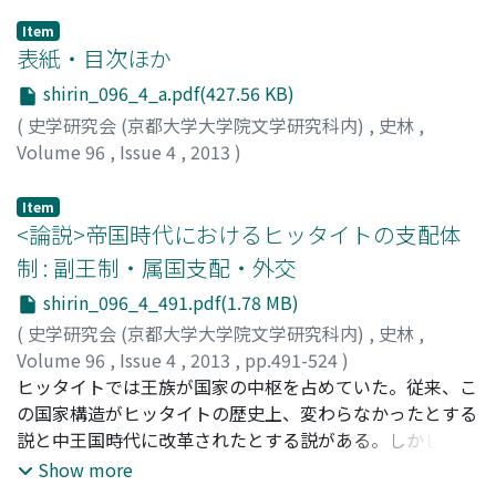
Item
表紙・目次ほか
shirin_096_4_a.pdf(427.56 KB)
(
史学研究会 (京都大学大学院文学研究科内)
,
史林
,
Volume 96
,
Issue 4
,
2013
)
Item
<論説>帝国時代におけるヒッタイトの支配体
制 : 副王制・属国支配・外交
shirin_096_4_491.pdf(1.78 MB)
(
史学研究会 (京都大学大学院文学研究科内)
,
史林
,
Volume 96
,
Issue 4
,
2013
,
pp.491-524
)
山本, 孟
ヒッタイトでは王族が国家の中枢を占めていた。従来、こ
;
YAMAMOTO, Hajime
;
ヤマモト, ハジメ
の国家構造がヒッタイトの歴史上、変わらなかったとする
説と中王国時代に改革されたとする説がある。しかし筆者
は、変化したのは国家構造ではなく支配の方法であったと
Show more
考える。古王国時代以来、王室内の権力争いを予防するた