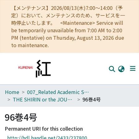
【メンテナンス】2026/08/13(木)7:00～14:00（予
定）において、メンテナンスのため、サービスを一
時停止いたします。 <Maintenance> Service will
be temporarily unavailable from 7:00 AM to 2:00
PM (tentative) on Thursday, August 13, 2026 due
to maintenance.
Home
007_Related Academic Societies
Home
THE SHIRIN or the JOURNAL OF HISTORY
96巻4号
Communities
96巻4号
Browse
Permanent URI for this collection
Download Ranking
http://hdl.handle.net/2433/237800