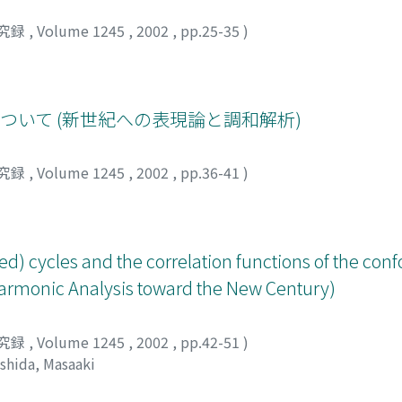
究録
,
Volume 1245
,
2002
,
pp.25-35
)
表現について (新世紀への表現論と調和解析)
究録
,
Volume 1245
,
2002
,
pp.36-41
)
d) cycles and the correlation functions of the conf
armonic Analysis toward the New Century)
究録
,
Volume 1245
,
2002
,
pp.42-51
)
shida, Masaaki