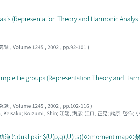
e Basis (Representation Theory and Harmonic Analysi
究録
,
Volume 1245
,
2002
,
pp.92-101
)
imple Lie groups (Representation Theory and Harm
究録
,
Volume 1245
,
2002
,
pp.102-116
)
, Keisaku
;
Koizumi, Shin
;
江端, 満彦
;
江口, 正晃
;
熊原, 啓作
;
小
零軌道とdual pair $(U(p,q),U(r,s))のmoment m