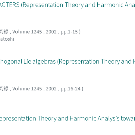
ERS (Representation Theory and Harmonic Analy
究録
,
Volume 1245
,
2002
,
pp.1-15
)
Satoshi
rthogonal Lie algebras (Representation Theory and
究録
,
Volume 1245
,
2002
,
pp.16-24
)
 (Representation Theory and Harmonic Analysis tow