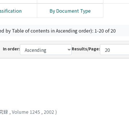
ssification
By Document Type
ed by Table of contents in Ascending order): 1-20 of 20
In order:
Results/Page:
究録
,
Volume 1245
,
2002
)