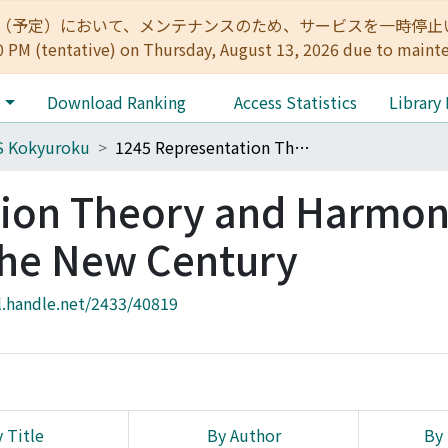
:00（予定）において、メンテナンスのため、サービスを一時停止いたします。 
0 PM (tentative) on Thursday, August 13, 2026 due to maint
e
Download Ranking
Access Statistics
Library
S Kokyuroku
1245 Representation Theory and Harmonic Analysis toward the New Century
tion Theory and Harmon
the New Century
l.handle.net/2433/40819
 Title
By Author
By 