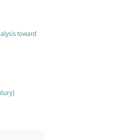
alysis toward
ntury)