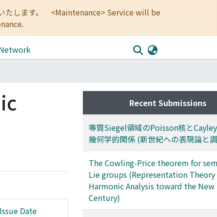
<Maintenance> Service will be
enance.
 Network
ic
Recent Submissions
等質Siegel領域のPoisson核とCayl
幾何学的関係 (新世紀への表現論と調
The Cowling-Price theorem for se
Lie groups (Representation Theory
Harmonic Analysis toward the New
Century)
Issue Date