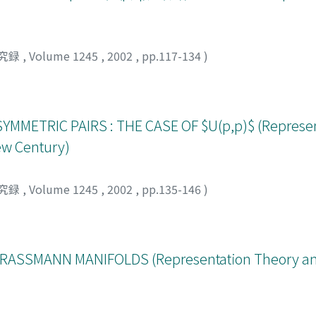
究録
,
Volume 1245
,
2002
,
pp.117-134
)
MMETRIC PAIRS : THE CASE OF $U(p,p)$ (Represen
ew Century)
究録
,
Volume 1245
,
2002
,
pp.135-146
)
ASSMANN MANIFOLDS (Representation Theory a