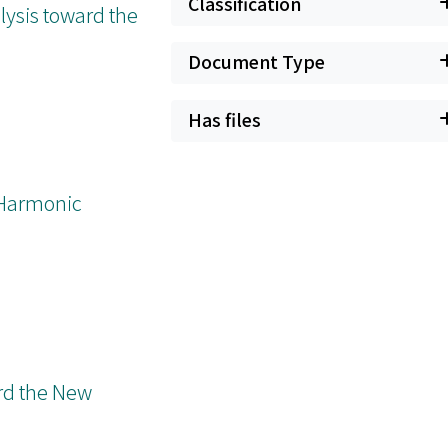
Classification
sis toward the
Document Type
Has files
 Harmonic
ard the New