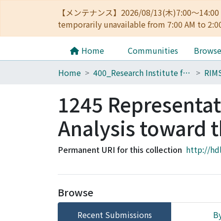
【メンテナンス】2026/08/13(木)7:00～14
temporarily unavailable from 7:00 AM to 2:0
Home
Communities
Brows
Home
400_Research Institute for Mathematical Sciences
RIM
1245 Representa
Analysis toward 
Permanent URI for this collection
http://hd
Browse
Recent Submissions
By