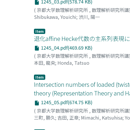
1245_03.pdf(578.74 KB)
(
京都大学数理解析研究所
,
数理解析研究所講
Shibukawa, Youichi
;
渋川, 陽一
Item
退化affine Hecke代数の主系列
1245_04.pdf(469.69 KB)
(
京都大学数理解析研究所
,
数理解析研究所講
本田, 龍央
;
Honda, Tatsuo
Item
Intersection numbers of loaded (twiste
theory (Representation Theory and H
1245_05.pdf(674.75 KB)
(
京都大学数理解析研究所
,
数理解析研究所講
三町, 勝久
;
吉田, 正章
;
Mimachi, Katsuhisa
;
Yo