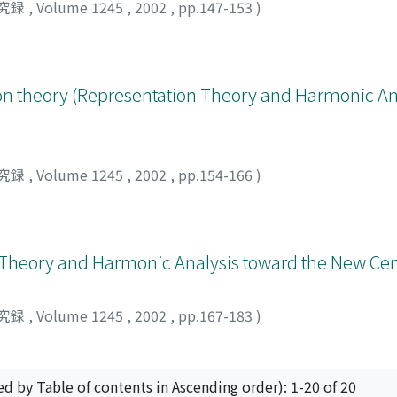
究録
,
Volume 1245
,
2002
,
pp.147-153
)
on theory (Representation Theory and Harmonic An
究録
,
Volume 1245
,
2002
,
pp.154-166
)
n Theory and Harmonic Analysis toward the New Ce
究録
,
Volume 1245
,
2002
,
pp.167-183
)
ed by Table of contents in Ascending order): 1-20 of 20