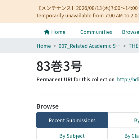
【メンテナンス】2026/08/13(木)7:00～14
temporarily unavailable from 7:00 AM to 2:0
Home
Communities
Brows
Home
007_Related Academic Societies
83巻3号
Permanent URI for this collection
http://hd
Browse
Recent Submissions
By
By Subject
By Cla