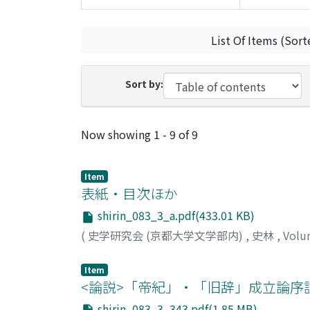
List Of Items (Sort
Sort by:
Recent Submissions
Now showing
1 - 9 of 9
Item
表紙・目次ほか
shirin_083_3_a.pdf(433.01 KB)
(
史学研究会 (京都大学文学部内)
,
史林
,
Volu
Item
<論説>「帝紀」・「旧辞」成立論序
shirin_083_3_343.pdf(1.85 MB)