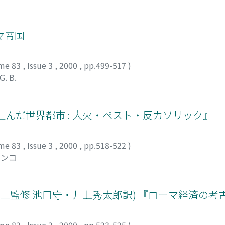
マ帝国
me 83
,
Issue 3
,
2000
,
pp.499-517
)
G. B.
生んだ世界都市 : 大火・ペスト・反カソリック』
me 83
,
Issue 3
,
2000
,
pp.518-522
)
ュンコ
凌二監修 池口守・井上秀太郎訳) 『ローマ経済の考
me 83
,
Issue 3
,
2000
,
pp.523-525
)