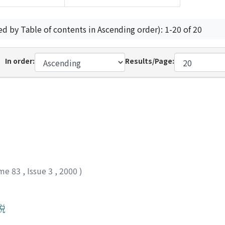
ed by Table of contents in Ascending order): 1-20 of 20
In order:
Results/Page:
me 83
,
Issue 3
,
2000
)
説