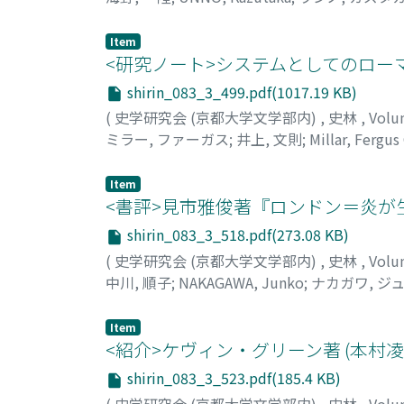
Item
<研究ノート>システムとしてのロー
shirin_083_3_499.pdf(1017.19 KB)
(
史学研究会 (京都大学文学部内)
,
史林
,
Volu
ミラー, ファーガス
;
井上, 文則
;
Millar, Fergus 
Item
<書評>見市雅俊著『ロンドン＝炎が
shirin_083_3_518.pdf(273.08 KB)
(
史学研究会 (京都大学文学部内)
,
史林
,
Volu
中川, 順子
;
NAKAGAWA, Junko
;
ナカガワ, ジ
Item
<紹介>ケヴィン・グリーン著 (本村
shirin_083_3_523.pdf(185.4 KB)
(
史学研究会 (京都大学文学部内)
,
史林
,
Volu