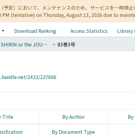
:00（予定）において、メンテナンスのため、サービスを一時停止いたします。 
0 PM (tentative) on Thursday, August 13, 2026 due to maint
e
Download Ranking
Access Statistics
Library
THE SHIRIN or the JOURNAL OF HISTORY
83巻3号
l.handle.net/2433/237606
 Title
By Author
By 
ssification
By Document Type