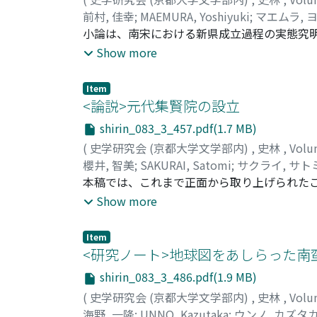
前村, 佳幸
;
MAEMURA, Yoshiyuki
;
マエムラ, 
小論は、南宋における新県成立過程の実態究
る県のあり方を多角的に捉えるための具体像
Show more
いて県総数に大きな変化がみられないことか
る主要な事例を検討すると、新県の多くは、
Item
その意向に大きく影響されていたことがわか
<論説>元代集賢院の設立
地の読書人層を軸として県政の確立していく
shirin_083_3_457.pdf(1.7 MB)
の積極的な関与が地域全体の安定・発展に有
(
史学研究会 (京都大学文学部内)
,
史林
,
Volu
る。
櫻井, 智美
;
SAKURAI, Satomi
;
サクライ, サト
本稿では、これまで正面から取り上げられた
集賢院設立までの経緯・人物・主要な活動・
Show more
てきた道教と政権を結ぶ組織の整備という目
は、皇室の志向や他機関との相互影響などに
Item
が、すべて当初の集賢官が具有した「集賢(賢
<研究ノート>地球図をあしらった南蛮
ら、任用の側面でも、道教や教育管理の側面
shirin_083_3_486.pdf(1.9 MB)
だけではない多様な出仕経路の制度的裏づけ
(
史学研究会 (京都大学文学部内)
,
史林
,
Volu
海野, 一隆
;
UNNO, Kazutaka
;
ウンノ, カズタ