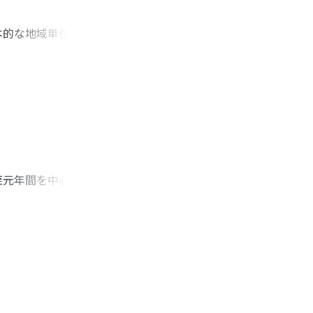
本的な地域単位であ
県は、歴代王朝にお
・江浙・広東におけ
背景として成立し、
と協調的な知県と在
民による地方政治へ
て理解できるのであ
至元年間を中心に、
，従来から強調され
あった。その役割
後少しずつ変化した
に成立したことか
任用について、科挙