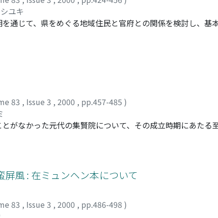
ヨシユキ
明を通じて、県をめぐる地域住民と官府との関係を検討し、基
を提示するものである。凡そ二〇例ほど確認される南宋期の新
ら、これまで十分に省みられることがなかった。しかし、江西
税役負担の不均衡や治安悪化に苦しむ当該住民の要望と協力を
る。さらに、その経緯は様々なかたちで後世に伝えられ、住民
様子が顕示された。以上のような新県における状況は、特定住
利にはたらくこともあった、南宋時代の基本的性格の一環とし
me 83
,
Issue 3
,
2000
,
pp.457-485
)
ミ
ことがなかった元代の集賢院について、その成立時期にあたる
他機関との関連などを詳細に考察した。集賢院成立の背景には
的だけでなく、政権に役立つ人物を任用する機関を作る目的が
よって、教育機関の統轄・所属機関への影響などを含め、その
才を集める) 」という枠組みから理解できる。また、至元後期
屏風 : 在ミュンヘン本について
でも、新興勢力である江南と結びつきが強かった。元代の官吏
にも注意を広げていく必要がある。
me 83
,
Issue 3
,
2000
,
pp.486-498
)
カ