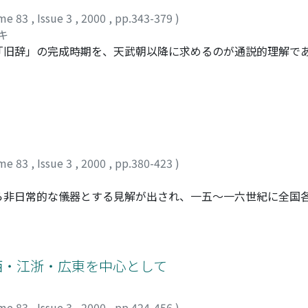
me 83
,
Issue 3
,
2000
,
pp.343-379
)
キ
「旧辞」の完成時期を、天武朝以降に求めるのが通説的理解で
旧辞」の撰録・討覈の実施は読み取れず、また、『古事記』に
程には不備が確認され、両書が『記』に直結する形に纏められ
それを前提とし、主として『古事記』の王統譜を分析することで
体擁立氏族を主体とした、舒明朝における修史事業の存在を抽
接化させ、尊貴性を明確化させるために種々の系譜を創作した
ではない。修史事業参画氏族が、敏達―押坂彦人大兄―舒明と
me 83
,
Issue 3
,
2000
,
pp.380-423
)
氏族出自の后妃を六世紀以降の王統の直接的祖である継体に至
を複数例造作することは、舒明即位の正統性を顕在化させるこ
ら非日常的な儀器とする見解が出され、一五～一六世紀に全国
は、舒明の意向に立脚して推進された王権主導の事業であった
れてきた。これは必ずしも武家儀礼の実態をふまえた見解では
という視点から整理し、同時に式三献をはじめとする献盃儀礼
や酒宴は多法量の土師器皿を必要とし、一六世紀には地方にも
土師器は武家儀礼で必要とする法量を満たさない例が多く、土
江西・江浙・広東を中心として
るとともに、武家儀礼の導入が京都系土師器生産の前提ではな
かなく、土師器の文化的評価は用途論の深化を経たうえでおこ
me 83
,
Issue 3
,
2000
,
pp.424-456
)