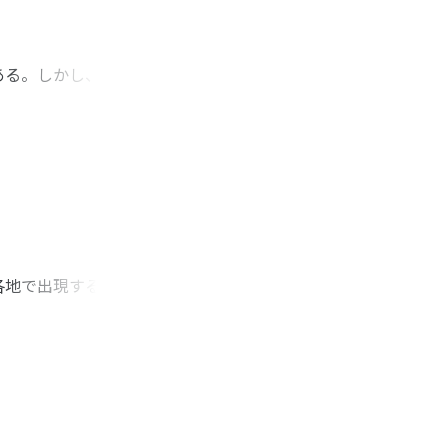
ある。しかし、『古
おける王統譜の改作
た時期は、天智朝以
、現存諸史料には確
出した。その修史事
のだが、決してそれ
いう敏達王系と血縁
る王統譜上に添加
とに結び付くのであ
各地で出現する京都
ことが判明する。
なく、本稿では京都
の実態や普及を文献
同じスタイルの儀礼
師器の多法量化が儀
かったと論じた。儀
なう必要がある。