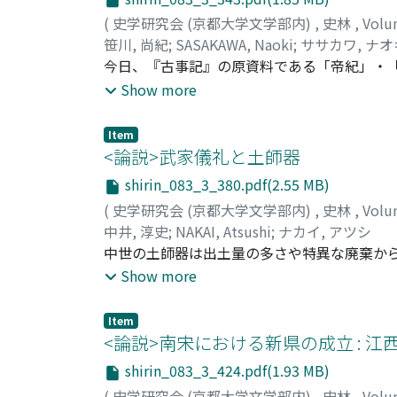
(
史学研究会 (京都大学文学部内)
,
史林
,
Volu
笹川, 尚紀
;
SASAKAWA, Naoki
;
ササカワ, ナオ
今日、『古事記』の原資料である「帝紀」・
事記』序文からは、天武による「帝紀」・「
Show more
時期を天武朝以降に求める見解もその論証過
前に遡及させなければならないといえる。 
Item
認されない、息長氏・ワニ氏・尾張氏等の継
<論説>武家儀礼と土師器
業において、息長氏などは継体との関係を密
shirin_083_3_380.pdf(2.55 MB)
ら氏族だけにメリットがあったと解釈すべき
(
史学研究会 (京都大学文学部内)
,
史林
,
Volu
関係を有していることに着目すれば、それら
中井, 淳史
;
NAKAI, Atsushi
;
ナカイ, アツシ
し、その所生皇子などが即位するという事象
中世の土師器は出土量の多さや特異な廃棄か
る。これを踏まえれば、舒明朝の修史事業と
系土師器も、その延長で武家儀礼の器とみら
Show more
系土師器の出土について、あらたに法量分化
史料から検討した。京都で成立する献盃儀礼
Item
や酒宴が普及していた。一方、各地の京都系
<論説>南宋における新県の成立 : 
器としての用途を示す鍵になることを指摘す
shirin_083_3_424.pdf(1.93 MB)
器とは土師器の用途のあくまでもひとつでし
(
史学研究会 (京都大学文学部内)
,
史林
,
Volu