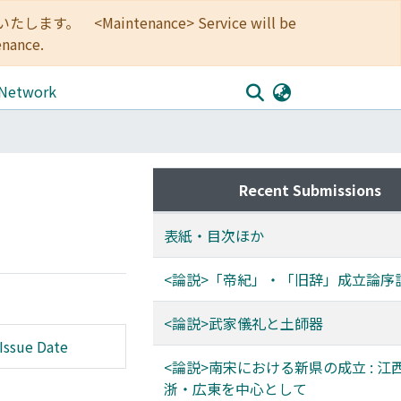
<Maintenance> Service will be
enance.
 Network
Recent Submissions
表紙・目次ほか
<論説>「帝紀」・「旧辞」成立論序
<論説>武家儀礼と土師器
Issue Date
<論説>南宋における新県の成立 : 江
浙・広東を中心として