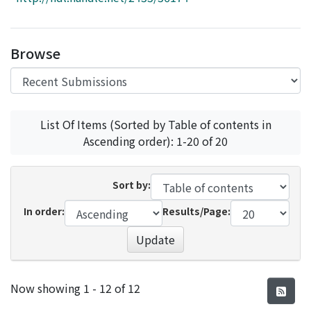
Access Statistics
Library Network
Browse
List Of Items (Sorted by Table of contents in
Ascending order): 1-20 of 20
Sort by:
In order:
Results/Page:
Update
Recent Submissions
Now showing
1 - 12 of 12