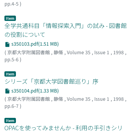
pp.4-5
)
森本, 淳生
;
Morimoto, Atsuo
;
モリモト, アツオ
Item
全学共通科目「情報探索入門」の試み - 図書館
の役割について
s350103.pdf(1.51 MB)
(
京都大学附属図書館
,
静脩
,
Volume 35
,
Issue 1
,
1998
,
pp.5-6
)
慈道, 佐代子
;
Jido, Sayoko
;
ジドウ, サヨコ
Item
シリーズ「京都大学図書館巡り」序
s350104.pdf(1.33 MB)
(
京都大学附属図書館
,
静脩
,
Volume 35
,
Issue 1
,
1998
,
pp.6-7
)
後藤, 慶太
;
Goto, Keita
;
ゴトウ, ケイタ
Item
OPACを使ってみませんか - 利用の手引きシリ