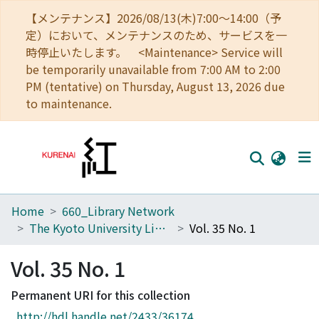
【メンテナンス】2026/08/13(木)7:00～14:00（予
定）において、メンテナンスのため、サービスを一
時停止いたします。 <Maintenance> Service will
be temporarily unavailable from 7:00 AM to 2:00
PM (tentative) on Thursday, August 13, 2026 due
to maintenance.
Home
660_Library Network
Home
The Kyoto University Library Network Bulletin : Sei-shu
Vol. 35 No. 1
Communities
Vol. 35 No. 1
Browse
Permanent URI for this collection
Download Ranking
http://hdl.handle.net/2433/36174