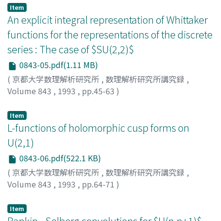
Item
An explicit integral representation of Whittaker
functions for the representations of the discrete
series : The case of $SU(2,2)$
0843-05.pdf(1.11 MB)
(
京都大学数理解析研究所
,
数理解析研究所講究録
,
Volume 843
,
1993
,
pp.45-63
)
Oda, Takayuki
;
織田, 孝幸
;
オダ, タカユキ
Item
L-functions of holomorphic cusp forms on
U(2,1)
0843-06.pdf(522.1 KB)
(
京都大学数理解析研究所
,
数理解析研究所講究録
,
Volume 843
,
1993
,
pp.64-71
)
Murase, Atsushi
;
Sugano, Takashi
;
村瀬, 篤
;
菅野, 孝史
;
ム
ラセ, アツシ
;
スガノ, タカシ
Item
Rankin - Selberg convolutions for $U(n,n+1)$