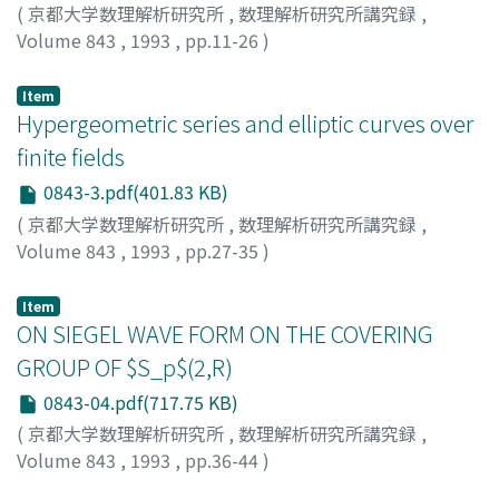
(
京都大学数理解析研究所
,
数理解析研究所講究録
,
Volume 843
,
1993
,
pp.11-26
)
斉藤, 毅
;
SAITO, Takeshi
;
サイトウ, タケシ
Item
Hypergeometric series and elliptic curves over
finite fields
0843-3.pdf(401.83 KB)
(
京都大学数理解析研究所
,
数理解析研究所講究録
,
Volume 843
,
1993
,
pp.27-35
)
小池, 正夫
;
Koike, Masao
;
コイケ, マサオ
Item
ON SIEGEL WAVE FORM ON THE COVERING
GROUP OF $S_p$(2,R)
0843-04.pdf(717.75 KB)
(
京都大学数理解析研究所
,
数理解析研究所講究録
,
Volume 843
,
1993
,
pp.36-44
)
NIWA, SHINJI
;
丹羽, 伸二
;
ニワ, シンジ