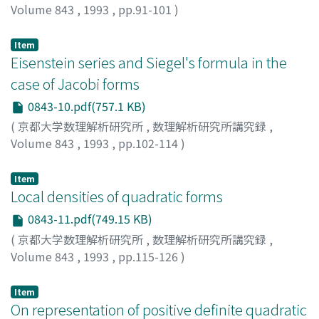
Volume 843
,
1993
,
pp.91-101
)
佐藤, 文広
;
Sato, Fumihiro
;
サトウ, フミヒロ
Item
Eisenstein series and Siegel's formula in the
case of Jacobi forms
0843-10.pdf(757.1 KB)
(
京都大学数理解析研究所
,
数理解析研究所講究録
,
Volume 843
,
1993
,
pp.102-114
)
荒川, 恒男
;
Arakawa, Tsuneo
;
アラカワ, ツネオ
Item
Local densities of quadratic forms
0843-11.pdf(749.15 KB)
(
京都大学数理解析研究所
,
数理解析研究所講究録
,
Volume 843
,
1993
,
pp.115-126
)
桂田, 英典
;
Katsurada, Hidenori
;
カツラダ, ヒデノリ
Item
On representation of positive definite quadratic