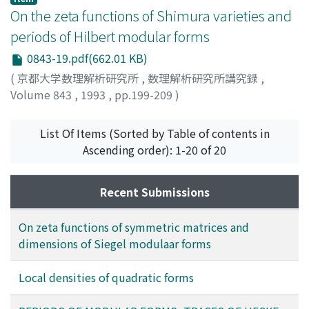
On the zeta functions of Shimura varieties and
periods of Hilbert modular forms
0843-19.pdf(662.01 KB)
(
京都大学数理解析研究所
,
数理解析研究所講究録
,
Volume 843
,
1993
,
pp.199-209
)
吉田, 敬之
;
Yoshida, Hiroyuki
;
ヨシダ, ヒロユキ
List Of Items (Sorted by Table of contents in
Ascending order): 1-20 of 20
Recent Submissions
On zeta functions of symmetric matrices and
dimensions of Siegel modulaar forms
Local densities of quadratic forms