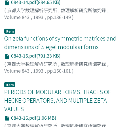
0843-14.pdf(884.65 KB)
(
京都大学数理解析研究所
,
数理解析研究所講究録
,
Volume 843
,
1993
,
pp.136-149
)
佐武, 一郎
;
Satake, Ichiro
;
サタケ, イチロウ
Item
On zeta functions of symmetric matrices and
dimensions of Siegel modulaar forms
0843-15.pdf(791.23 KB)
(
京都大学数理解析研究所
,
数理解析研究所講究録
,
Volume 843
,
1993
,
pp.150-161
)
伊吹山, 知義
;
齋藤, 裕
;
Ibukiyama, Tomoyoshi
;
Saito,
Hiroshi
;
イブキヤマ, トモヨシ
;
サイトウ, ヒロシ
Item
PERIODS OF MODULAR FORMS, TRACES OF
HECKE OPERATORS, AND MULTIPLE ZETA
VALUES
0843-16.pdf(1.06 MB)
(
京都大学数理解析研究所
,
数理解析研究所講究録
,