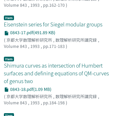
Volume 843
,
1993
,
pp.162-170
)
ZAGIER, DON
Item
Eisenstein series for Siegel modular groups
0843-17.pdf(491.89 KB)
(
京都大学数理解析研究所
,
数理解析研究所講究録
,
Volume 843
,
1993
,
pp.171-183
)
水本, 信一郎
;
Mizumoto, Shin-ichiro
;
ミズモト, シンイチ
ロウ
Item
Shimura curves as intersection of Humbert
surfaces and defining equations of QM-curves
of genus two
0843-18.pdf(1.09 MB)
(
京都大学数理解析研究所
,
数理解析研究所講究録
,
Volume 843
,
1993
,
pp.184-198
)
HASHIMOTO, Ki-ichiro
;
MURABAYASHI, Naoki
;
橋本, 喜
一朗
;
村林, 直樹
;
ハシモト, キイチロウ
;
ムラバヤシ, ナオキ
Item