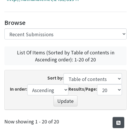
Access Statistics
Library Network
Browse
List Of Items (Sorted by Table of contents in
Ascending order): 1-20 of 20
Sort by:
In order:
Results/Page:
Update
Recent Submissions
Now showing
1 - 20 of 20