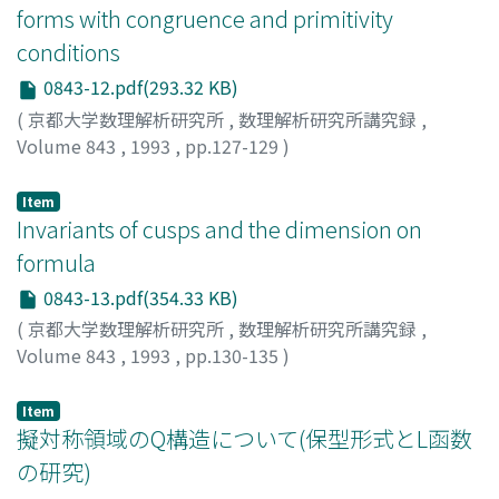
forms with congruence and primitivity
conditions
0843-12.pdf(293.32 KB)
(
京都大学数理解析研究所
,
数理解析研究所講究録
,
Volume 843
,
1993
,
pp.127-129
)
北岡, 良之
;
KITAOKA, YOSHIYUKI
;
キタオカ, ヨシユキ
Item
Invariants of cusps and the dimension on
formula
0843-13.pdf(354.33 KB)
(
京都大学数理解析研究所
,
数理解析研究所講究録
,
Volume 843
,
1993
,
pp.130-135
)
尾形, 庄悦
;
Ogata, Shoetsu
;
オガタ, ショウエツ
Item
擬対称領域のQ構造について(保型形式とL函数
の研究)