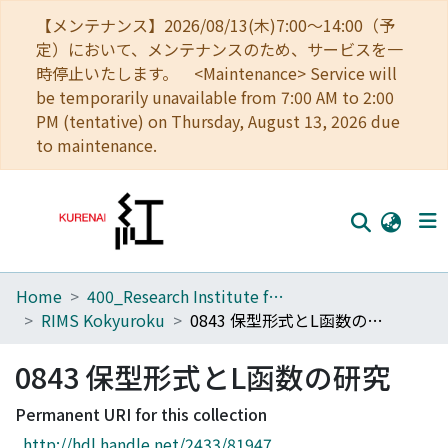
【メンテナンス】2026/08/13(木)7:00～14:00（予
定）において、メンテナンスのため、サービスを一
時停止いたします。 <Maintenance> Service will
be temporarily unavailable from 7:00 AM to 2:00
PM (tentative) on Thursday, August 13, 2026 due
to maintenance.
Home
400_Research Institute for Mathematical Sciences
Home
RIMS Kokyuroku
0843 保型形式とL函数の研究
Communities
0843 保型形式とL函数の研究
Browse
Permanent URI for this collection
Download Ranking
http://hdl.handle.net/2433/81947