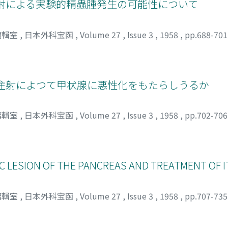
睾丸内注射による実験的精蟲腫発生の可能性について
編輯室
,
日本外科宝函
,
Volume 27
,
Issue 3
,
1958
,
pp.688-70
甲状腺内注射によつて甲状腺に悪性化をもたらしうるか
編輯室
,
日本外科宝函
,
Volume 27
,
Issue 3
,
1958
,
pp.702-70
 LESION OF THE PANCREAS AND TREATMENT OF I
編輯室
,
日本外科宝函
,
Volume 27
,
Issue 3
,
1958
,
pp.707-73