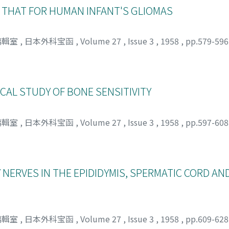
 THAT FOR HUMAN INFANT'S GLIOMAS
編輯室
,
日本外科宝函
,
Volume 27
,
Issue 3
,
1958
,
pp.579-59
AL STUDY OF BONE SENSITIVITY
編輯室
,
日本外科宝函
,
Volume 27
,
Issue 3
,
1958
,
pp.597-60
 NERVES IN THE EPIDIDYMIS, SPERMATIC CORD A
編輯室
,
日本外科宝函
,
Volume 27
,
Issue 3
,
1958
,
pp.609-62