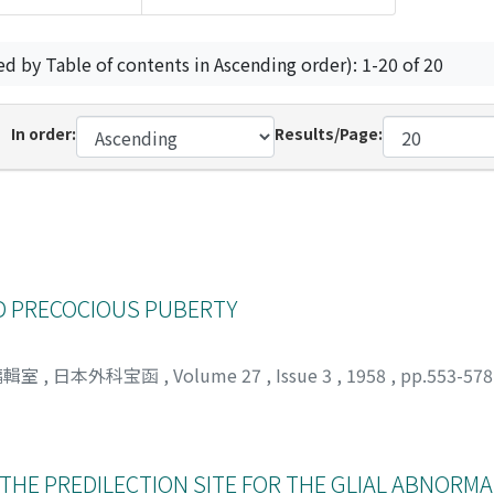
ed by Table of contents in Ascending order): 1-20 of 20
In order:
Results/Page:
D PRECOCIOUS PUBERTY
編輯室
,
日本外科宝函
,
Volume 27
,
Issue 3
,
1958
,
pp.553-57
THE PREDILECTION SITE FOR THE GLIAL ABNORMAL