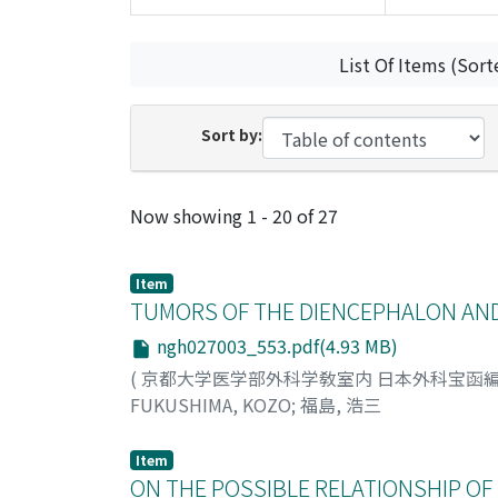
List Of Items (Sort
Sort by:
Recent Submissions
Now showing
1 - 20 of 27
Item
TUMORS OF THE DIENCEPHALON AN
ngh027003_553.pdf(4.93 MB)
(
京都大学医学部外科学敎室内 日本外科宝函
FUKUSHIMA, KOZO
;
福島, 浩三
Item
ON THE POSSIBLE RELATIONSHIP OF 