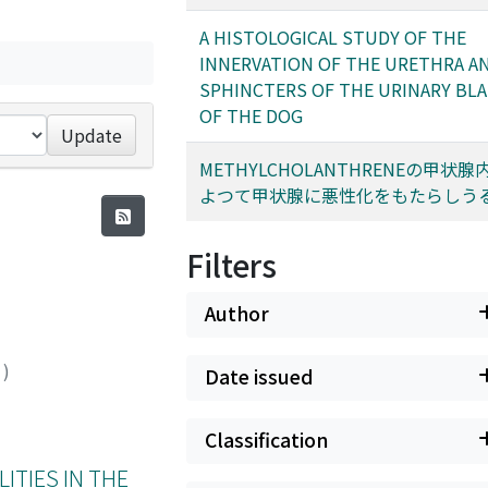
A HISTOLOGICAL STUDY OF THE
INNERVATION OF THE URETHRA A
SPHINCTERS OF THE URINARY BL
OF THE DOG
Update
METHYLCHOLANTHRENEの甲状
よつて甲状腺に悪性化をもたらしう
Filters
Author
8
)
Date issued
Classification
ITIES IN THE