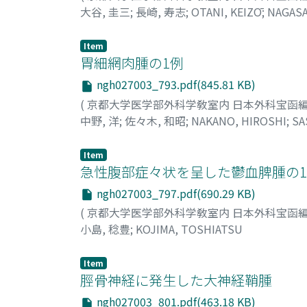
大谷, 圭三
;
長崎, 寿志
;
OTANI, KEIZŌ
;
NAGASA
Item
胃細網肉腫の1例
ngh027003_793.pdf(845.81 KB)
(
京都大学医学部外科学敎室内 日本外科宝函
中野, 洋
;
佐々木, 和昭
;
NAKANO, HIROSHI
;
SA
Item
急性腹部症々状を呈した鬱血脾腫の
ngh027003_797.pdf(690.29 KB)
(
京都大学医学部外科学敎室内 日本外科宝函
小島, 稔豊
;
KOJIMA, TOSHIATSU
Item
脛骨神経に発生した大神経鞘腫
ngh027003_801.pdf(463.18 KB)