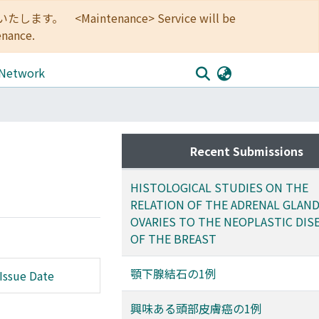
<Maintenance> Service will be
enance.
 Network
Recent Submissions
HISTOLOGICAL STUDIES ON THE
RELATION OF THE ADRENAL GLAN
OVARIES TO THE NEOPLASTIC DIS
OF THE BREAST
顎下腺結石の1例
Issue Date
興味ある頭部皮膚癌の1例