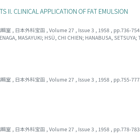
 II. CLINICAL APPLICATION OF FAT EMULSION
編輯室
,
日本外科宝函
,
Volume 27
,
Issue 3
,
1958
,
pp.736-75
ENAGA, MASAYUKI
;
HSÜ, CHI CHIEN
;
HANABUSA, SETSUYA
;
E, TAKAYOSHI
編輯室
,
日本外科宝函
,
Volume 27
,
Issue 3
,
1958
,
pp.755-77
編輯室
,
日本外科宝函
,
Volume 27
,
Issue 3
,
1958
,
pp.778-78