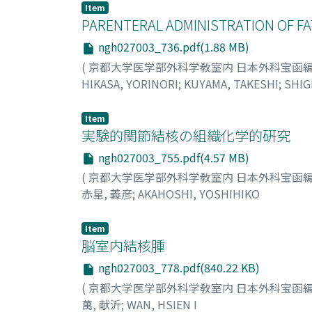
Item
PARENTERAL ADMINISTRATION OF FATS
ngh027003_736.pdf(1.88 MB)
(
京都大学医学部外科学敎室内 日本外科宝函
HIKASA, YORINORI
;
KUYAMA, TAKESHI
;
SHIG
MATSUDA, SUSUMU
;
ONISHI, HIROMU
;
TOB
Item
実験的関節結核の組織化学的硏究
ngh027003_755.pdf(4.57 MB)
(
京都大学医学部外科学敎室内 日本外科宝函
赤星, 義彦
;
AKAHOSHI, YOSHIHIKO
Item
脳室内結核腫
ngh027003_778.pdf(840.22 KB)
(
京都大学医学部外科学敎室内 日本外科宝函
萬, 献沂
;
WAN, HSIEN I