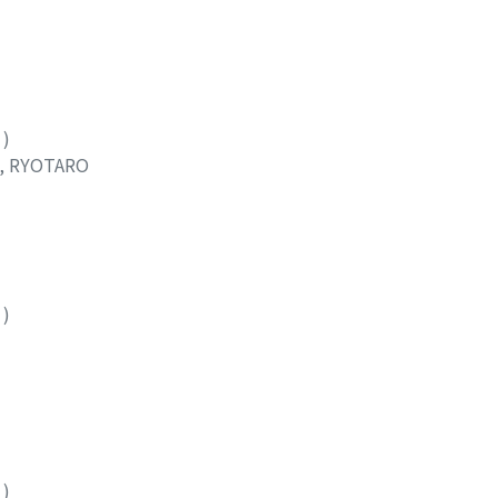
8
)
, RYOTARO
9
)
2
)