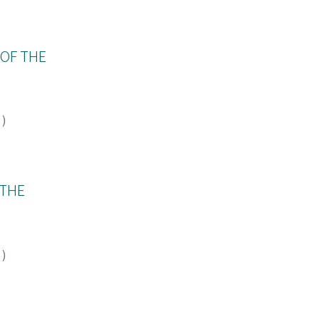
 OF THE
9
)
 THE
7
)