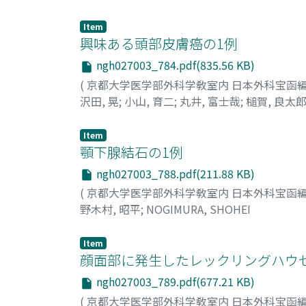
Item
興味ある頭部皮膚癌の1例
ngh027003_784.pdf(835.56 KB)
(
京都大学医学部外科学敎室内 日本外科宝函
沢田, 晃
;
小山, 育二
;
丸井, 富士哉
;
槌賀, 良太
Item
顎下腺結石の1例
ngh027003_788.pdf(211.88 KB)
(
京都大学医学部外科学敎室内 日本外科宝函
野木村, 昭平
;
NOGIMURA, SHOHEI
Item
顔面部に発生したレックリングハウ
ngh027003_789.pdf(677.21 KB)
(
京都大学医学部外科学敎室内 日本外科宝函