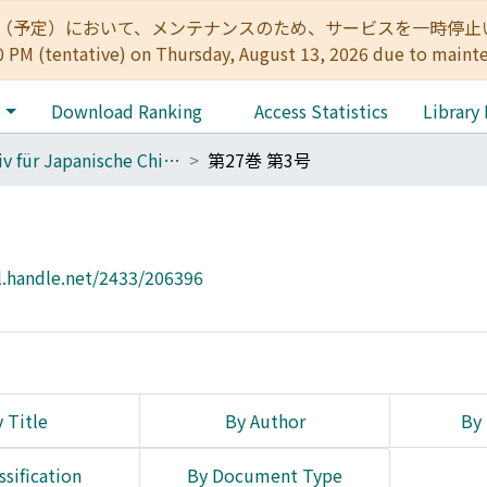
:00（予定）において、メンテナンスのため、サービスを一時停止いたします。 
0 PM (tentative) on Thursday, August 13, 2026 due to maint
e
Download Ranking
Access Statistics
Library
Archiv für Japanische Chirurgie
第27巻 第3号
l.handle.net/2433/206396
 Title
By Author
By 
ssification
By Document Type