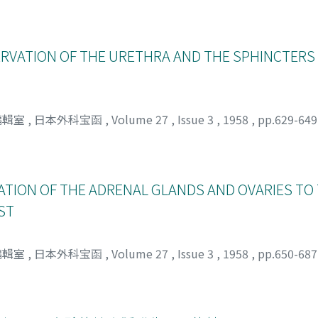
ERVATION OF THE URETHRA AND THE SPHINCTERS
編輯室
,
日本外科宝函
,
Volume 27
,
Issue 3
,
1958
,
pp.629-64
ATION OF THE ADRENAL GLANDS AND OVARIES TO
ST
編輯室
,
日本外科宝函
,
Volume 27
,
Issue 3
,
1958
,
pp.650-68