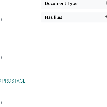
Document Type
Has files
6
)
8
)
ND PROSTAGE
8
)