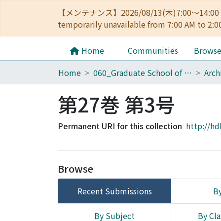
【メンテナンス】2026/08/13(木)7:00～14
temporarily unavailable from 7:00 AM to 2:0
Home
Communities
Brows
Home
060_Graduate School of Medicine
第27巻 第3号
Permanent URI for this collection
http://hd
Browse
Recent Submissions
By
By Subject
By Cla