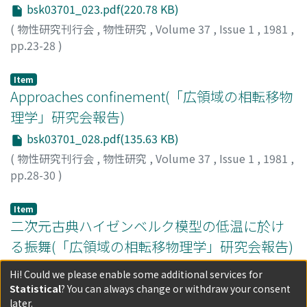
bsk03701_023.pdf(220.78 KB)
(
物性研究刊行会
,
物性研究
,
Volume 37
,
Issue 1
,
1981
,
pp.23-28
)
井町, 昌弘
;
Imachi, Masahiro
;
イマチ, マサヒロ
Item
Approaches confinement(「広領域の相転移物
理学」研究会報告)
bsk03701_028.pdf(135.63 KB)
(
物性研究刊行会
,
物性研究
,
Volume 37
,
Issue 1
,
1981
,
pp.28-30
)
米谷, 民明
;
Yoneya, Tamiaki
;
ヨネヤ, タミアキ
Item
二次元古典ハイゼンベルク模型の低温に於け
る振舞(「広領域の相転移物理学」研究会報告)
bsk03701_030.pdf(109.04 KB)
Hi! Could we please enable some additional services for
(
物性研究刊行会
,
物性研究
,
Volume 37
,
Issue 1
,
1981
,
Statistical
? You can always change or withdraw your consent
pp.30-32
)
later.