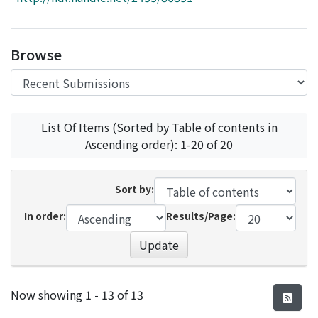
Access Statistics
Library Network
Browse
List Of Items (Sorted by Table of contents in
Ascending order): 1-20 of 20
Sort by:
In order:
Results/Page:
Update
Recent Submissions
Now showing
1 - 13 of 13