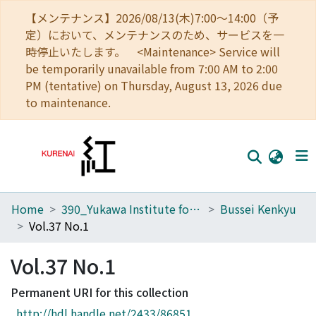
【メンテナンス】2026/08/13(木)7:00～14:00（予
定）において、メンテナンスのため、サービスを一
時停止いたします。 <Maintenance> Service will
be temporarily unavailable from 7:00 AM to 2:00
PM (tentative) on Thursday, August 13, 2026 due
to maintenance.
Home
390_Yukawa Institute for Theoretical Physics
Bussei Kenkyu
Home
Vol.37 No.1
Communities
Vol.37 No.1
Browse
Permanent URI for this collection
Download Ranking
http://hdl.handle.net/2433/86851