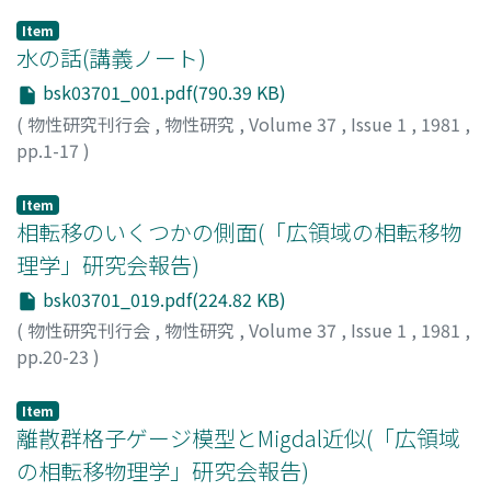
Item
水の話(講義ノート)
bsk03701_001.pdf(790.39 KB)
(
物性研究刊行会
,
物性研究
,
Volume 37
,
Issue 1
,
1981
,
pp.1-17
)
山本, 常信
;
Yamamoto, Tsunenobu
;
ヤマモト, ツネノブ
Item
相転移のいくつかの側面(「広領域の相転移物
理学」研究会報告)
bsk03701_019.pdf(224.82 KB)
(
物性研究刊行会
,
物性研究
,
Volume 37
,
Issue 1
,
1981
,
pp.20-23
)
鈴木, 増雄
;
Suzuki, Masuo
;
スズキ, マスオ
Item
離散群格子ゲージ模型とMigdal近似(「広領域
の相転移物理学」研究会報告)