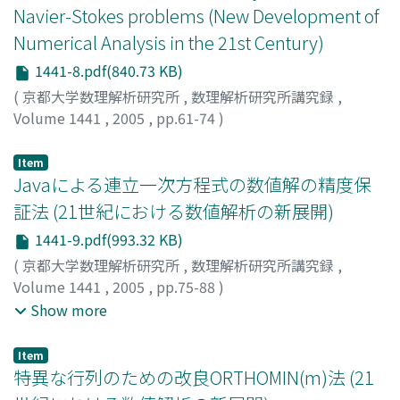
Navier-Stokes problems (New Development of
Numerical Analysis in the 21st Century)
1441-8.pdf(840.73 KB)
(
京都大学数理解析研究所
,
数理解析研究所講究録
,
Volume 1441
,
2005
,
pp.61-74
)
Nakao, Mitsuhiro T.
;
Nagatou, Kaori
;
Hashimoto, Kouji
;
中尾, 充宏
;
長藤, かおり
;
橋本, 弘治
Item
Javaによる連立一次方程式の数値解の精度保
証法 (21世紀における数値解析の新展開)
1441-9.pdf(993.32 KB)
(
京都大学数理解析研究所
,
数理解析研究所講究録
,
Volume 1441
,
2005
,
pp.75-88
)
尾崎, 克久
;
荻田, 武史
;
宮島, 信也
;
大石, 進一
;
Ozaki,
Show more
Katsuhisa
;
Ogita, Takeshi
;
Miyajima, Shinya
;
Oishi,
Shin'ichi
Item
特異な行列のための改良ORTHOMIN(m)法 (21