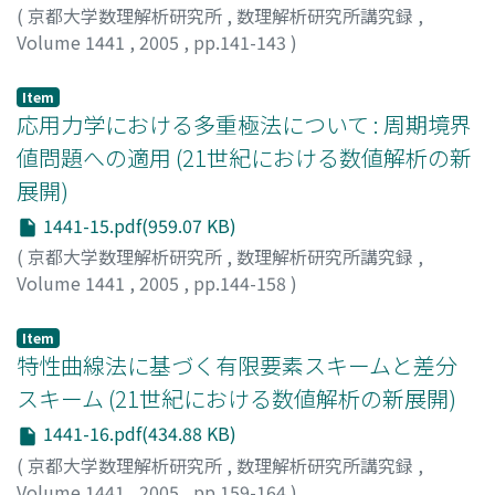
(
京都大学数理解析研究所
,
数理解析研究所講究録
,
Volume 1441
,
2005
,
pp.141-143
)
手塚, 集
;
Tezuka, Shu
Item
応用力学における多重極法について : 周期境界
値問題への適用 (21世紀における数値解析の新
展開)
1441-15.pdf(959.07 KB)
(
京都大学数理解析研究所
,
数理解析研究所講究録
,
Volume 1441
,
2005
,
pp.144-158
)
西村, 直志
;
Nishimura, Naoshi
Item
特性曲線法に基づく有限要素スキームと差分
スキーム (21世紀における数値解析の新展開)
1441-16.pdf(434.88 KB)
(
京都大学数理解析研究所
,
数理解析研究所講究録
,
Volume 1441
,
2005
,
pp.159-164
)