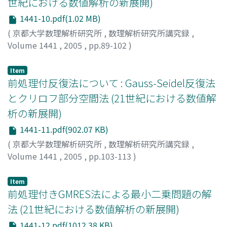
世紀における数値解析の新展開)
1441-10.pdf(1.02 MB)
(
京都大学数理解析研究所
,
数理解析研究所講究録
,
Volume 1441
,
2005
,
pp.89-102
)
阿部, 邦美
;
張, 紹良
;
Abe, Kuniyoshi
;
Zhang, Shao-Liang
Item
前処理付反復法について : Gauss-Seidel反復法
とクリロフ部分空間法 (21世紀における数値解
析の新展開)
1441-11.pdf(902.07 KB)
(
京都大学数理解析研究所
,
数理解析研究所講究録
,
Volume 1441
,
2005
,
pp.103-113
)
河野, 敏行
;
戸村, 健作
;
仁木, 滉
;
Kohno, Toshiyuki
;
Tomura, Kensaku
;
Niki, Hiroshi
Item
前処理付きGMRES法による最小二乗問題の解
法 (21世紀における数値解析の新展開)
1441-12.pdf(1012.38 KB)