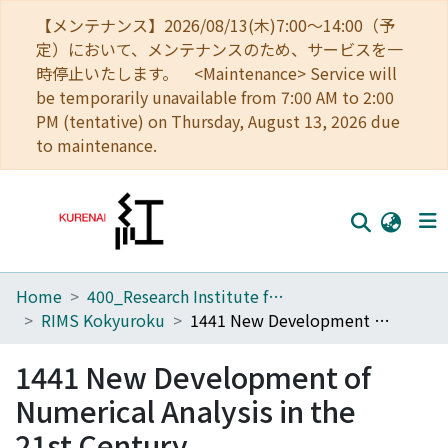
【メンテナンス】2026/08/13(木)7:00～14:00（予
定）において、メンテナンスのため、サービスを一
時停止いたします。 <Maintenance> Service will
be temporarily unavailable from 7:00 AM to 2:00
PM (tentative) on Thursday, August 13, 2026 due
to maintenance.
Home
400_Research Institute for Mathematical Sciences
Home
RIMS Kokyuroku
1441 New Development of Numerical Analysis in the 21st Century
Communities
1441 New Development of
Browse
Numerical Analysis in the
Download Ranking
21st Century