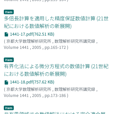
田端, 正久
;
野津, 裕史
;
Tabata, Masahisa
;
Notsu, Hirofumi
Item
多倍長計算を適用した精度保証数値計算 (21世
紀における数値解析の新展開)
1441-17.pdf(762.51 KB)
(
京都大学数理解析研究所
,
数理解析研究所講究録
,
Volume 1441
,
2005
,
pp.165-172
)
坂口, 秀雄
;
渡部, 善隆
;
今井, 仁司
;
Sakaguchi, Hideo
;
Watanabe, Yoshitaka
;
Imai, Hitoshi
Item
有界化法による微分方程式の数値計算 (21世紀
における数値解析の新展開)
1441-18.pdf(757.62 KB)
(
京都大学数理解析研究所
,
数理解析研究所講究録
,
Volume 1441
,
2005
,
pp.173-186
)
今井, 仁司
;
Imai, Hitoshi
Item