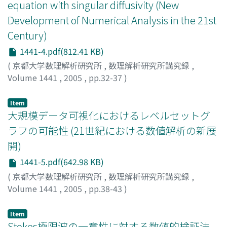
equation with singular diffusivity (New
Development of Numerical Analysis in the 21st
Century)
1441-4.pdf(812.41 KB)
(
京都大学数理解析研究所
,
数理解析研究所講究録
,
Volume 1441
,
2005
,
pp.32-37
)
Kobayashi, Ryo
;
Warren, James A.
;
小林, 亮
Item
大規模データ可視化におけるレベルセットグ
ラフの可能性 (21世紀における数値解析の新展
開)
1441-5.pdf(642.98 KB)
(
京都大学数理解析研究所
,
数理解析研究所講究録
,
Volume 1441
,
2005
,
pp.38-43
)
藤代, 一成
;
高橋, 成雄
;
竹島, 由里子
;
Fujishiro, Issei
;
Takahashi, Shigeo
;
Takeshima, Yuriko
Item
Stokes極限波の一意性に対する数値的検証法