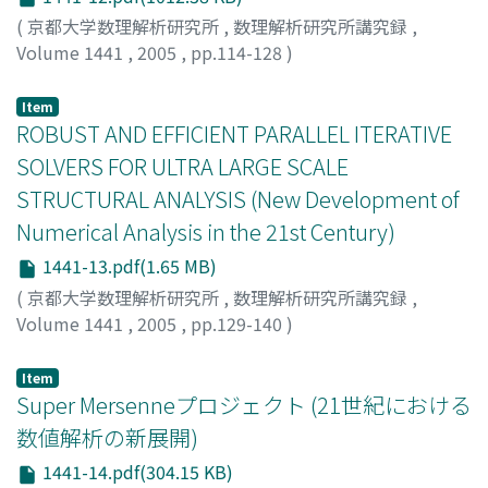
(
京都大学数理解析研究所
,
数理解析研究所講究録
,
Volume 1441
,
2005
,
pp.114-128
)
速水, 謙
;
伊藤, 徳史
;
Hayami, Ken
;
Ito, Tokushi
Item
ROBUST AND EFFICIENT PARALLEL ITERATIVE
SOLVERS FOR ULTRA LARGE SCALE
STRUCTURAL ANALYSIS (New Development of
Numerical Analysis in the 21st Century)
1441-13.pdf(1.65 MB)
(
京都大学数理解析研究所
,
数理解析研究所講究録
,
Volume 1441
,
2005
,
pp.129-140
)
Yoshimura, Shinobu
;
Shioya, Ryuji
;
Ogino, Masao
;
吉村,
忍
;
塩谷, 隆二
;
荻野, 正雄
Item
Super Mersenneプロジェクト (21世紀における
数値解析の新展開)
1441-14.pdf(304.15 KB)