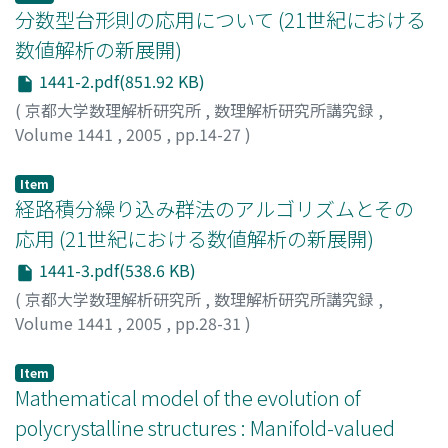
分数型台形則の応用について (21世紀における
数値解析の新展開)
1441-2.pdf(851.92 KB)
(
京都大学数理解析研究所
,
数理解析研究所講究録
,
Volume 1441
,
2005
,
pp.14-27
)
小藤, 俊幸
;
Koto, Toshiyuki
Item
経路積分繰り込み群法のアルゴリズムとその
応用 (21世紀における数値解析の新展開)
1441-3.pdf(538.6 KB)
(
京都大学数理解析研究所
,
数理解析研究所講究録
,
Volume 1441
,
2005
,
pp.28-31
)
渡辺, 真仁
;
Watanabe, Shinji
Item
Mathematical model of the evolution of
polycrystalline structures : Manifold-valued