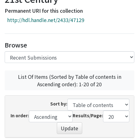
Access Statistics
Permanent URI for this collection
Library Network
http://hdl.handle.net/2433/47129
Browse
List Of Items (Sorted by Table of contents in
Ascending order): 1-20 of 20
Sort by:
In order:
Results/Page:
Update