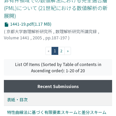
非有界領域での数値解法における完全適合層
(PML)について (21世紀における数値解析の新
展開)
1441-19.pdf(1.17 MB)
(
京都大学数理解析研究所
,
数理解析研究所講究録
,
Volume 1441
,
2005
,
pp.187-197
)
加古, 孝
;
大井, 祥栄
;
Kako, Takashi
;
Ohi, Yoshiharu
(current)
«
1
2
»
List Of Items (Sorted by Table of contents in
Ascending order): 1-20 of 20
Recent Submissions
表紙・目次
特性曲線法に基づく有限要素スキームと差分スキーム