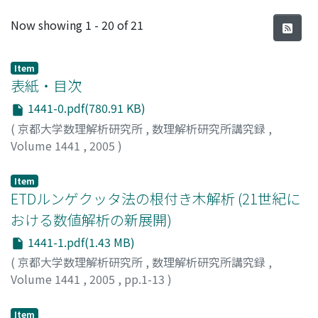
Recent Submissions
Now showing
1 - 20 of 21
Item
表紙・目次
1441-0.pdf(780.91 KB)
(
京都大学数理解析研究所
,
数理解析研究所講究録
,
Volume 1441
,
2005
)
Item
ETDルンゲクッタ法の根付き木解析 (21世紀に
おける数値解析の新展開)
1441-1.pdf(1.43 MB)
(
京都大学数理解析研究所
,
数理解析研究所講究録
,
Volume 1441
,
2005
,
pp.1-13
)
小碇, 創司
;
Koikari, Souji
Item