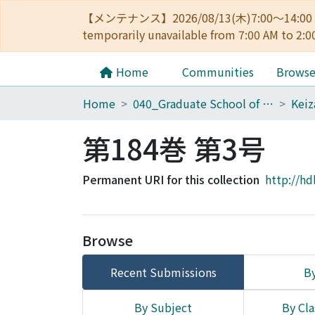
【メンテナンス】2026/08/13(木)7:00～14
temporarily unavailable from 7:00 AM to 2:0
Home
Communities
Brows
Home
040_Graduate School of Economics
第184巻 第3号
Permanent URI for this collection
http://hd
Browse
Recent Submissions
By
By Subject
By Cla