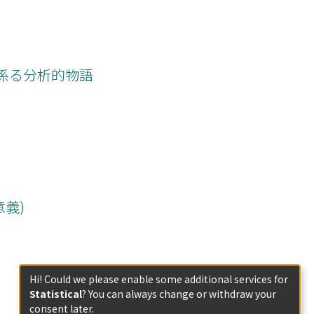
係る分析的物語
意義)
Hi! Could we please enable some additional services for
Statistical
? You can always change or withdraw your
consent later.