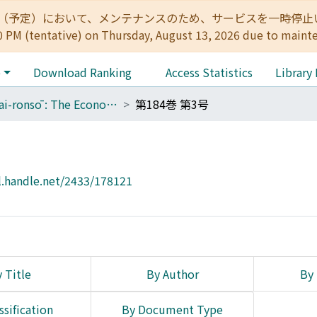
:00（予定）において、メンテナンスのため、サービスを一時停止いたします。 
0 PM (tentative) on Thursday, August 13, 2026 due to maint
e
Download Ranking
Access Statistics
Library
Keizai-ronsō : The Economic Review
第184巻 第3号
l.handle.net/2433/178121
 Title
By Author
By 
ssification
By Document Type