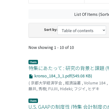
List Of Items (Sort
Sort by:
Recent Submissions
Now showing
1 - 10 of 10
Item
特集にあたって : 研究の背景と課題 
kronso_184_3_1.pdf(549.08 KB)
(
京都大学経済学会
,
經濟論叢
,
Volume 184
,
藤井, 秀樹
;
FUJII, Hideki
;
フジイ, ヒデキ
Item
U.S. GAAPの制度性 (特集 会計制