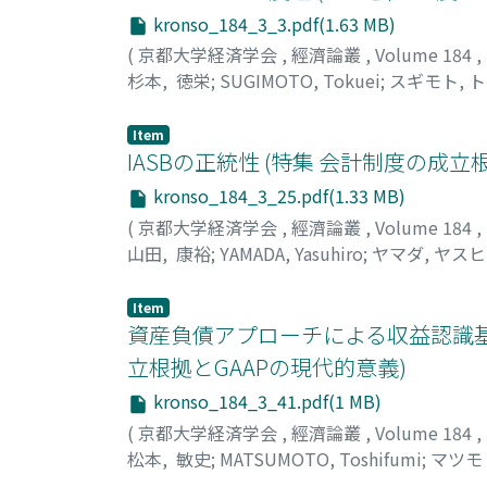
kronso_184_3_3.pdf(1.63 MB)
(
京都大学経済学会
,
經濟論叢
,
Volume 184
,
杉本, 徳栄
;
SUGIMOTO, Tokuei
;
スギモト, 
Item
IASBの正統性 (特集 会計制度の成立
kronso_184_3_25.pdf(1.33 MB)
(
京都大学経済学会
,
經濟論叢
,
Volume 184
,
山田, 康裕
;
YAMADA, Yasuhiro
;
ヤマダ, ヤス
Item
資産負債アプローチによる収益認識基準
立根拠とGAAPの現代的意義)
kronso_184_3_41.pdf(1 MB)
(
京都大学経済学会
,
經濟論叢
,
Volume 184
,
松本, 敏史
;
MATSUMOTO, Toshifumi
;
マツモ