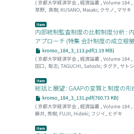
(
京都大学経済学会
,
經濟論叢
,
Volume 184
,
草野, 真樹
;
KUSANO, Masaki
;
クサノ, マサキ
Item
内部統制監査制度の比較制度分析 :
アプローチ (特集 会計制度の成立根拠
kronso_184_3_113.pdf(1.19 MB)
(
京都大学経済学会
,
經濟論叢
,
Volume 184
,
田口, 聡志
;
TAGUCHI, Satoshi
;
タグチ, サト
Item
総括と展望 : GAAPの変質と制度の
kronso_184_3_131.pdf(760.73 KB)
(
京都大学経済学会
,
經濟論叢
,
Volume 184
,
藤井, 秀樹
;
FUJII, Hideki
;
フジイ, ヒデキ
Item