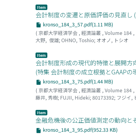
Item
会計制度の変遷と原価評価の見直し (
kronso_184_3_57.pdf(1.11 MB)
(
京都大学経済学会
,
經濟論叢
,
Volume 184
,
大野, 俊雄
;
OHNO, Toshio
;
オオノ, トシオ
Item
会計制度形成の現代的特徴と展開方向
(特集 会計制度の成立根拠とGAAPの
kronso_184_3_75.pdf(1.44 MB)
(
京都大学経済学会
,
經濟論叢
,
Volume 184
,
藤井, 秀樹
;
FUJII, Hideki
;
80173392
;
フジイ,
Item
金融危機後の公正価値測定の動向とその
kronso_184_3_95.pdf(952.33 KB)