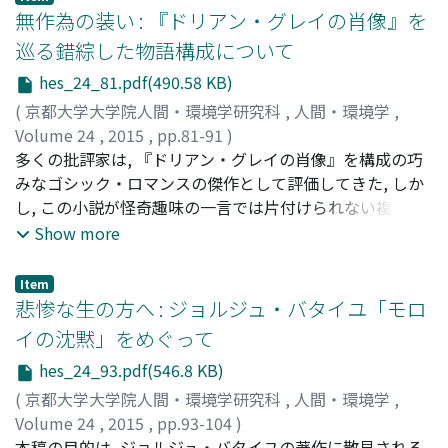
くことで, スクリューボール・コメディを総括してみせた
って再発見された. しかし, 彼らの批評は, 男性同士の絆の
無作為の装い : 『ドリアン・グレイの肖像』を
といえる.
表象を木下自身の同性愛的傾向にただちに結びつけて考え
巡る錯綜した物語構成について
る傾向があり, 映画テクストにおいて男性同士の親密さが
hes_24_81.pdf(490.58 KB)
いかに描かれているかが十分に検討されていない. 本稿は,
異性愛規範を脱構築するクィア映画理論を参照しつつ,
(
京都大学大学院人間・環境学研究科
,
人間・環境学
,
『海の花火』のテクストにいま一度目を向け, 男性間にお
Volume 24
,
2015
,
pp.81-91
)
ける切り返し編集と男女間における切り返し編集との問に
吉岡, 宏
多くの批評家は, 『ドリアン・グレイの肖像』を構成の巧
;
Yoshioka, Hiroshi
;
ヨシオカ, ヒロシ
見られる差異を考慮に入れた分析を行なう. 男性間の親密
みなゴシック・ロマンスの傑作として評価してきた, しか
性表象に対するテクスト分析を通して, 作品内, ひいては日
し, この小説が怪奇趣味の一言では片付けられない複雑な
本映画史におけるその意味を解明する.
問題を抱えているというのも事実である.実際, 本作は, 怪
Show more
奇趣昧以外にもロマン主義, リアリズム, 自然主義など無数
の文学ジャンルを内包している.さらに, 人間関係の描写に
Item
も事欠かないわけであるが, どの出来事も誰の思想も十分
悲惨な生の方へ : ジョルジュ・バタイユ「モロ
に展開するようには構成されていないため, いかなる主題
イの沈黙」をめぐって
も深く掘り下げられることがなく、読者は、この小説のど
hes_24_93.pdf(546.8 KB)
こに軸を置いてよいのかがわからなくなる, なぜワイルド
は, このように支離減裂と思われても致し方ない物語を書
(
京都大学大学院人間・環境学研究科
,
人間・環境学
,
く必要があったのか, 読者を混乱に陥れる要困が『ドリア
Volume 24
,
2015
,
pp.93-104
)
ン・グレイの肖像』に添えられた序文にあること, 並びに,
井岡, 詩子
本稿の目的は, ジョルジュ・バタイユの著作に散見される
;
Ioka, Utako
;
イオカ, ウタコ