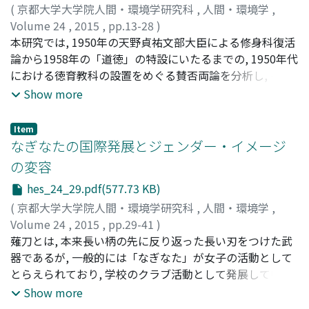
(
京都大学大学院人間・環境学研究科
,
人間・環境学
,
Volume 24
,
2015
,
pp.13-28
)
佟, 占新
本研究では, 1950年の天野貞祐文部大臣による修身科復活
;
Tong, Zhansin
;
トウ, センシン
論から1958年の「道徳」の特設にいたるまでの, 1950年代
における徳育教科の設置をめぐる賛否両論を分析し, その
共通した特徴として, 修身科復活への反対と全面主義道徳
Show more
教育への擁護が挙げられることを指摘した. そして, このよ
うな議論が登場した背景には, 予どものしつけをしようと
Item
する国民の道徳教育の要求と国民の愛国心を涵養しようと
なぎなたの国際発展とジェンダー・イメージ
する政府の道徳教育の要求が共に高まり, しかも双方とも
の変容
それを学校教育に求めた点で一致したことを明らかにし
hes_24_29.pdf(577.73 KB)
た. そして, これらの道徳教育の要求によって, 道徳教科の
設置を求める機運が高まり, 「道徳」が設置されたことを
(
京都大学大学院人間・環境学研究科
,
人間・環境学
,
明らかにした.
Volume 24
,
2015
,
pp.29-41
)
ベレック, クロエ
薙刀とは, 本来長い柄の先に反り返った長い刃をつけた武
;
Bellec, Chloé
器であるが, 一般的には「なぎなた」が女子の活動として
とらえられており, 学校のクラブ活動として発展している.
日本全国で盛んに行われているが, 国際的には1990に国際
Show more
なぎなた連盟が発足し, 現在は１４ヶ国が加盟している. な