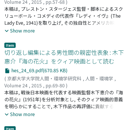
稿の目的である.
Volume 24
,
2015
,
pp.57-68
)
有森, 由紀子
本稿は, プレストン・スタージェス監督・脚本によるスク
;
Arimori, Yukiko
;
アリモリ, ユキコ
リューボール・コメディの代表作『レディ・イヴ』(The
Lady Eve, 1941)を取り上げ, その独自性とアメリカ映画史
における重要性を明らかにする, 本作は, 主演俳優(ヘンリ
Show more
ー・フォンダとバーバラ・スタンウィック)のスター・ペ
ルソナへの自己誉及性を伴った, 「無垢なアダム」として
Item
のヒーローと, 「堕ちたイヴ」としてのヒロインの問で繰
切り返し編集による男性間の親密性表象 : 木下
り広げられる恋愛バトルを描く. 無垢に固執するヒーロー
惠介『海の花火』をクィア映画として読む
は, ヒロインに対する絶対的な優位性を保持し, 自身の理想
hes_24_69.pdf(670.85 KB)
とする「無垢なイヴ」であることを彼女に強いる. それは,
彼女のアイデンティティの分裂と増殖, 反復構造を伴った
(
京都大学大学院人間・環境学研究科
,
人間・環境学
,
終わりなき恋愛バトルをもたらす, この特異性は, ジャンル
Volume 24
,
2015
,
pp.69-80
)
が衰退に向かうにつれてより極端な形で他のスタージェス
久保, 豊
本稿は, 戦後日本映画を代表する映画監督木下恵介の『海
;
Kubo, Yutaka
;
クボ, ユタカ
作品に引き継がれる. 『殺人幻想曲』(Unfaithfully Yours,
の花火』(1951年)を分析対象とし, そのクィア映画的意義
1948)のヒロインは夫に殺される可能性さえあり, 恋愛バ
を明らかにすることで, 木下作品の再評価に貢献すること
トルの幸福な帰結となるべき結婚生活は恐ろしいものとな
を目指すものである. 『海の花火』は, 木下研究において長
Show more
るのである. スタージェスは, 1940-50年代に隆盛したフィ
年低い評価に甘んじてきた作品であるが, 男性主人公と少
ルム・ノワールにも通じる特異性を備えた恋愛バトルを描
年との絆に注目した映画評論家石原郁子や長部日出雄によ
Item