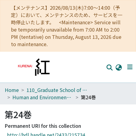
【メンテナンス】2026/08/13(木)7:00～14:00（予
定）において、メンテナンスのため、サービスを一
時停止いたします。 <Maintenance> Service will
be temporarily unavailable from 7:00 AM to 2:00
PM (tentative) on Thursday, August 13, 2026 due
to maintenance.
Home
110_Graduate School of Human and Environmental Studies
Home
Human and Environmental Studies
第24巻
Communities
第24巻
Browse
Permanent URI for this collection
Download Ranking
http://hdl.handle.net/2433/215734