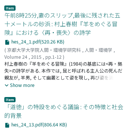
Item
午前8時25分,妻のスリップ,最後に残された五
十メートルの砂浜 : 村上春樹『羊をめぐる冒
険』における〈再・喪失〉の詩学
hes_24_1.pdf(520.26 KB)
(
京都大学大学院人間・環境学研究科
,
人間・環境学
,
Volume 24
,
2015
,
pp.1-12
)
小島, 基洋
村上春樹の『羊をめぐる冒険』(1984)の基底には<再・拠
;
Kojima, Motohiro
;
コジマ, モトヒロ
失>の詩学がある. 本作では, 鼠と呼ばれる主人公の死んだ
親友が, 羊男, そして幽叢として姿を現し, 再び姿を消す.
また, 主人公の自殺した恋人が, 「誰とでも寝る女の子」,
Show more
「耳の女の子」として現れ, 前者は交通事故で死に, 後者は
突然, 主人公のもとを去る. さらに, <再・喪失>の詩学は登
Item
場人物だけなく, 物や場所にも適応される. 時計の停止が,
「道徳」の特設をめぐる議論 : その特徴と社会
鼠の<再・喪失>を, 再訪した海岸から立ち去ることが, 青
的背景
春の<再・喪央>を表してもいる.
hes_24_13.pdf(806.64 KB)