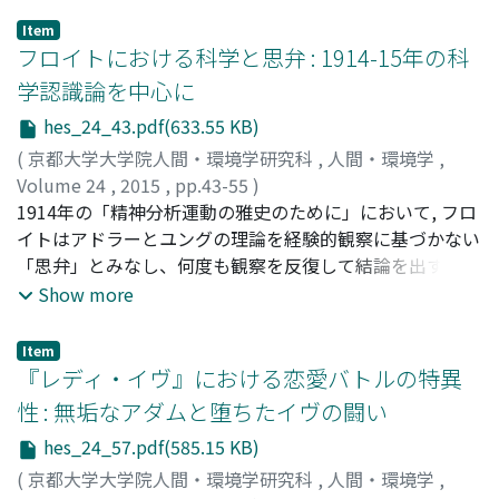
ぎなたは女子向けの武道として長い歴史を持っているた
Item
め. 日本においては女子のものとして認められており, なぎ
フロイトにおける科学と思弁 : 1914-15年の科
なたには女性的なイメージが存在している. そして1960年
学認識論を中心に
代と1970年代にアメリカ・台湾・ヨーロッパにおいてな
hes_24_43.pdf(633.55 KB)
ぎなたの稽占を始めたのも女性だった. ただ, 海外ではなぎ
なたが, 僧兵と武士が戦場で用いた武器としてのイメージ
(
京都大学大学院人間・環境学研究科
,
人間・環境学
,
を通じて普及したため, やがて男性に人気が高まり, 1990
Volume 24
,
2015
,
pp.43-55
)
年代以降, なぎなたの愛好者は男性のほうが多くなってい
井上, 卓也
1914年の「精神分析運動の雅史のために」において, フロ
;
Inoue, Takuya
;
イノウエ, タクヤ
る. 全日本なぎなた連盟はこの現象に対して, 反対を表明し
イトはアドラーとユングの理論を経験的観察に基づかない
ておらず, 男性のなぎなたを日本の伝統文化の活動として
「思弁」とみなし、何度も観察を反復して結論を出すこと
認め, 日本人男性にもなぎなたを奨励するようになってい
を遅らせる自身の科学的方法から区別している. フロイト
Show more
る. 本稿は, なぎなたの園際発展を通して, なぎなたのジェ
の方法論はさらに同年のの「ナルシシズムの導入にむけ
ンダー・イメージがどのように変化したのか明らかにし
て」, 翌年の「欲動と欲動運命」において定式化されるが,
Item
た.
そこでは彼自身の欲動二元論を保持するために, 精神分析
『レディ・イヴ』における恋愛バトルの特異
固有の経験に由来しない観念を導入し, 展開していくこと
性 : 無垢なアダムと堕ちたイヴの闘い
が正当化されてもいる. こうした動向が1910年代後半の公
hes_24_57.pdf(585.15 KB)
刊されなかった試みを経て, 「快原理の彼岸」(1920)にお
けるフロイト自身の思弁へ発展していくことを示すのが本
(
京都大学大学院人間・環境学研究科
,
人間・環境学
,