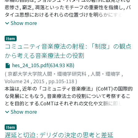
この序文と構造的に連関する各単への配慮がワイルド文学
悲惨さ, 窮乏, 凋落といったモチーフの重要性を指摘し, バ
のより良い理解につながることを, 本稿はあきらかにする.
タイユ思想におけるそれらの位置づけを明らかにすること
にある.その際, サミュエル・ベケットの小説『モロイ』に
Show more
寄せて書かれた書評「モロイの沈黙」(1951年)で描きださ
れるモロイや浮浪者という「悲惨な」形象を中心に, その
Item
ほかの近似する形象も考察の対象とした.バタイユが憧れ
コミュニティ音楽療法の射程 : 「制度」の観点
と恐怖の感惰とともに語るモロイや浮浪者の悲惨さとは,
から考える音楽療法士の役割
目的や結果に従属した行動の放棄の結果として生じる, こ
hes_24_105.pdf(634.93 KB)
れは『至高性』で描きだされる近現代社会での芸術家(あ
るいは作家)の落伍や窮乏と同様の構図において理解され
(
京都大学大学院人間・環境学研究科
,
人間・環境学
,
るものである.バタイユにとって芸術作品や文学作品をつ
Volume 24
,
2015
,
pp.105-118
)
くりだすことは, 非従属的な行為にほかならない, それゆ
嶋田, 久美
本論は, 近年の「コミュニティ音楽療法」(CoMT)の国際的
;
Shimada, Kumi
;
シマダ, クミ
え, 労働や理性という従属性へ傾いた近現代社会で非従属
な発展にともなう, 音楽療法士の役割について考祭するこ
的な芸術をおこなう作家や芸術家は社会的な落伍を余儀な
とを目的とする.CoMTはそれぞれの文化や文脈に即して展
くされるのである.バタイユはこのような悲惨さを文学の
開されるためその実践形態は実に様々だが, 多くの場合に
Show more
あり方に結びつけるとともに, 人間性と結びつけもする, 悲
おいて注目されるのは, 療法の場が地域社会へと拡張され
惨さが喚起する恐怖こそが, ひとびとを人間性(理性や叙述
ることで, 音楽療法士は地域での音楽活動の「ファシリテ
Item
など)へ駆り立てると言うのである, これは, ヘーゲル哲学
ーター」としての役割を担うようになるという点である.
遅延と切迫 : デリダの決定の思考と差延