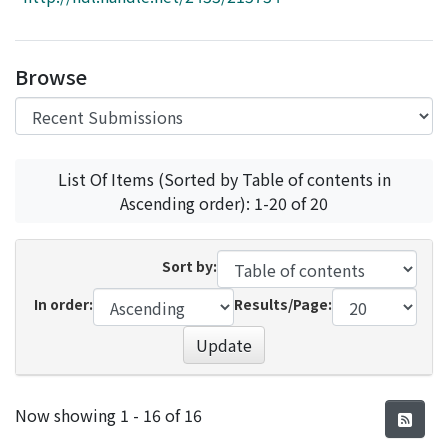
Access Statistics
Library Network
Browse
List Of Items (Sorted by Table of contents in
Ascending order): 1-20 of 20
Sort by:
In order:
Results/Page:
Update
Recent Submissions
Now showing
1 - 16 of 16