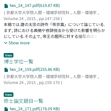
省教育・文化局に代表される政府機関と様々な非政府アク
hes_24_147.pdf(619.87 KB)
ターとが協力して行われた.ケネヂィ政権は, 教育外交を人
的資源の開発という「開発援助」という視点からだけでは
(
京都大学大学院人間・環境学研究科
,
人間・環境学
,
なく.将来のリーダーとなる留学生たちのアメリカ・イメ
Volume 24
,
2015
,
pp.147-158
)
ージの改論のための「広報外交」という視点からも見てお
張, 齡云
本稿では.唐の太宗の詩作「帝京篇」について論じている.
;
Chang, Ling-yun
;
チョウ, レイウン
り, アフリカ諸国の西側への取り込みのための長期的な戦
まず, 詩における典拠や修辞技法から受けた影響を明らか
略としてこの政策を実行していった.
にしている.その上で, 帝王の居所に対する描写のほか, 敗
治の理想としての徳化についても示されている.即ち帝王
Show more
がいる「空間」―宮殿での行事を初めに描き, 最後には封
禅の儀式に対する嚮往を示して作品を結んでいる.唐の太
Item
宗が作られた「帝京篇」では「帝王」の意識を持った彼の
博士学位一覧
権力の及ぶ空間での行い及び企望が示され, その空問を背
hes_24_159.pdf(255.86 KB)
景として志を述べている(述志).この空間と志向は帝王とし
(
京都大学大学院人間・環境学研究科
,
人間・環境学
,
ての身分がなければ経験できるものではない.それは題目
Volume 24
,
2015
,
pp.159-170
)
の「帝京」―「帝」の「京」と呼応している.
Item
修士論文題目一覧
hes_24_171.pdf(178.09 KB)