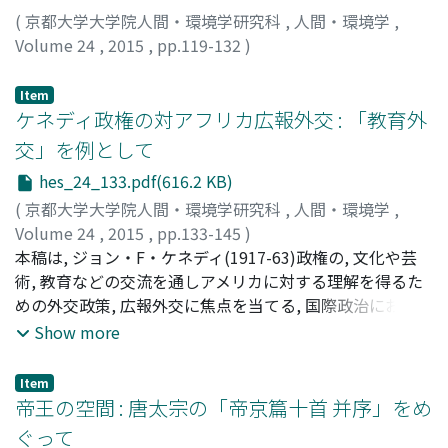
における死への不安にも認められる役割だ, また, 晩年の草
本論では, CoMTの実践における音楽療法士の役割に関す
(
京都大学大学院人間・環境学研究科
,
人間・環境学
,
稿「遊び」でバタイユは, ヘーゲル的な主人の形象を最終
る課題を, 「制度」という観点から検討し, 従来の音楽療法
Volume 24
,
2015
,
pp.119-132
)
的に窮乏者と呼んでいる, バタイユが主人としての至高な
が基本としてきた「治療者‐患者」という医療的な二者関
吉松, 覚
;
Yoshimatsu, Satoru
;
ヨシマツ, サトル
生にこそ意義を見出していたことに鑑みると、モロイや浮
係モデルの限界をいかに乗り越えうるかを考察する.結果
Item
浪者という悲惨な形象は至高な生の一側面でもあると解釈
として, 個人と集団や地域との連続性の回復と, 場によって
ケネディ政権の対アフリカ広報外交 : 「教育外
できる.さらにこのような悲惨さは, 非従属的な行為の結果
規定される音楽と人びととのあいだの関係性を硬直させな
交」を例として
としてだけでなく非従属的な行為そのものとして, 恍惚を
いための脱制度化の絶えざる実践が重要となる.
引き起こす「反抗(違反)」と等しい価値をもつと考えられ
hes_24_133.pdf(616.2 KB)
る.『ニーチェについて』のなかの「頂点と凋落」では, 凋
(
京都大学大学院人間・環境学研究科
,
人間・環境学
,
落した状態に留まるという選択に, そのような反抗として
Volume 24
,
2015
,
pp.133-145
)
の可能挫が見出されているのである, 以上を通して, 「悲惨
奥田, 俊介
本稿は, ジョン・F・ケネディ(1917-63)政権の, 文化や芸
;
Okuda, Shunsuke
;
オクダ, シュンスケ
な」生にたいするバタイユの評価を浮き彫りにした.
術, 教育などの交流を通しアメリカに対する理解を得るた
めの外交政策, 広報外交に焦点を当てる, 国際政治において
重要度を増し, ソ連も影響力を行使しつつあったアフリカ
Show more
に対し.アメリカはこの外交を通しどのように自陣営に組
み込もうとしたかということを, 留学生受け入れや現地で
Item
の教育援助などを行う「教育外交」という視角から開らか
帝王の空間 : 唐太宗の「帝京篇十首 并序」をめ
にするものである.この政権の対アフリカ教育外交は, 国務
ぐって