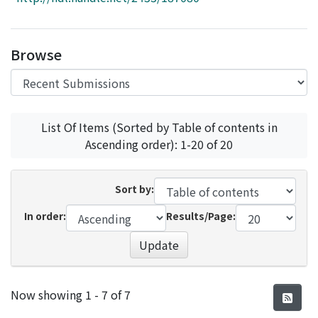
Access Statistics
Library Network
Browse
List Of Items (Sorted by Table of contents in
Ascending order): 1-20 of 20
Sort by:
In order:
Results/Page:
Update
Recent Submissions
Now showing
1 - 7 of 7