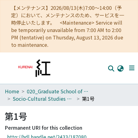
【メンテナンス】2026/08/13(木)7:00～14:00（予
定）において、メンテナンスのため、サービスを一
時停止いたします。 <Maintenance> Service will
be temporarily unavailable from 7:00 AM to 2:00
PM (tentative) on Thursday, August 13, 2026 due
to maintenance.
Home
020_Graduate School of Education
Home
Socio-Cultural Studies of Education
第1号
Communities
第1号
Browse
Permanent URI for this collection
Download Ranking
http://hdl.handle.net/2433/187080