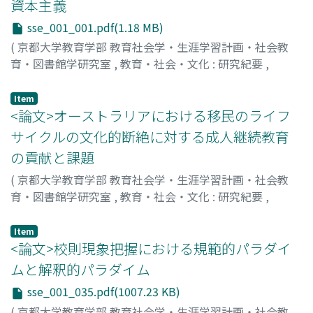
資本主義
sse_001_001.pdf(1.18 MB)
(
京都大学教育学部 教育社会学・生涯学習計画・社会教
育・図書館学研究室
,
教育・社会・文化 : 研究紀要
,
Volume 1
,
1994
,
pp.1-20
)
薬師院, 仁志
;
Yakushiin, Hitoshi
;
ヤクシイン, ヒトシ
Item
<論文>オーストラリアにおける移民のライフ
サイクルの文化的断絶に対する成人継続教育
の貢献と課題
(
京都大学教育学部 教育社会学・生涯学習計画・社会教
育・図書館学研究室
,
教育・社会・文化 : 研究紀要
,
Volume 1
,
1994
,
pp.21-33
)
中西, 直和
;
Nakanishi, Naokazu
;
ナカニシ, ナオカズ
Item
<論文>校則現象把握における規範的パラダイ
ムと解釈的パラダイム
sse_001_035.pdf(1007.23 KB)
(
京都大学教育学部 教育社会学・生涯学習計画・社会教