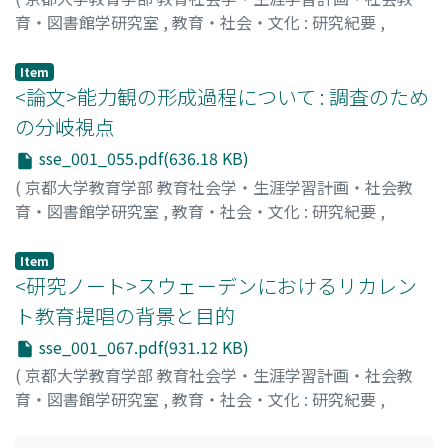
育・図書館学研究室
,
教育・社会・文化 : 研究紀要
,
Volume 1
,
1994
,
pp.35-54
)
石飛, 和彦
;
Ishitobi, Kazuhiko
;
イシトビ, カズヒコ
Item
<論文>能力観の形成過程について : 調査のため
の分岐視点
sse_001_055.pdf(636.18 KB)
(
京都大学教育学部 教育社会学・生涯学習計画・社会教
育・図書館学研究室
,
教育・社会・文化 : 研究紀要
,
Volume 1
,
1994
,
pp.55-66
)
河合, 淳子
;
Kawai, Junko
;
カワイ, ジュンコ
Item
<研究ノート>スウェーデンにおけるリカレン
ト教育提唱の背景と目的
sse_001_067.pdf(931.12 KB)
(
京都大学教育学部 教育社会学・生涯学習計画・社会教
育・図書館学研究室
,
教育・社会・文化 : 研究紀要
,
Volume 1
,
1994
,
pp.67-81
)
瀧端, 真理子
;
Takibata, Mariko
;
タキバタ, マリコ