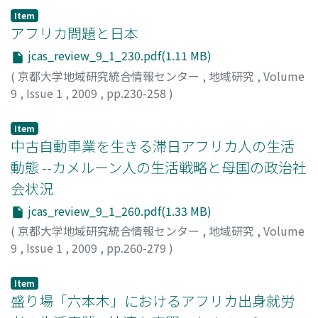
Item
アフリカ問題と日本
jcas_review_9_1_230.pdf(1.11 MB)
(
京都大学地域研究統合情報センター
,
地域研究
,
Volume
9
,
Issue 1
,
2009
,
pp.230-258
)
片岡, 貞治
;
Kataoka, Sadaharu
;
カタオカ, サダハル
Item
中古自動車業を生きる滞日アフリカ人の生活
動態 --カメルーン人の生活戦略と母国の政治社
会状況
jcas_review_9_1_260.pdf(1.33 MB)
(
京都大学地域研究統合情報センター
,
地域研究
,
Volume
9
,
Issue 1
,
2009
,
pp.260-279
)
和崎, 春日
;
Wazaki, Haruka
;
ワザキ, ハルカ
Item
盛り場「六本木」におけるアフリカ出身就労