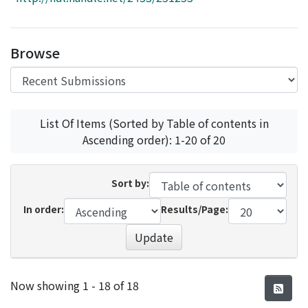
Access Statistics
Library Network
Browse
List Of Items (Sorted by Table of contents in
Ascending order): 1-20 of 20
Sort by:
In order:
Results/Page:
Update
Recent Submissions
Now showing
1 - 18 of 18