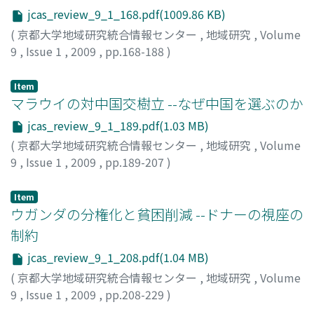
jcas_review_9_1_168.pdf(1009.86 KB)
(
京都大学地域研究統合情報センター
,
地域研究
,
Volume
9
,
Issue 1
,
2009
,
pp.168-188
)
加茂, 省三
;
Kamo, Shozo
;
カモ, ショウゾウ
Item
マラウイの対中国交樹立 --なぜ中国を選ぶのか
jcas_review_9_1_189.pdf(1.03 MB)
(
京都大学地域研究統合情報センター
,
地域研究
,
Volume
9
,
Issue 1
,
2009
,
pp.189-207
)
川島, 真
;
Kawashima, Shin
;
カワシマ, シン
Item
ウガンダの分権化と貧困削減 --ドナーの視座の
制約
jcas_review_9_1_208.pdf(1.04 MB)
(
京都大学地域研究統合情報センター
,
地域研究
,
Volume
9
,
Issue 1
,
2009
,
pp.208-229
)
笹岡, 雄一
;
Sasaoka, Yuichi
;
ササオカ, ユウイチ