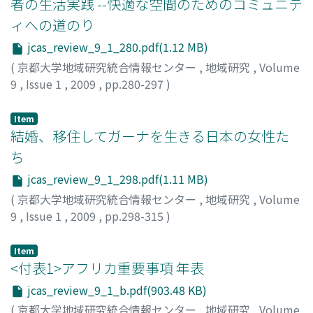
者の生活実践 --快適な空間のためのコミュニテ
ィへの道のり
jcas_review_9_1_280.pdf(1.12 MB)
(
京都大学地域研究統合情報センター
,
地域研究
,
Volume
9
,
Issue 1
,
2009
,
pp.280-297
)
川田, 薫
;
Kawada, Kaoru
;
カワダ, カオル
Item
結婚、移住してガーナを生きる日本の女性た
ち
jcas_review_9_1_298.pdf(1.11 MB)
(
京都大学地域研究統合情報センター
,
地域研究
,
Volume
9
,
Issue 1
,
2009
,
pp.298-315
)
若林, チヒロ
;
Wakabayashi, Chihiro
;
ワカバヤシ, チヒロ
Item
<付表1>アフリカ重要事項 年表
jcas_review_9_1_b.pdf(903.48 KB)
(
京都大学地域研究統合情報センター
,
地域研究
,
Volume