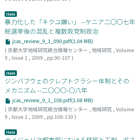
栗田, 禎子
;
Kurita, Yoshiko
;
クリタ, ヨシコ
Item
暴力化した「キクユ嫌い」 --ケニア二〇〇七年
総選挙後の混乱と複数政党制政治
jcas_review_9_1_090.pdf(1.04 MB)
(
京都大学地域研究統合情報センター
,
地域研究
,
Volume
9
,
Issue 1
,
2009
,
pp.90-107
)
津田, みわ
;
Tsuda, Miwa
;
ツダ, ミワ
Item
ジンバブウェのクレプトクラシー体制とその
メカニズム --二〇〇〇-〇八年
jcas_review_9_1_108.pdf(1.08 MB)
(
京都大学地域研究統合情報センター
,
地域研究
,
Volume
9
,
Issue 1
,
2009
,
pp.108-130
)
井上, 一明
;
Inoue, Kazuaki
;
イノウエ, カズアキ
Item
ナイジェリア都市部における移民と王制 --ポス