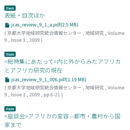
Item
表紙・目次ほか
jcas_review_9_1_a.pdf(2.5 MB)
(
京都大学地域研究統合情報センター
,
地域研究
,
Volume
9
,
Issue 1
,
2009
)
Item
<総特集にあたって>内と外からみたアフリカ
とアフリカ研究の現在
jcas_review_9_1_006.pdf(1.19 MB)
(
京都大学地域研究統合情報センター
,
地域研究
,
Volume
9
,
Issue 1
,
2009
,
pp.6-21
)
遠藤, 貢
;
Endo, Mitsugi
;
エンドウ, ミツギ
Item
<座談会>アフリカの変容 --都市・農村から国
家まで