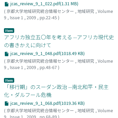
jcas_review_9_1_022.pdf(1.31 MB)
(
京都大学地域研究統合情報センター
,
地域研究
,
Volume
9
,
Issue 1
,
2009
,
pp.22-45
)
Item
アフリカ独立五〇年を考える --アフリカ現代史
の書きかえに向けて
jcas_review_9_1_048.pdf(1018.49 KB)
(
京都大学地域研究統合情報センター
,
地域研究
,
Volume
9
,
Issue 1
,
2009
,
pp.48-67
)
川端, 正久
;
Kawabata, Masahisa
;
カワバタ, マサヒサ
Item
「移行期」のスーダン政治 --南北和平・民主
化・ダルフール危機
jcas_review_9_1_068.pdf(1019.36 KB)
(
京都大学地域研究統合情報センター
,
地域研究
,
Volume
9
,
Issue 1
,
2009
,
pp.68-89
)