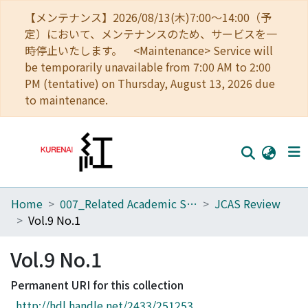
【メンテナンス】2026/08/13(木)7:00～14:00（予
定）において、メンテナンスのため、サービスを一
時停止いたします。 <Maintenance> Service will
be temporarily unavailable from 7:00 AM to 2:00
PM (tentative) on Thursday, August 13, 2026 due
to maintenance.
Home
007_Related Academic Societies
JCAS Review
Home
Vol.9 No.1
Communities
Vol.9 No.1
Browse
Permanent URI for this collection
Download Ranking
http://hdl.handle.net/2433/251253