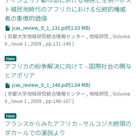
ト植民地時代のアフリカにおける伝統的権威
者の象徴的価値
jcas_review_9_1_131.pdf(1.03 MB)
(
京都大学地域研究統合情報センター
,
地域研究
,
Volume
9
,
Issue 1
,
2009
,
pp.131-146
)
松本, 尚之
;
Matsumoto, Hisashi
;
マツモト, ヒサシ
Item
アフリカの紛争解決に向けて --国際社会の関与
とアポリア
jcas_review_9_1_148.pdf(1.04 MB)
(
京都大学地域研究統合情報センター
,
地域研究
,
Volume
9
,
Issue 1
,
2009
,
pp.148-167
)
武内, 進一
;
Takeuchi, Shinichi
;
タケウチ, シンイチ
Item
フランスからみたアフリカ --サルコジ大統領の
ダカールでの演説より