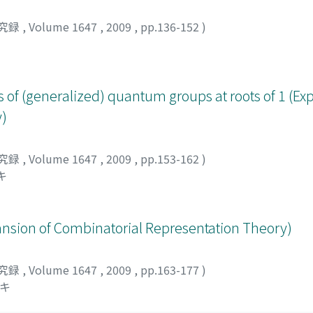
究録
,
Volume 1647
,
2009
,
pp.136-152
)
of (generalized) quantum groups at roots of 1 (Ex
y)
究録
,
Volume 1647
,
2009
,
pp.153-162
)
キ
pansion of Combinatorial Representation Theory)
究録
,
Volume 1647
,
2009
,
pp.163-177
)
ユキ