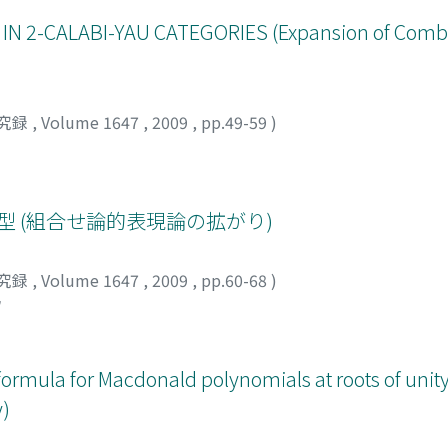
N 2-CALABI-YAU CATEGORIES (Expansion of Combi
究録
,
Volume 1647
,
2009
,
pp.49-59
)
braの表現型 (組合せ論的表現論の拡がり)
究録
,
Volume 1647
,
2009
,
pp.60-68
)
ウ
n formula for Macdonald polynomials at roots of unit
y)