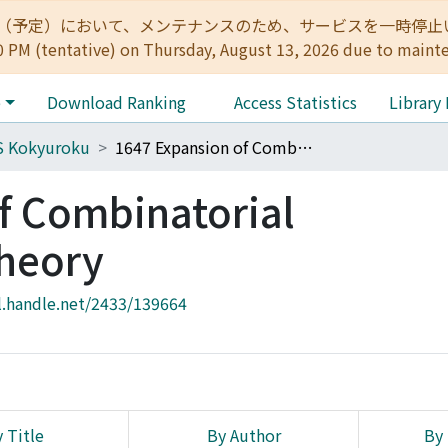
:00（予定）において、メンテナンスのため、サービスを一時停止いたします。 
0 PM (tentative) on Thursday, August 13, 2026 due to maint
e
Download Ranking
Access Statistics
Library
S Kokyuroku
1647 Expansion of Combinatorial Representation Theory
f Combinatorial
Theory
l.handle.net/2433/139664
 Title
By Author
By 