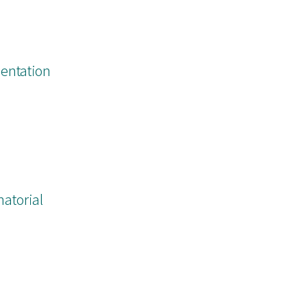
entation
atorial