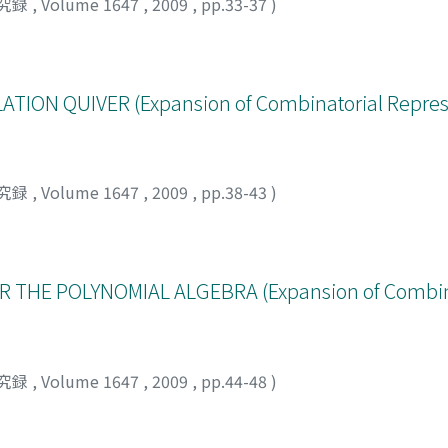
究録
,
Volume 1647
,
2009
,
pp.33-37
)
ION QUIVER (Expansion of Combinatorial Repres
究録
,
Volume 1647
,
2009
,
pp.38-43
)
THE POLYNOMIAL ALGEBRA (Expansion of Combin
究録
,
Volume 1647
,
2009
,
pp.44-48
)