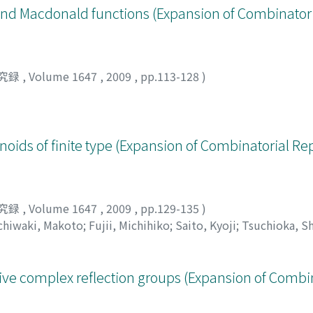
nd Macdonald functions (Expansion of Combinatori
究録
,
Volume 1647
,
2009
,
pp.113-128
)
noids of finite type (Expansion of Combinatorial Re
究録
,
Volume 1647
,
2009
,
pp.129-135
)
chiwaki, Makoto
;
Fujii, Michihiko
;
Saito, Kyoji
;
Tsuchioka, S
ツチオカ, シュンスケ
tive complex reflection groups (Expansion of Combi