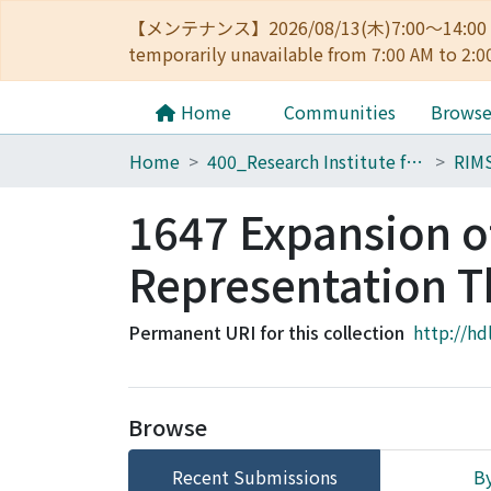
【メンテナンス】2026/08/13(木)7:00～14
temporarily unavailable from 7:00 AM to 2:0
Home
Communities
Brows
Home
400_Research Institute for Mathematical Sciences
RIM
1647 Expansion o
Representation 
Permanent URI for this collection
http://hd
Browse
Recent Submissions
By