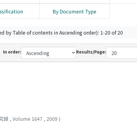
ssification
By Document Type
ed by Table of contents in Ascending order): 1-20 of 20
In order:
Results/Page:
究録
,
Volume 1647
,
2009
)