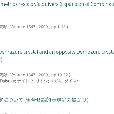
etric crystals via quivers (Expansion of Combinato
究録
,
Volume 1647
,
2009
,
pp.1-18
)
ヤ
a Demazure crystal and an opposite Demazure crysta
y)
究録
,
Volume 1647
,
2009
,
pp.19-32
)
 Daisuke
;
ナイトウ, サトシ
;
サガキ, ダイスケ
群の同定について (組合せ論的表現論の拡がり)