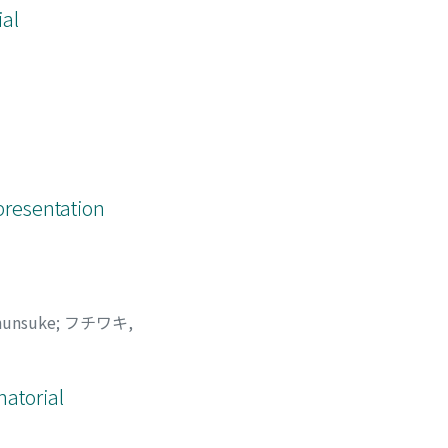
al
presentation
hunsuke
;
フチワキ,
natorial