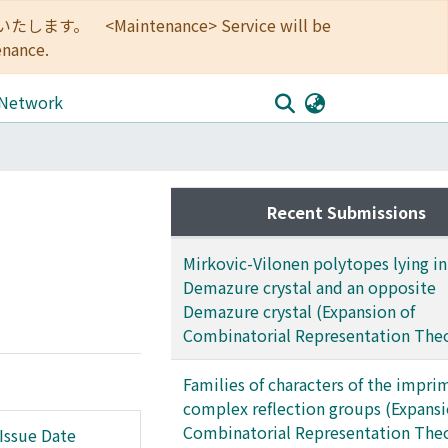
<Maintenance> Service will be
enance.
 Network
Recent Submissions
Mirkovic-Vilonen polytopes lying in
Demazure crystal and an opposite
Demazure crystal (Expansion of
Combinatorial Representation The
Families of characters of the impri
complex reflection groups (Expansi
Combinatorial Representation The
Issue Date