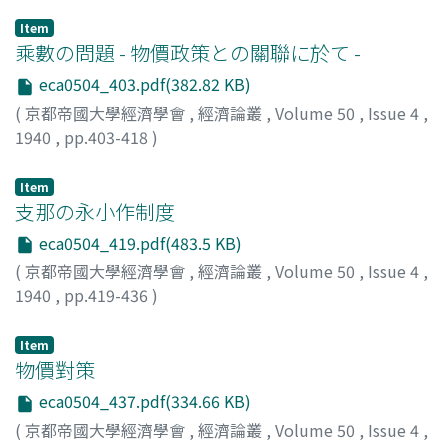
Item
乘數の問題 - 物價政策との關聯に於て -
eca0504_403.pdf(382.82 KB)
(
京都帝國大學經濟學會
,
經濟論叢
,
Volume 50
,
Issue 4
,
1940
,
pp.403-418
)
高田, 保馬
;
Takata, Yasuma
;
タカタ, ヤスマ
Item
支那の永小作制度
eca0504_419.pdf(483.5 KB)
(
京都帝國大學經濟學會
,
經濟論叢
,
Volume 50
,
Issue 4
,
1940
,
pp.419-436
)
八木, 芳之助
;
Yagi, Yoshinosuke
;
ヤギ, ヨシノスケ
Item
物價對策
eca0504_437.pdf(334.66 KB)
(
京都帝國大學經濟學會
,
經濟論叢
,
Volume 50
,
Issue 4
,