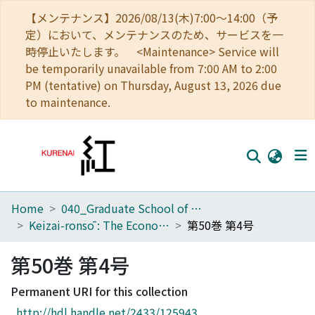
【メンテナンス】2026/08/13(木)7:00～14:00（予
定）において、メンテナンスのため、サービスを一
時停止いたします。 <Maintenance> Service will
be temporarily unavailable from 7:00 AM to 2:00
PM (tentative) on Thursday, August 13, 2026 due
to maintenance.
Home
040_Graduate School of Economics
Home
Keizai-ronsō : The Economic Review
第50巻 第4号
Communities
第50巻 第4号
Browse
Permanent URI for this collection
Download Ranking
http://hdl.handle.net/2433/125943