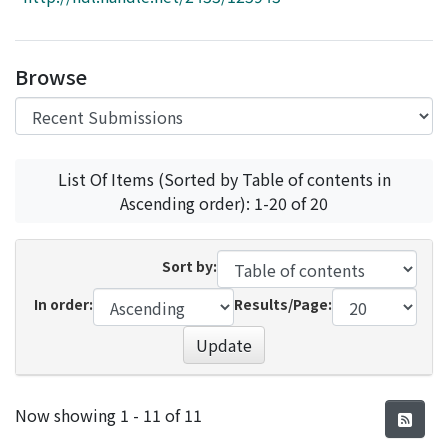
Access Statistics
Library Network
Browse
List Of Items (Sorted by Table of contents in
Ascending order): 1-20 of 20
Sort by:
In order:
Results/Page:
Update
Recent Submissions
Now showing
1 - 11 of 11