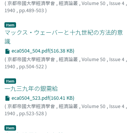
(
京都帝國大學經濟學會
,
經濟論叢
,
Volume 50
,
Issue 4
,
1940
,
pp.489-503
)
靑山, 秀夫
;
Aoyama, Hideo
;
アオヤマ, ヒデオ
Item
マックス・ウェーバーと十九世紀の方法的意
識
eca0504_504.pdf(516.38 KB)
(
京都帝國大學經濟學會
,
經濟論叢
,
Volume 50
,
Issue 4
,
1940
,
pp.504-522
)
出口, 勇藏
;
Deguchi, Yuzo
;
デグチ, ユウゾウ
Item
一九三九年の銀需給
eca0504_523.pdf(160.41 KB)
(
京都帝國大學經濟學會
,
經濟論叢
,
Volume 50
,
Issue 4
,
1940
,
pp.523-528
)
德永, 淸行
;
Tokunaga, Kiyoyuki
;
トクナガ, キヨユキ
Item