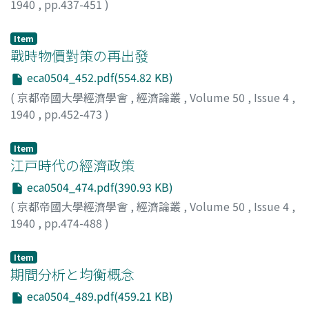
1940
,
pp.437-451
)
神戸, 正雄
;
Kambe, Masao
;
カンベ, マサオ
Item
戰時物價對策の再出發
eca0504_452.pdf(554.82 KB)
(
京都帝國大學經濟學會
,
經濟論叢
,
Volume 50
,
Issue 4
,
1940
,
pp.452-473
)
谷口, 吉彦
;
Taniguchi, Yoshihiko
;
タニグチ, ヨシヒコ
Item
江戸時代の經濟政策
eca0504_474.pdf(390.93 KB)
(
京都帝國大學經濟學會
,
經濟論叢
,
Volume 50
,
Issue 4
,
1940
,
pp.474-488
)
堀江, 保藏
;
Horie, Yasuzo
;
ホリエ, ヤスゾウ
Item
期間分析と均衡概念
eca0504_489.pdf(459.21 KB)